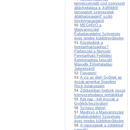
természetvédő civil szervezet
állásfoglalása a „külföldről
támogatott szervezetek
átláthatóságáról” szóló
törvényjavaslatról
MEGHÍVÓ a
Magyarországi
Éghajlatvédelmi Szövetség
éves rendes küldöttgyűlésére
Közeledünk a
fenntarthatósághoz?
Párbeszéd a Nemzeti
Fenntartható Fejlődési
Keretstratégia készülő
Második Előrehaladási
Jelentéséről
Figyelem!
A víz az élet! Győriek az
észak-amerikai Standing
Rock őslakosaiért
Zöldunióban fogtunk össze
környezettudatos portálokkal
Két nap - két évszak a
Győrkőcfesztiválon!
Színezz életre!
Meghívó a Magyarországi
Éghajlatvédelmi Szövetség
éves rendes küldöttgyűlésére
A napsugarak a zöldekkel
vannak!