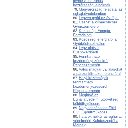
levele Áder János
köztársasági elnöknek
Magyarország feladatai az
éghajlatvédelemben
Legyen győri az év fája!
Üzenet a klímacsúcsra
Győrszemeréről!
Közösségi-Energia-
Forradalom
Közösségi energiáról a
Győrkőcfesztiválon
Légy aktív a
Püspökerdőért!
Fenntartható
kezdeményezésekről
Répceszemerén
Valós magyar vállalásokat
a párizsi klímakonferenciára!
Helyi közösségek
fenntartható
kezdeményezéseiről
Répceszemerén
Meghívó az
Éghajlatvédelmi Szövetség
küldöttgyűlésére
Negyedszázados Zöld
Civil Együttműködés
Határok nélkül az éghajlat
védelméért Kalotaszegtől a
Marosig