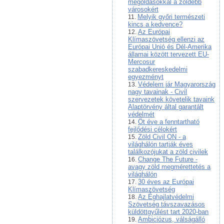
megoldásokkal a zöldebb
városokért
Melyik győri természeti
kincs a kedvence?
Az Európai
Klímaszövetség ellenzi az
Európai Unió és Dél-Amerika
államai között tervezett EU-
Mercosur
szabadkereskedelmi
egyezményt
Védelem jár Magyarország
nagy tavainak - Civil
szervezetek követelik tavaink
Alaptörvény által garantált
védelmét
Öt éve a fenntartható
fejlődési célokért
Zöld Civil ON - a
világhálón tartják éves
találkozójukat a zöld civilek
Change The Future -
avagy zöld megmérettetés a
világhálón
30 éves az Európai
Klímaszövetség
Az Éghajlatvédelmi
Szövetség távszavazásos
küldöttgyűlést tart 2020-ban
Ambiciózus, válságálló