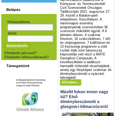
Környezet- és Természetvédő
Civil Szervezetek Országos
Belépés
Találkozóján 2021. augusztus 27-
29. között a Balaton-parti
településen, Keszthelyen. A
Felhasználónév
háromnapos esemény
programjainak szervezésben 36
szervezet működött együtt. A 6
Jelszó
plenáris ülésen, 4 szakmai
fórumon, 16 szekcióülésen, 7 elő-
és utóprogramon, 7 kiállításon és
13 közösségi programon a zöld
civilek több mint háromszáz
Elfelejtette jelszavát?
képviselője vett részt a MATE
Elfelejtette felhasználónevét?
Georgikon Campusán. A
következőkben a találkozó
Támogatóink
harmadik hírlevelét olvashatjátok,
amely egy fényképes szakmai- és
élménybeszámoló a nyárzáró
hétvégéről.
Bővebben...
Másfél fokon innen vagy
túl? Első
élménybeszámoló a
glasgow-i klímacsúcsról