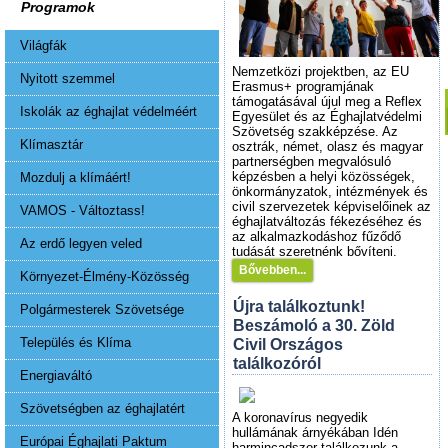
Programok
Világfák
Nemzetközi projektben, az EU
Nyitott szemmel
Erasmus+ programjának
támogatásával újul meg a Reflex
Iskolák az éghajlat védelméért
Egyesület és az Éghajlatvédelmi
Szövetség szakképzése. Az
Klímasztár
osztrák, német, olasz és magyar
partnerségben megvalósuló
képzésben a helyi közösségek,
Mozdulj a klímáért!
önkormányzatok, intézmények és
civil szervezetek képviselőinek az
VAMOS - Változtass!
éghajlatváltozás fékezéséhez és
az alkalmazkodáshoz fűződő
Az erdő legyen veled
tudását szeretnénk bővíteni.
Bővebben...
Környezet-Élmény-Közösség
Újra találkoztunk!
Polgármesterek Szövetsége
Beszámoló a 30. Zöld
Település és Klíma
Civil Országos
találkozóról
Energiaváltó
Szövetségben az éghajlatért
A koronavírus negyedik
hullámának árnyékában Idén
Európai Éghajlati Paktum
harmincadszor találkozunk a