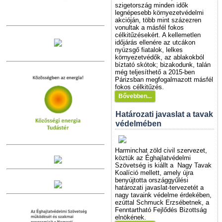
szigetország minden idők
legnépesebb környezetvédelmi
akcióján, több mint százezren
vonultak a másfél fokos
célkitűzésekért. A kellemetlen
időjárás ellenére az utcákon
nyüzsgő fiatalok, lelkes
környezetvédők, az ablakokból
bíztató skótok; bizakodunk, talán
még teljesíthető a 2015-ben
Párizsban megfogalmazott másfél
fokos célkitűzés.
Bővebben...
Határozati javaslat a tavak
védelmében
Harminchat zöld civil szervezet,
köztük az
Éghajlatvédelmi
Szövetség
is kiállt a Nagy Tavak
Koalíció mellett, amely újra
benyújtotta országgyűlési
határozati javaslat-tervezetét a
nagy tavaink védelme érdekében,
ezúttal Schmuck Erzsébetnek, a
Fenntartható Fejlődés Bizottság
elnökének.