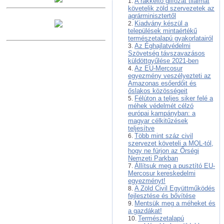
A rákkeltő glifozát tilalmát
követelik zöld szervezetek az
agrárminisztertől
Kiadvány készül a
települések mintaértékű
természetalapú gyakorlatairól
Az Éghajlatvédelmi
Szövetség távszavazásos
küldöttgyűlése 2021-ben
Az EU-Mercosur
egyezmény veszélyezteti az
Amazonas esőerdőit és
őslakos közösségeit
Félúton a teljes siker felé a
méhek védelmét célzó
európai kampányban: a
magyar célkitűzések
teljesítve
Több mint száz civil
szervezet követeli a MOL-tól,
hogy ne fúrjon az Őrségi
Nemzeti Parkban
Állítsuk meg a pusztító EU-
Mercosur kereskedelmi
egyezményt!
A Zöld Civil Együttműködés
fejlesztése és bővítése
Mentsük meg a méheket és
a gazdákat!
Természetalapú