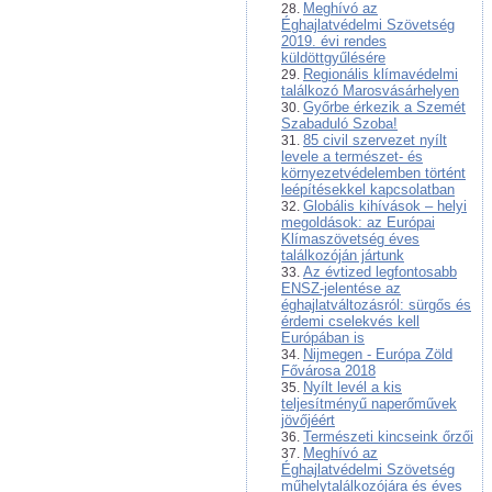
Meghívó az
Éghajlatvédelmi Szövetség
2019. évi rendes
küldöttgyűlésére
Regionális klímavédelmi
találkozó Marosvásárhelyen
Győrbe érkezik a Szemét
Szabaduló Szoba!
85 civil szervezet nyílt
levele a természet- és
környezetvédelemben történt
leépítésekkel kapcsolatban
Globális kihívások – helyi
megoldások: az Európai
Klímaszövetség éves
találkozóján jártunk
Az évtized legfontosabb
ENSZ-jelentése az
éghajlatváltozásról: sürgős és
érdemi cselekvés kell
Európában is
Nijmegen - Európa Zöld
Fővárosa 2018
Nyílt levél a kis
teljesítményű naperőművek
jövőjéért
Természeti kincseink őrzői
Meghívó az
Éghajlatvédelmi Szövetség
műhelytalálkozójára és éves