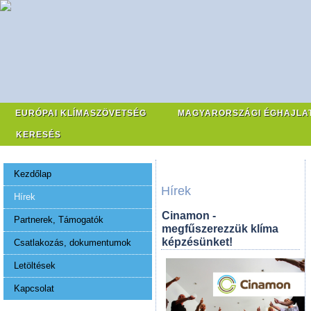
EURÓPAI KLÍMASZÖVETSÉG
MAGYARORSZÁGI ÉGHAJLA
KERESÉS
Kezdőlap
Hírek
Hírek
Cinamon -
Partnerek, Támogatók
megfűszerezzük klíma
képzésünket!
Csatlakozás, dokumentumok
Letöltések
Kapcsolat