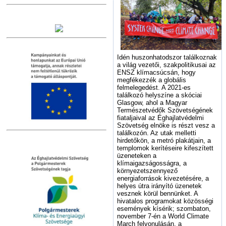
Idén huszonhatodszor találkoznak
a világ vezetői, szakpolitikusai az
ENSZ klímacsúcsán, hogy
megfékezzék a globális
felmelegedést. A 2021-es
találkozó helyszíne a skóciai
Glasgow, ahol a Magyar
Természetvédők Szövetségének
fiataljaival az Éghajlatvédelmi
Szövetség elnöke is részt vesz a
találkozón. Az utak melletti
hirdetőkön, a metró plakátjain, a
templomok kerítéseire kifeszített
üzeneteken a
klímaigazságosságra, a
környezetszennyező
energiaforrások kivezetésére, a
helyes útra irányító üzenetek
vesznek körül bennünket. A
hivatalos programokat közösségi
események kísérik; szombaton,
november 7-én a World Climate
March felvonulásán, a