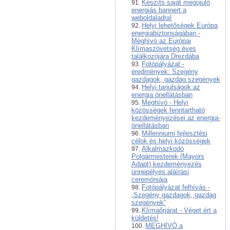
Készíts saját megújuló
energiás bannert a
weboldaladra!
Helyi lehetőségek Európa
energiabiztonságában -
Meghívó az Európai
Klímaszövetség éves
találkozójára Drezdába
Fotópályázat -
eredmények: Szegény
gazdagok, gazdag szegények
Helyi tanulságok az
energia önellátásban
Meghívó - Helyi
közösségek fenntartható
kezdeményezései az energia-
önellátásban
Millenniumi fejlesztési
célok és helyi közösségek
Alkalmazkodó
Polgármesterek (Mayors
Adapt) kezdeményezés
ünnepélyes aláírási
ceremóniája
Fotópályázat felhívás -
„Szegény gazdagok, gazdag
szegények”
Klímaőrjárat - Véget ért a
küldetés!
MEGHÍVÓ a