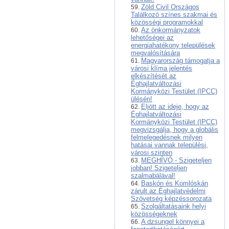
Zöld Civil Országos
Találkozó színes szakmai és
közösségi programokkal
Az önkormányzatok
lehetőségei az
energiahatékony települések
megvalósítására
Magyarország támogatja a
városi klíma jelentés
elkészítését az
Éghajlatváltozási
Kormányközi Testület (IPCC)
ülésén!
Eljött az ideje, hogy az
Éghajlatváltozási
Kormányközi Testület (IPCC)
megvizsgálja, hogy a globális
felmelegedésnek milyen
hatásai vannak települési,
városi szinten
MEGHÍVÓ - Szigeteljen
jobban! Szigeteljen
szalmabálával!
Baskón és Komlóskán
zárult az Éghajlatvédelmi
Szövetség képzéssorozata
Szolgáltatásaink helyi
közösségeknek
A dzsungel könnyei a