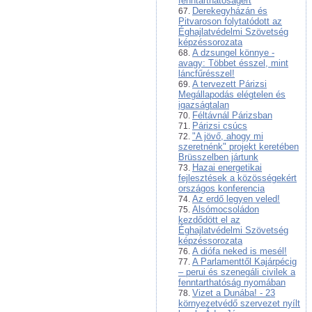
fenntarthatóságért
Derekegyházán és
Pitvaroson folytatódott az
Éghajlatvédelmi Szövetség
képzéssorozata
A dzsungel könnye -
avagy: Többet ésszel, mint
láncfűrésszel!
A tervezett Párizsi
Megállapodás elégtelen és
igazságtalan
Féltávnál Párizsban
Párizsi csúcs
"A jövő, ahogy mi
szeretnénk" projekt keretében
Brüsszelben jártunk
Hazai energetikai
fejlesztések a közösségekért
országos konferencia
Az erdő legyen veled!
Alsómocsoládon
kezdődött el az
Éghajlatvédelmi Szövetség
képzéssorozata
A diófa neked is mesél!
A Parlamenttől Kajárpécig
– perui és szenegáli civilek a
fenntarthatóság nyomában
Vizet a Dunába! - 23
környezetvédő szervezet nyílt