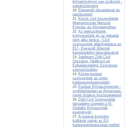
klímatörvényre van szükség! -
sajtóközlemény
Életigenlő társadalmat és
gazdaságot!
Közös civil észrevételek
Magyarország Nemzeti
Energia- és Klímatervéhez
Az egészségünk,
környezetünk és az éghajlat
nem alku tárgya - Civil
szervezetek állásfoglalása az
EU - Egyesült Államok
kereskedelmi tárgyalásokról
Jubileumi Zöld Civil
Országos Találkozó az
Éghajlatvédelmi Szövetség
szervezésében
Közép-európai
szervezetek az uniós
karbonsemlegességért
Európai Klímaszövetség -
szolidaritásban az Amazonas-
menti őslakos közösségekkel
Zöld Civil Szervezetek
társadalmi üzenete a III.
Globális Klímasztrájk
eseményén
A magyar kormány
kiállását várjuk az EU
karbonsemlegessége mellett