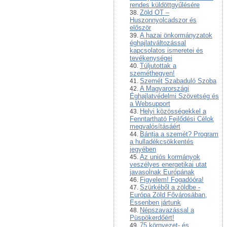
rendes küldöttgyűlésére
Zöld OT –
Huszonnyolcadszor és
először
A hazai önkormányzatok
éghajlatváltozással
kapcsolatos ismeretei és
tevékenységei
Túljutottak a
szeméthegyen!
Szemét Szabaduló Szoba
A Magyarországi
Éghajlatvédelmi Szövetség és
a Websupport
Helyi közösségekkel a
Fenntartható Fejlődési Célok
megvalósításáért
Bántja a szemét? Program
a hulladékcsökkentés
jegyében
Az uniós kormányok
veszélyes energetikai utat
javasolnak Európának
Figyelem! Fogadóóra!
Szürkéből a zöldbe -
Európa Zöld Fővárosában,
Essenben jártunk
Népszavazással a
Püspökerdőért!
75 környezet- és