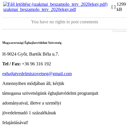
1299
[ ]
szakmai_beszamolo_terv_2020ekgy.pdf
kB
You have no rights to post comments
JComments
Magyarországi Éghajlatvédelmi Szövetség
H-9024 Győr, Bartók Béla u.7.
Tel / Fax:
+36 96 316 192
eghajlatvedelmiszovetseg@gmail.com
Amennyiben módjában áll, kérjük
támogassa szövetségünk éghajlatvédelmi programjait
adományaival, illetve a személyi
jövedelemadó 1 százalékának
felajánlásával!