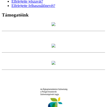
Elfelejtette jelszavát?
Elfelejtette felhasználónevét?
Támogatóink