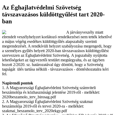
Az Éghajlatvédelmi Szövetség
távszavazásos küldöttgyűlést tart 2020-
ban
A járványveszély miatt
elrendelt veszélyhelyzet korlátozó rendelkezései nem tették lehetővé
a május végéig esedékes küldöttgyűlés alapszabály szerinti
megrendezését. A rendkívüli helyzet szabályozása megengedi, hogy
a személyes gyűlés helyett 2020-ban távszavazásos küldöttgyűlést
szervezzen az Éghajlatvédelmi Szövetség. A jogszabály nyújtotta
lehetőségeket az ügyvezetői testület megtárgyalta, és az ügyben
hozott 2/2020. sz. határozatával úgy döntött, hogy a Szövetség
tagságát ülés tartása nélküli - távszavazásos - döntéshozatalra kéri
fel.
Napirendi pontok
1. A Magyarországi Éghajlatvédelmi Szövetség számviteli
beszámolója és közhasznúsági jelentése 2019-ről - melléklet:
2020beszamolo_terv_birosag.pdf
2. A Magyarországi Éghajlatvédelmi Szövetség szakmai
beszámolója 2019-ről és tervei 2020-ra - melléklet:
szakmai_beszamolo_terv_2020ekgy.pdf