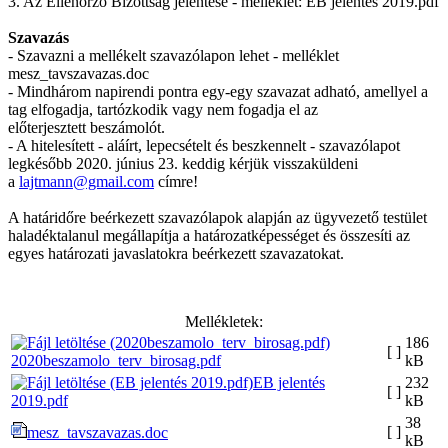
3. Az Ellenőrző Bizottság jelentése - melléklet: EB jelentés 2019.pdf
Szavazás
- Szavazni a mellékelt szavazólapon lehet - melléklet
mesz_tavszavazas.doc
- Mindhárom napirendi pontra egy-egy szavazat adható, amellyel a
tag elfogadja, tartózkodik vagy nem fogadja el az
előterjesztett beszámolót.
- A hitelesített - aláírt, lepecsételt és beszkennelt - szavazólapot
legkésőbb 2020. június 23. keddig kérjük visszaküldeni
a
lajtmann@gmail.com
címre!
A határidőre beérkezett szavazólapok alapján az ügyvezető testület
haladéktalanul megállapítja a határozatképességet és összesíti az
egyes határozati javaslatokra beérkezett szavazatokat.
Mellékletek:
186
[ ]
2020beszamolo_terv_birosag.pdf
kB
EB jelentés
232
[ ]
2019.pdf
kB
38
[ ]
mesz_tavszavazas.doc
kB