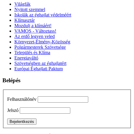
Világfák
Nyitott szemmel
Iskolák az éghajlat védelméért
Klímasztár
Mozdulj a klímáért!
VAMOS - Változtass!
Az erdő legyen veled
Környezet-Élmény-Közösség
Polgármesterek Szövetsége
Település és Klíma
Energiaváltó
Szövetségben az éghajlatért
Európai Éghajlati Paktum
Belépés
Felhasználónév
Jelszó