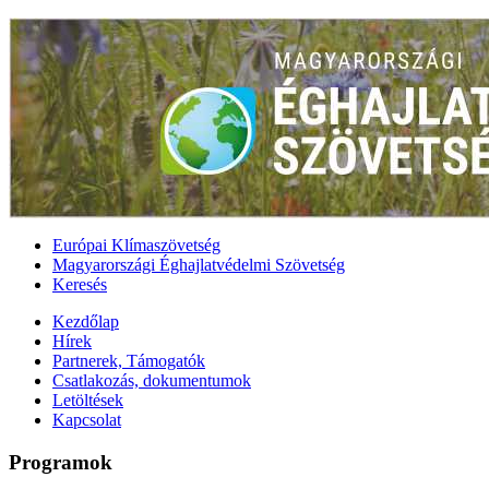
Európai Klímaszövetség
Magyarországi Éghajlatvédelmi Szövetség
Keresés
Kezdőlap
Hírek
Partnerek, Támogatók
Csatlakozás, dokumentumok
Letöltések
Kapcsolat
Programok