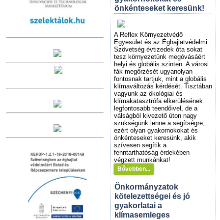
önkénteseket keresünk!
A Reflex Környezetvédő
Egyesület és az Éghajlatvédelmi
Szövetség évtizedek óta sokat
tesz környezetünk megóvásáért
helyi és globális szinten. A városi
fák megőrzését ugyanolyan
fontosnak tartjuk, mint a globális
klímaváltozás kérdését. Tisztában
vagyunk az ökológiai és
klímakatasztrófa elkerülésének
legfontosabb teendőivel, de a
válságból kivezető úton nagy
szükségünk lenne a segítségre,
ezért olyan gyakornokokat és
önkénteseket keresünk, akik
szívesen segítik a
fenntarthatóság érdekében
végzett munkánkat!
Bővebben...
Önkormányzatok
kötelezettségei és jó
gyakorlatai a
klímasemleges