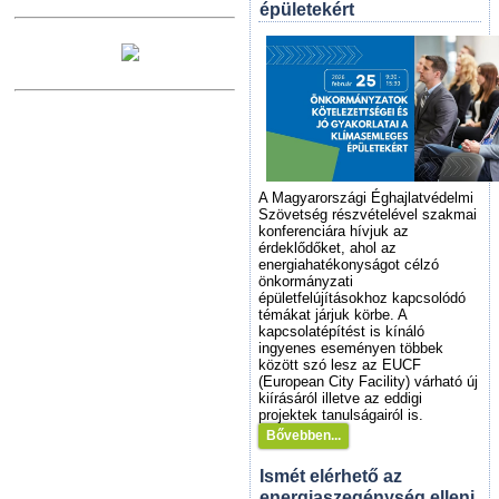
épületekért
A Magyarországi Éghajlatvédelmi
Szövetség részvételével szakmai
konferenciára hívjuk az
érdeklődőket, ahol az
energiahatékonyságot célzó
önkormányzati
épületfelújításokhoz kapcsolódó
témákat járjuk körbe. A
kapcsolatépítést is kínáló
ingyenes eseményen többek
között szó lesz az EUCF
(European City Facility) várható új
kiírásáról illetve az eddigi
projektek tanulságairól is.
Bővebben...
Ismét elérhető az
energiaszegénység elleni