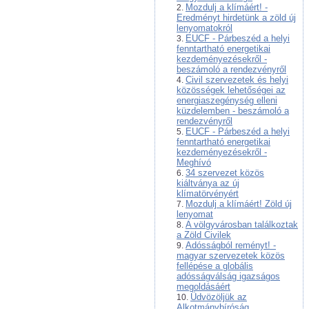
Mozdulj a klímáért! -
Eredményt hirdetünk a zöld új
lenyomatokról
EUCF - Párbeszéd a helyi
fenntartható energetikai
kezdeményezésekről -
beszámoló a rendezvényről
Civil szervezetek és helyi
közösségek lehetőségei az
energiaszegénység elleni
küzdelemben - beszámoló a
rendezvényről
EUCF - Párbeszéd a helyi
fenntartható energetikai
kezdeményezésekről -
Meghívó
34 szervezet közös
kiáltványa az új
klímatörvényért
Mozdulj a klímáért! Zöld új
lenyomat
A völgyvárosban találkoztak
a Zöld Civilek
Adósságból reményt! -
magyar szervezetek közös
fellépése a globális
adósságválság igazságos
megoldásáért
Üdvözöljük az
Alkotmánybíróság