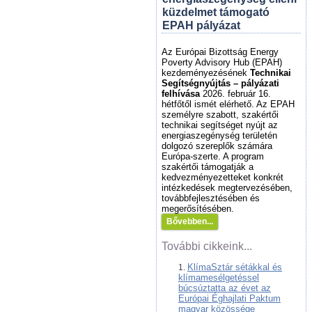
küzdelmet támogató
EPAH pályázat
Az Európai Bizottság Energy
Poverty Advisory Hub (EPAH)
kezdeményezésének
Technikai
Segítségnyújtás – pályázati
felhívása
2026. február 16.
hétfőtől ismét elérhető. Az EPAH
személyre szabott, szakértői
technikai segítséget nyújt az
energiaszegénység területén
dolgozó szereplők számára
Európa-szerte. A program
szakértői támogatják a
kedvezményezetteket konkrét
intézkedések megtervezésében,
továbbfejlesztésében és
megerősítésében.
Bővebben...
További cikkeink...
KlímaSztár sétákkal és
klímamesélgetéssel
búcsúztatta az évet az
Európai Éghajlati Paktum
magyar közössége