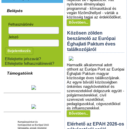
nyilvános élményalapú
programmal - klímasétával és
Belépés
vegán főzőműhellyel - várták a
közösség tagjai az érdeklődőket.
Bővebben...
Felhasználónév
Közösen zölden
Jelszó
beszámoló az Európai
Éghajlati Paktum éves
találkozójáról
Elfelejtette jelszavát?
Elfelejtette felhasználónevét?
Harmadik alkalommal adott
otthont az Európa Pont az Európai
Támogatóink
Éghajlati Paktum magyar
közössége éves találkozójának.
Az egyre bővülő közösségben
önkéntes nagykövetekkel és
szervezetekkel dolgozunk együtt -
polgármesterekkel, civil
szervezeti vezetőkkel,
pedagógusokkal, cégvezetőkkel
és influenszerekkel.
Bővebben...
Elérhető az EPAH 2026-os