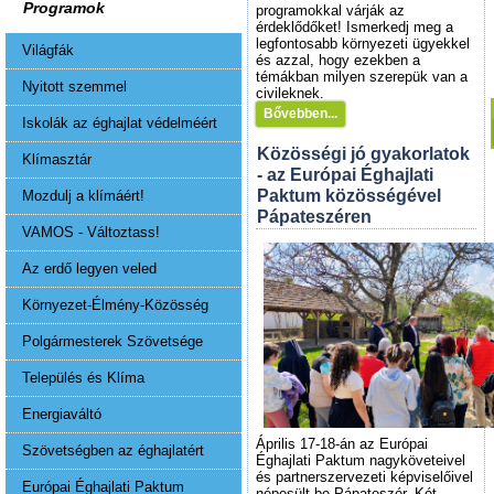
Programok
programokkal várják az
érdeklődőket! Ismerkedj meg a
legfontosabb környezeti ügyekkel
Világfák
és azzal, hogy ezekben a
témákban milyen szerepük van a
Nyitott szemmel
civileknek.
Bővebben...
Iskolák az éghajlat védelméért
Közösségi jó gyakorlatok
Klímasztár
- az Európai Éghajlati
Paktum közösségével
Mozdulj a klímáért!
Pápateszéren
VAMOS - Változtass!
Az erdő legyen veled
Környezet-Élmény-Közösség
Polgármesterek Szövetsége
Település és Klíma
Energiaváltó
Április 17-18-án az Európai
Szövetségben az éghajlatért
Éghajlati Paktum nagyköveteivel
és partnerszervezeti képviselőivel
Európai Éghajlati Paktum
népesült be Pápateszér. Két