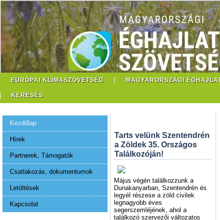
EURÓPAI KLÍMASZÖVETSÉG
MAGYARORSZÁGI ÉGHAJLA
KERESÉS
Kezdőlap
Tarts velünk Szentendrén
Hírek
a Zöldek 35. Országos
Találkozóján!
Partnerek, Támogatók
Csatlakozás, dokumentumok
Május végén találkozzunk a
Letöltések
Dunakanyarban, Szentendrén és
legyél részese a zöld civilek
legnagyobb éves
Kapcsolat
segerszemléjének, ahol a
találkozó szervezői változatos