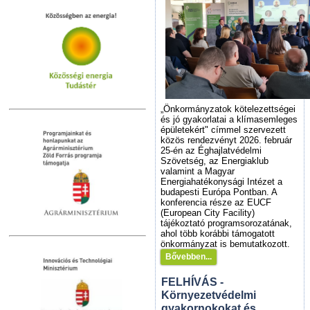
„Önkormányzatok kötelezettségei
és jó gyakorlatai a klímasemleges
épületekért" címmel szervezett
közös rendezvényt 2026. február
25-én az Éghajlatvédelmi
Szövetség, az Energiaklub
valamint a Magyar
Energiahatékonysági Intézet a
budapesti Európa Pontban. A
konferencia része az EUCF
(European City Facility)
tájékoztató programsorozatának,
ahol több korábbi támogatott
önkormányzat is bemutatkozott.
Bővebben...
FELHÍVÁS -
Környezetvédelmi
gyakornokokat és