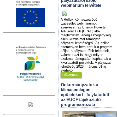
pályázatáról szóló
webinárium felvétele
A Reflex Környezetvédő
Egyesület webináriumot
szervezett az Energy Poverty
Advisory Hub (EPAH) által
meghirdetett, energiaszegénység
elleni küzdelmet támogató
pályázati lehetőségről. Az online
eseményen bemutattuk a program
célját, a pályázat főbb feltételeit,
valamint azt is, hogy milyen
szakmai támogatást kaphatnak a
kiválasztott projektek. A pályázati
lehetőség 2026. március 31-ig
elérhető.
Bővebben...
Önkormányzatok a
klímasemleges
épületekért - folytatódott
az EUCF tájékoztató
programsorozata