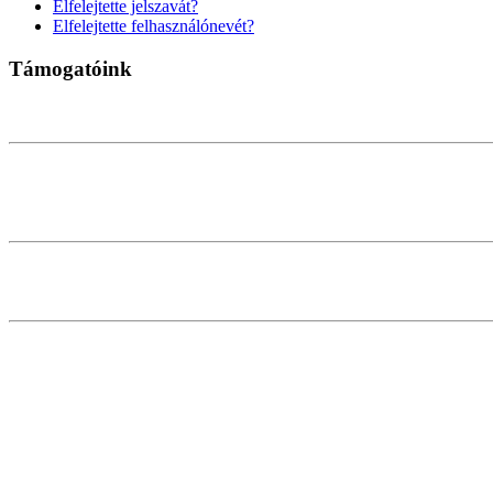
Elfelejtette jelszavát?
Elfelejtette felhasználónevét?
Támogatóink