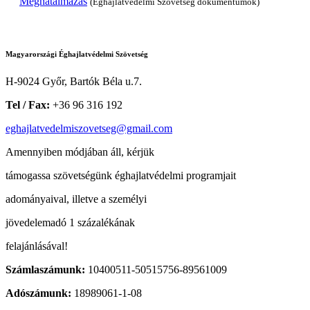
Meghatalmazás
(Éghajlatvédelmi Szövetség dokumentumok)
Magyarországi Éghajlatvédelmi Szövetség
H-9024 Győr, Bartók Béla u.7.
Tel / Fax:
+36 96 316 192
eghajlatvedelmiszovetseg@gmail.com
Amennyiben módjában áll, kérjük
támogassa szövetségünk éghajlatvédelmi programjait
adományaival, illetve a személyi
jövedelemadó 1 százalékának
felajánlásával!
Számlaszámunk:
10400511-50515756-89561009
Adószámunk:
18989061-1-08