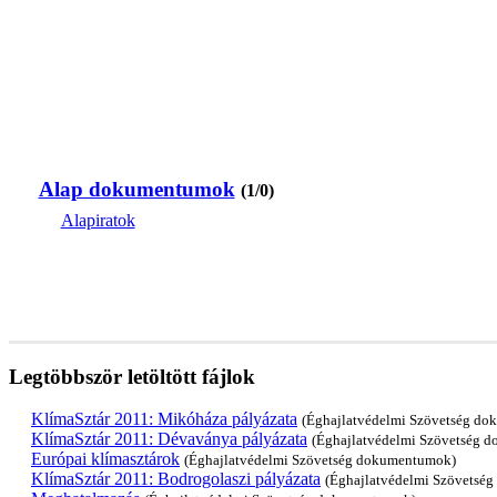
Alap dokumentumok
(1/0)
Alapiratok
Legtöbbször letöltött fájlok
KlímaSztár 2011: Mikóháza pályázata
(Éghajlatvédelmi Szövetség d
KlímaSztár 2011: Dévaványa pályázata
(Éghajlatvédelmi Szövetség 
Európai klímasztárok
(Éghajlatvédelmi Szövetség dokumentumok)
KlímaSztár 2011: Bodrogolaszi pályázata
(Éghajlatvédelmi Szövetsé