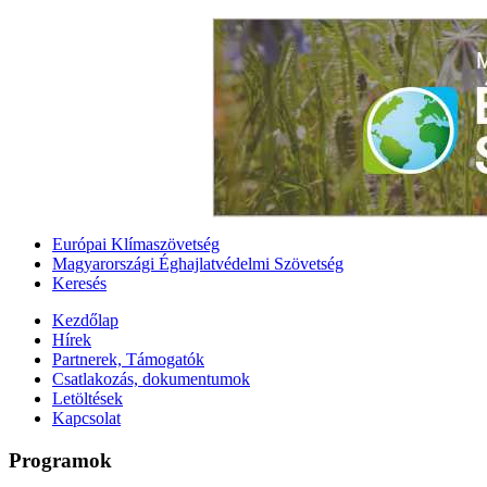
Európai Klímaszövetség
Magyarországi Éghajlatvédelmi Szövetség
Keresés
Kezdőlap
Hírek
Partnerek, Támogatók
Csatlakozás, dokumentumok
Letöltések
Kapcsolat
Programok