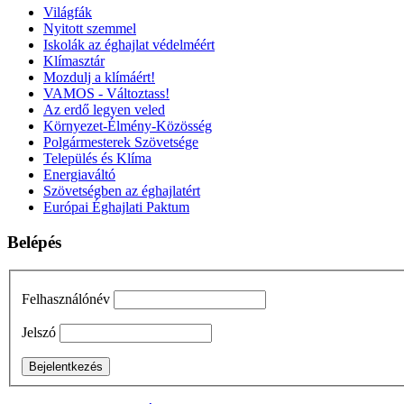
Világfák
Nyitott szemmel
Iskolák az éghajlat védelméért
Klímasztár
Mozdulj a klímáért!
VAMOS - Változtass!
Az erdő legyen veled
Környezet-Élmény-Közösség
Polgármesterek Szövetsége
Település és Klíma
Energiaváltó
Szövetségben az éghajlatért
Európai Éghajlati Paktum
Belépés
Felhasználónév
Jelszó