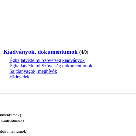
Kiadványok, dokumentumok
(4/0)
Éghajlatvédelmi Szövetség kiadványok
Éghajlatvédelmi Szövetség dokumentumok
Sajtóanyagok, meghívók
Hírlevelek
okumentumok)
dokumentumok)
g dokumentumok)