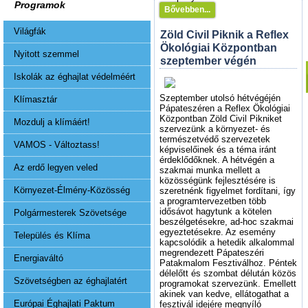
Programok
Bővebben...
Világfák
Zöld Civil Piknik a Reflex
Ökológiai Központban
Nyitott szemmel
szeptember végén
Iskolák az éghajlat védelméért
Szeptember utolsó hétvégéjén
Klímasztár
Pápateszéren a Reflex Ökológiai
Központban Zöld Civil Pikniket
Mozdulj a klímáért!
szervezünk a környezet- és
természetvédő szervezetek
VAMOS - Változtass!
képviselőinek és a téma iránt
érdeklődőknek. A hétvégén a
Az erdő legyen veled
szakmai munka mellett a
közösségünk fejlesztésére is
Környezet-Élmény-Közösség
szeretnénk figyelmet fordítani, így
a programtervezetben több
idősávot hagytunk a kötelen
Polgármesterek Szövetsége
beszélgetésekre, ad-hoc szakmai
egyeztetésekre. Az esemény
Település és Klíma
kapcsolódik a hetedik alkalommal
megrendezett Pápateszéri
Energiaváltó
Patakmalom Fesztiválhoz. Péntek
délelőtt és szombat délután közös
Szövetségben az éghajlatért
programokat szervezünk. Emellett
akinek van kedve, ellátogathat a
Európai Éghajlati Paktum
fesztivál idejére megnyíló