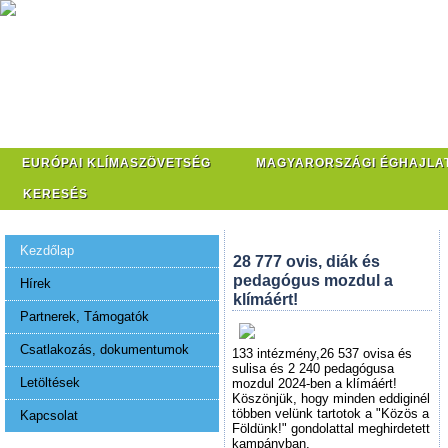
EURÓPAI KLÍMASZÖVETSÉG
MAGYARORSZÁGI ÉGHAJLA
KERESÉS
Kezdőlap
28 777 ovis, diák és
pedagógus mozdul a
Hírek
klímáért!
Partnerek, Támogatók
Csatlakozás, dokumentumok
133 intézmény,26 537 ovisa és
sulisa és 2 240 pedagógusa
Letöltések
mozdul 2024-ben a klímáért!
Köszönjük, hogy minden eddiginél
többen velünk tartotok a "Közös a
Kapcsolat
Földünk!" gondolattal meghirdetett
kampányban.