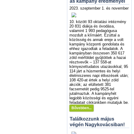
as kampány eredményei
2
023. szeptember 1. és november
10. között 93 oktatási intézmény
20 831 diákja és óvodása,
valamint 1 993 pedagógusa
mozdult a klímáért. Ezúttal a
közösség és annak ereje a volt
kampány központi gondolata és
ehhez igazodtak a feladatok. A
kampányban összesen 350 617
zöld mérföldet gyűjtöttek a hazai
résztvevők – 137 558-at
környezettudatos utazásokkal; 95
114 járt a húsmentes és helyi
élelmiszeres napi étkezések után;
108 420-at értek a helyi zöld
akciók; az elültetett 381
facsemetét pedig 9525-tel
jutalmaztuk. A kampányhét
legjobb közösségi és egyéni
feladatait cikkünkben mutatjuk be.
Bővebben...
Találkozzunk május
végén Nagykovácsiban!