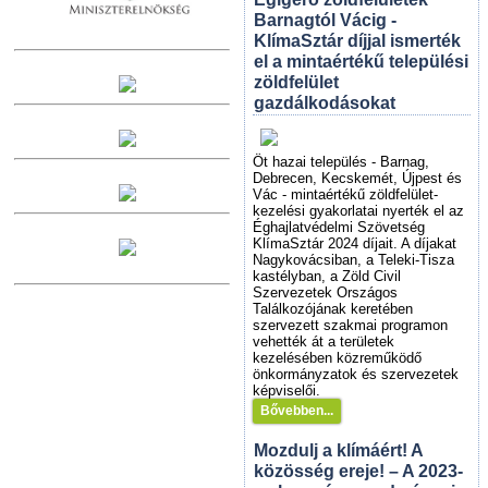
Barnagtól Vácig -
KlímaSztár díjjal ismerték
el a mintaértékű települési
zöldfelület
gazdálkodásokat
Öt hazai település - Barnag,
Debrecen, Kecskemét, Újpest és
Vác - mintaértékű zöldfelület-
kezelési gyakorlatai nyerték el az
Éghajlatvédelmi Szövetség
KlímaSztár 2024 díjait. A díjakat
Nagykovácsiban, a Teleki-Tisza
kastélyban, a Zöld Civil
Szervezetek Országos
Találkozójának keretében
szervezett szakmai programon
vehették át a területek
kezelésében közreműködő
önkormányzatok és szervezetek
képviselői.
Bővebben...
Mozdulj a klímáért! A
közösség ereje! – A 2023-