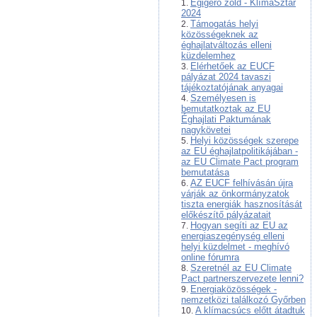
Égigérő zöld - KlímaSztár
2024
Támogatás helyi
közösségeknek az
éghajlatváltozás elleni
küzdelemhez
Elérhetőek az EUCF
pályázat 2024 tavaszi
tájékoztatójának anyagai
Személyesen is
bemutatkoztak az EU
Éghajlati Paktumának
nagykövetei
Helyi közösségek szerepe
az EU éghajlatpolitikájában -
az EU Climate Pact program
bemutatása
AZ EUCF felhívásán újra
várják az önkormányzatok
tiszta energiák hasznosítását
előkészítő pályázatait
Hogyan segíti az EU az
energiaszegénység elleni
helyi küzdelmet - meghívó
online fórumra
Szeretnél az EU Climate
Pact partnerszervezete lenni?
Energiaközösségek -
nemzetközi találkozó Győrben
A klímacsúcs előtt átadtuk