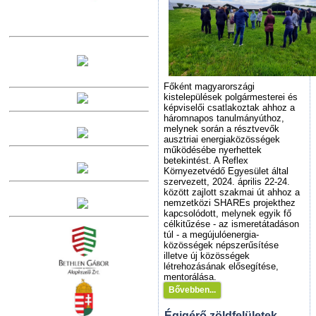
Főként magyarországi
kistelepülések polgármesterei és
képviselői csatlakoztak ahhoz a
háromnapos tanulmányúthoz,
melynek során a résztvevők
ausztriai energiaközösségek
működésébe nyerhettek
betekintést. A Reflex
Környezetvédő Egyesület által
szervezett, 2024. április 22-24.
között zajlott szakmai út ahhoz a
nemzetközi SHAREs projekthez
kapcsolódott, melynek egyik fő
célkitűzése - az ismeretátadáson
túl - a megújulóenergia-
közösségek népszerűsítése
illetve új közösségek
létrehozásának elősegítése,
mentorálása.
Bővebben...
Égigérő zöldfelületek