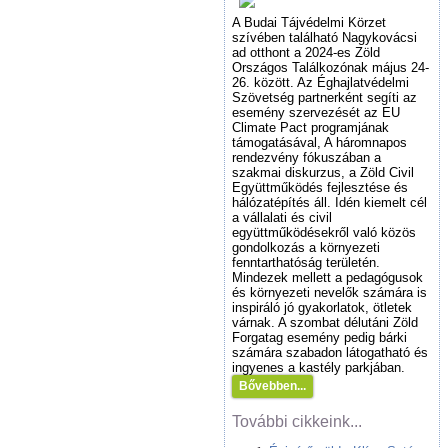
A Budai Tájvédelmi Körzet
szívében található Nagykovácsi
ad otthont a 2024-es Zöld
Országos Találkozónak május 24-
26. között. Az Éghajlatvédelmi
Szövetség partnerként segíti az
esemény szervezését az EU
Climate Pact programjának
támogatásával, A háromnapos
rendezvény fókuszában a
szakmai diskurzus, a Zöld Civil
Együttműködés fejlesztése és
hálózatépítés áll. Idén kiemelt cél
a vállalati és civil
együttműködésekről való közös
gondolkozás a környezeti
fenntarthatóság területén.
Mindezek mellett a pedagógusok
és környezeti nevelők számára is
inspiráló jó gyakorlatok, ötletek
várnak. A szombat délutáni Zöld
Forgatag esemény pedig bárki
számára szabadon látogatható és
ingyenes a kastély parkjában.
Bővebben...
További cikkeink...