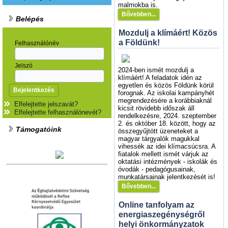
malmokba is.
Bővebben...
Belépés
Mozdulj a klímáért! Közös
a Földünk!
Felhasználónév
Jelszó
2024-ben ismét mozdulj a
klímáért! A feladatok idén az
egyetlen és közös Földünk körül
forognak. Az iskolai kampányhét
megrendezésére a korábbiaknál
Elfelejtette jelszavát?
kicsit rövidebb időszak áll
Elfelejtette felhasználónevét?
rendelkezésre, 2024. szeptember
2. és október 18. között, hogy az
Támogatóink
összegyűjtött üzeneteket a
magyar tárgyalók magukkal
vihessék az idei klímacsúcsra. A
fiatalok mellett ismét várjuk az
oktatási intézmények - iskolák és
óvodák - pedagógusainak,
munkatársainak jelentkezését is!
Bővebben...
Online tanfolyam az
energiaszegénységről
helyi önkormányzatok