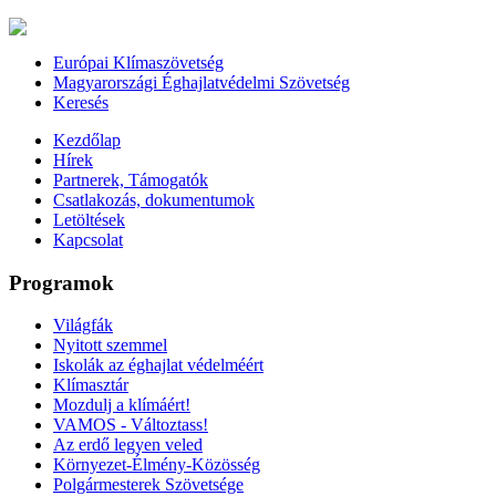
Európai Klímaszövetség
Magyarországi Éghajlatvédelmi Szövetség
Keresés
Kezdőlap
Hírek
Partnerek, Támogatók
Csatlakozás, dokumentumok
Letöltések
Kapcsolat
Programok
Világfák
Nyitott szemmel
Iskolák az éghajlat védelméért
Klímasztár
Mozdulj a klímáért!
VAMOS - Változtass!
Az erdő legyen veled
Környezet-Élmény-Közösség
Polgármesterek Szövetsége