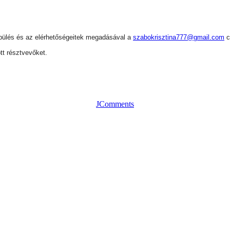
lepülés és az elérhetőségeitek megadásával a
szabokrisztina777@gmail.com
c
tt résztvevőket.
JComments