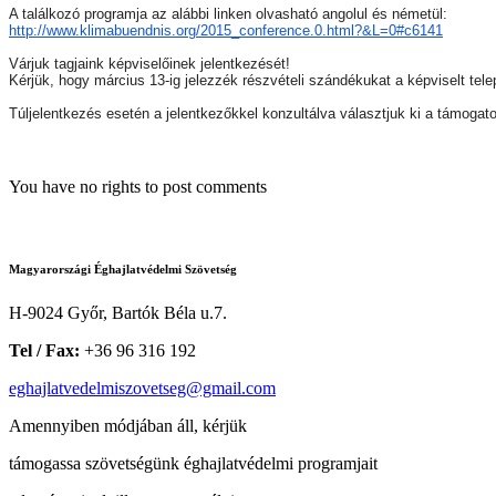
A találkozó programja az alábbi linken olvasható angolul és németül:
http://www.klimabuendnis.org/2015_conference.0.html?&L=0#c6141
Várjuk tagjaink képviselőinek jelentkezését!
Kérjük, hogy március 13-ig jelezzék részvételi szándékukat a képviselt te
Túljelentkezés esetén a jelentkezőkkel konzultálva választjuk ki a támogato
You have no rights to post comments
Magyarországi Éghajlatvédelmi Szövetség
H-9024 Győr, Bartók Béla u.7.
Tel / Fax:
+36 96 316 192
eghajlatvedelmiszovetseg@gmail.com
Amennyiben módjában áll, kérjük
támogassa szövetségünk éghajlatvédelmi programjait