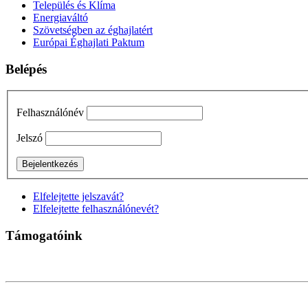
Település és Klíma
Energiaváltó
Szövetségben az éghajlatért
Európai Éghajlati Paktum
Belépés
Felhasználónév
Jelszó
Elfelejtette jelszavát?
Elfelejtette felhasználónevét?
Támogatóink