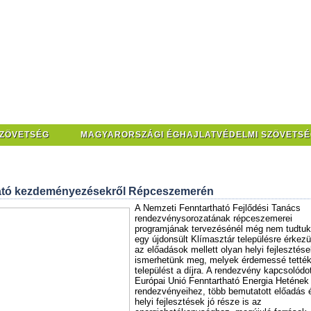
SZÖVETSÉG
MAGYARORSZÁGI ÉGHAJLATVÉDELMI SZÖVETSÉ
ató kezdeményezésekről Répceszemerén
A Nemzeti Fenntartható Fejlődési Tanács
rendezvénysorozatának répceszemerei
programjának tervezésénél még nem tudtuk
egy újdonsült Klímasztár településre érkez
az előadások mellett olyan helyi fejlesztés
ismerhetünk meg, melyek érdemessé tették
települést a díjra. A rendezvény kapcsolódo
Európai Unió Fenntartható Energia Hetének
rendezvényeihez, több bemutatott előadás 
helyi fejlesztések jó része is az