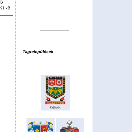
kB
791 kB
Tagtelepülések