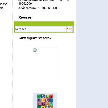
Számlaszámunk:
10400511-50515756-
89561009
déssel
lex
Adószámunk:
18989061-1-08
Keresés
Civil tagszervezetek