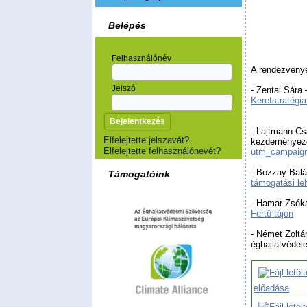
Belépés
Felhasználónév
A rendezvény
Jelszó
- Zentai Sára
Keretstratégi
- Lajtmann Cs
Elfelejtette jelszavát?
kezdeményezé
Elfelejtette felhasználónevét?
utm_campaig
- Bozzay Balá
Támogatóink
támogatási le
- Hamar Zsóka
Fertő tájon
- Német Zoltá
éghajlatvéde
előadása