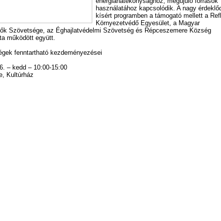
energiahatékonysághoz, megújuló források
használatához kapcsolódik. A nagy érdeklő
kísért programben a támogató mellett a Ref
Környezetvédő Egyesület, a Magyar
ők Szövetsége, az Éghajlatvédelmi Szövetség és Répceszemere Község
a működött együtt.
égek fenntartható kezdeményezései
16. – kedd – 10:00-15:00
, Kultúrház