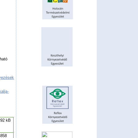
tható
yezések
alja-
292 kB
4858