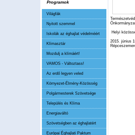
Programok
Világfák
Természetvéd
Önkormányzat
Nyitott szemmel
Helyi közöss
Iskolák az éghajlat védelméért
2015. június 
Klímasztár
Répceszemere
Mozdulj a klímáért!
VAMOS - Változtass!
Az erdő legyen veled
Környezet-Élmény-Közösség
Polgármesterek Szövetsége
Település és Klíma
Energiaváltó
Szövetségben az éghajlatért
Európai Éghajlati Paktum