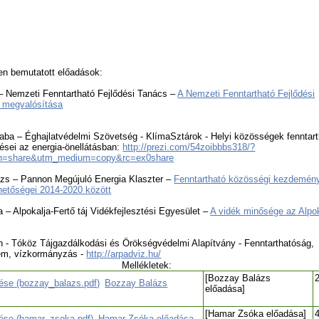
en bemutatott előadások:
 – Nemzeti Fenntartható Fejlődési Tanács –
A Nemzeti Fenntartható Fejlődési
a megvalósítása
aba – Éghajlatvédelmi Szövetség - KlímaSztárok - Helyi közösségek fenntar
sei az energia-önellátásban:
http://prezi.com/54zoibbbs318/?
n=share&utm_medium=copy&rc=ex0share
zs – Pannon Megújuló Energia Klaszter –
Fenntartható közösségi kezdemén
hetőségei 2014-2020 között
 – Alpokalja-Fertő táj Vidékfejlesztési Egyesület –
A vidék minősége az Alpok
n - Tóköz Tájgazdálkodási és Örökségvédelmi Alapítvány - Fenntarthatóság,
lem, vízkormányzás -
http://arpadviz.hu/
Mellékletek:
[Bozzay Balázs
Bozzay Balázs
előadása]
[Hamar Zsóka előadása]
Hamar Zsóka előadása