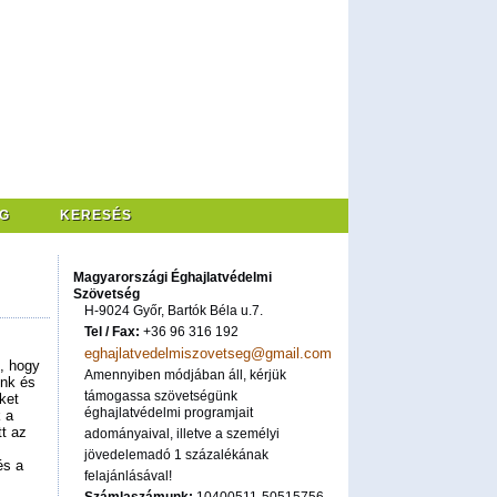
G
KERESÉS
Magyarországi Éghajlatvédelmi
Szövetség
H-9024 Győr, Bartók Béla u.7.
Tel / Fax:
+36 96 316 192
eghajlatvedelmiszovetseg@gmail.com
, hogy
Amennyiben módjában áll, kérjük
ünk és
támogassa szövetségünk
eket
éghajlatvédelmi programjait
 a
tt az
adományaival, illetve a személyi
jövedelemadó 1 százalékának
és a
felajánlásával!