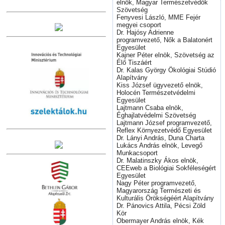
elnök, Magyar Természetvédők
Szövetség
Fenyvesi László, MME Fejér
megyei csoport
Dr. Hajósy Adrienne
programvezető, Nők a Balatonért
Egyesület
Kajner Péter elnök, Szövetség az
Élő Tiszáért
Dr. Kalas György Ökológiai Stúdió
Alapítvány
Kiss József ügyvezető elnök,
Holocén Természetvédelmi
Egyesület
Lajtmann Csaba elnök,
Éghajlatvédelmi Szövetség
Lajtmann József programvezető,
Reflex Környezetvédő Egyesület
Dr. Lányi András, Duna Charta
Lukács András elnök, Levegő
Munkacsoport
Dr. Malatinszky Ákos elnök,
CEEweb a Biológiai Sokféleségért
Egyesület
Nagy Péter programvezető,
Magyarország Természeti és
Kulturális Örökségéért Alapítvány
Dr. Pánovics Attila, Pécsi Zöld
Kör
Obermayer András elnök, Kék