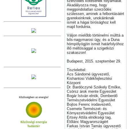
szerződés kötésének folyamatát.
Akadályozza meg, hogy
meggondolatlan szerződés
szülessen, aminek a felbontásáért
gyerekeinknek, unokáinknak
ismét a hágai bírósághoz kell
majd fordulnia.
Váljon mielőbb történelmi múlttá a
bős-nagymarosi ügy, és a Duna
hömpölyögjön ismét határfolyóhoz
illő méltósággal a szigetközi
szakaszon!
Budapest, 2015. szeptember 29.
Tisztelettel:
Ács Sándorné ügyvezető,
Kishantosi Vidékfejlesztési
Központ
Dr. Bardóczyné Székely Emőke,
Csörsz árok mente Egyesület
Bogár István elnök, Domberdő
Természetvédelmi Egyesület
Bojtos Ferenc irodavezető,
Csemete Természet- és
Környezetvédelmi Egyesület
Ertsey Attila elnökségi tag,
Élőlánc Magyarországért
Farkas István Tamás ügyvezető