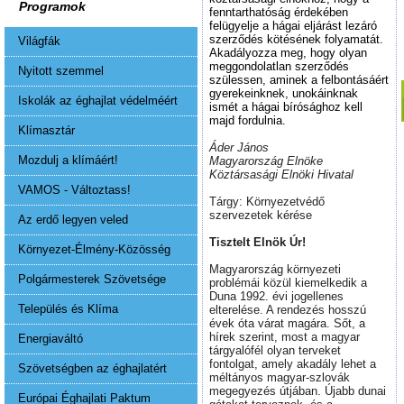
Programok
fenntarthatóság érdekében
felügyelje a hágai eljárást lezáró
szerződés kötésének folyamatát.
Világfák
Akadályozza meg, hogy olyan
meggondolatlan szerződés
Nyitott szemmel
szülessen, aminek a felbontásáért
gyerekeinknek, unokáinknak
Iskolák az éghajlat védelméért
ismét a hágai bírósághoz kell
majd fordulnia.
Klímasztár
Áder János
Mozdulj a klímáért!
Magyarország Elnöke
Köztársasági Elnöki Hivatal
VAMOS - Változtass!
Tárgy: Környezetvédő
szervezetek kérése
Az erdő legyen veled
Tisztelt Elnök Úr!
Környezet-Élmény-Közösség
Magyarország környezeti
Polgármesterek Szövetsége
problémái közül kiemelkedik a
Duna 1992. évi jogellenes
Település és Klíma
elterelése. A rendezés hosszú
évek óta várat magára. Sőt, a
hírek szerint, most a magyar
Energiaváltó
tárgyalófél olyan terveket
fontolgat, amely akadály lehet a
Szövetségben az éghajlatért
méltányos magyar-szlovák
megegyezés útjában. Újabb dunai
Európai Éghajlati Paktum