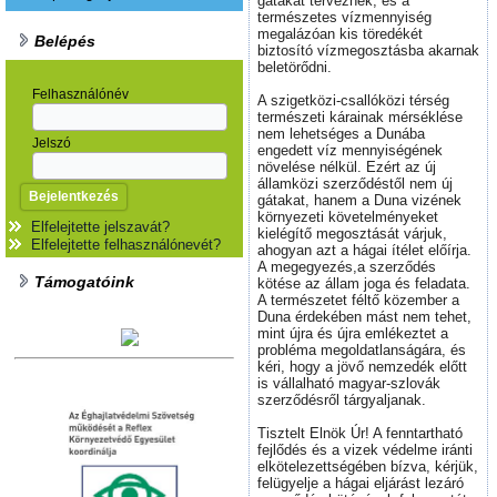
gátakat terveznek, és a
természetes vízmennyiség
megalázóan kis töredékét
Belépés
biztosító vízmegosztásba akarnak
beletörődni.
Felhasználónév
A szigetközi-csallóközi térség
természeti kárainak mérséklése
nem lehetséges a Dunába
Jelszó
engedett víz mennyiségének
növelése nélkül. Ezért az új
államközi szerződéstől nem új
gátakat, hanem a Duna vizének
környezeti követelményeket
Elfelejtette jelszavát?
kielégítő megosztását várjuk,
Elfelejtette felhasználónevét?
ahogyan azt a hágai ítélet előírja.
A megegyezés,a szerződés
Támogatóink
kötése az állam joga és feladata.
A természetet féltő közember a
Duna érdekében mást nem tehet,
mint újra és újra emlékeztet a
probléma megoldatlanságára, és
kéri, hogy a jövő nemzedék előtt
is vállalható magyar-szlovák
szerződésről tárgyaljanak.
Tisztelt Elnök Úr! A fenntartható
fejlődés és a vizek védelme iránti
elkötelezettségében bízva, kérjük,
felügyelje a hágai eljárást lezáró