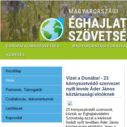
EURÓPAI KLÍMASZÖVETSÉG
MAGYARORSZÁGI ÉGHAJLA
KERESÉS
Kezdőlap
Vizet a Dunába! - 23
Hírek
környezetvédő szervezet
nyílt levele Áder János
Partnerek, Támogatók
köztársasági elnöknek
Csatlakozás, dokumentumok
Letöltések
23 környezetvédő szervezet,
köztük az Éghajlatvédelmi
Kapcsolat
Szövetség azzal a kéréssel
fordult nyílt levélben Áder János
köztársasági elnökhöz, hogy a