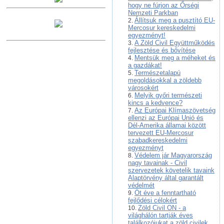
hogy ne fúrjon az Őrségi
Nemzeti Parkban
Állítsuk meg a pusztító EU-
Mercosur kereskedelmi
egyezményt!
A Zöld Civil Együttműködés
fejlesztése és bővítése
Mentsük meg a méheket és
a gazdákat!
Természetalapú
megoldásokkal a zöldebb
városokért
Melyik győri természeti
kincs a kedvence?
Az Európai Klímaszövetség
ellenzi az Európai Unió és
Dél-Amerika államai között
tervezett EU-Mercosur
szabadkereskedelmi
egyezményt
Védelem jár Magyarország
nagy tavainak - Civil
szervezetek követelik tavaink
Alaptörvény által garantált
védelmét
Öt éve a fenntartható
fejlődési célokért
Zöld Civil ON - a
világhálón tartják éves
találkozójukat a zöld civilek