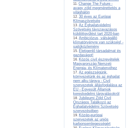
Change The Future -
avagy zöld megmérettetés a
világhálón
30 éves az Európai
Klímaszövetség
Az Éghajlatvédelmi
Szövetség távszavazásos
küldöttgyűlést tart 2020-ban
Ambiciózus, válságálló
klímatörvényre van szükség! -
sajtóközlemény
Életigenlő társadalmat és
gazdaságot!
Közös civil észrevételek
Magyarország Nemzeti
Energia- és Klímatervéhez
Az egészségünk,
környezetünk és az éghajlat
nem alku tárgya - Civil
szervezetek állásfoglalása az
EU - Egyesült Államok
kereskedelmi tárgyalásokról
Jubileumi Zöld Civil
Országos Találkozó az
Éghajlatvédelmi Szövetség
szervezésében
Közép-európai
szervezetek az uniós
karbonsemlegességért
Európai Klímaszövetség -