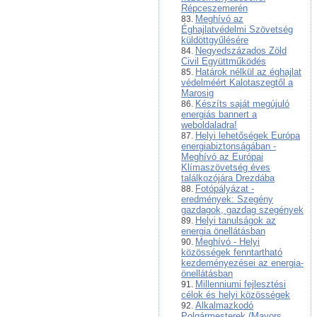
Répceszemerén
Meghívó az
Éghajlatvédelmi Szövetség
küldöttgyűlésére
Negyedszázados Zöld
Civil Együttműködés
Határok nélkül az éghajlat
védelméért Kalotaszegtől a
Marosig
Készíts saját megújuló
energiás bannert a
weboldaladra!
Helyi lehetőségek Európa
energiabiztonságában -
Meghívó az Európai
Klímaszövetség éves
találkozójára Drezdába
Fotópályázat -
eredmények: Szegény
gazdagok, gazdag szegények
Helyi tanulságok az
energia önellátásban
Meghívó - Helyi
közösségek fenntartható
kezdeményezései az energia-
önellátásban
Millenniumi fejlesztési
célok és helyi közösségek
Alkalmazkodó
Polgármesterek (Mayors