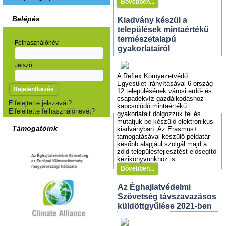
Bővebben...
Belépés
Kiadvány készül a
települések mintaértékű
természetalapú
Felhasználónév
gyakorlatairól
Jelszó
A Reflex Környezetvédő
Egyesület irányításával 6 ország
12 településének városi erdő- és
csapadékvíz-gazdálkodáshoz
Elfelejtette jelszavát?
kapcsolódó mintaértékű
Elfelejtette felhasználónevét?
gyakorlatait dolgozzuk fel és
mutatjuk be készülő elektronikus
Támogatóink
kiadványban. Az Erasmus+
támogatásával készülő példatár
később alapjául szolgál majd a
zöld településfejlesztést elősegítő
kézikönyvünkhöz is.
Bővebben...
Az Éghajlatvédelmi
Szövetség távszavazásos
küldöttgyűlése 2021-ben