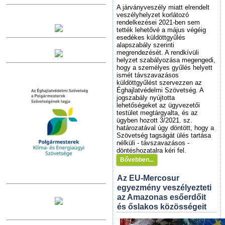
A járványveszély miatt elrendelt
veszélyhelyzet korlátozó
rendelkezései 2021-ben sem
tették lehetővé a május végéig
esedékes küldöttgyűlés
alapszabály szerinti
megrendezését. A rendkívüli
helyzet szabályozása megengedi,
hogy a személyes gyűlés helyett
ismét távszavazásos
küldöttgyűlést szervezzen az
Éghajlatvédelmi Szövetség. A
jogszabály nyújtotta
lehetőségeket az ügyvezetői
testület megtárgyalta, és az
ügyben hozott 3/2021. sz.
határozatával úgy döntött, hogy a
Szövetség tagságát ülés tartása
nélküli - távszavazásos -
döntéshozatalra kéri fel.
Bővebben...
Az EU-Mercosur
egyezmény veszélyezteti
az Amazonas esőerdőit
és őslakos közösségeit