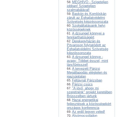
MEGHÍVÓ - Szigeteljen
jobban! Szigeteljen
szalmabálával!
Baskón és Komlóskán
zárult az Éghajlatvédelmi
Szövetség képzéssorozata
Szolgáltatásaink helyi
közösségeknek
A dzsungel könnyei a
fenntarthatóságért
Derekegyházán és
Pitvaroson folytatódott az
Éghajlatvédelmi Szövetség
képzéssorozata
A dzsungel könnye -
avagy: Többet ésszel, mint
láncfűrésszel!
A tervezett Párizsi
Megállapodás elégtelen és
igazságtalan
Féltávnál Párizsban
Párizsi csúcs
"A jövő, ahogy mi
szeretnénk" projekt keretében
Brüsszelben jártunk
Hazai energetikai
fejlesztések a közösségekért
országos konferencia
Az erdő legyen veled!
Alsómocsoládon