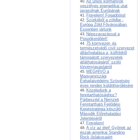
Az uniós kormányok
veszélyes energetikai utat
javasolnak Európának
Figyelem! Fogadóóra!
Szürkéből a zöldbe -
Európa Zöld Fővárosában,
Essenben jártunk
Népszavazással a
Püspökerdőért!
75 környezet- és
természetvédő civil szervezet
állásfoglalása a „külföldről
támogatott szervezetek
átláthatóságáról” szóló
törvényjavaslatról
MEGHÍVÓ a
Magyarországi
Éghajlatvédelmi Szövetség
éves rendes küldöttgyűlésére
Közeledünk a
fenntarthatósághoz?
Párbeszéd a Nemzeti
Fenntartható Fejlődési
Keretstratégia készülő
Második Előrehaladási
Jelentéséről
Figyelem!
A víz az élet! Győriek az
észak-amerikai Standing
Rock őslakosaiért