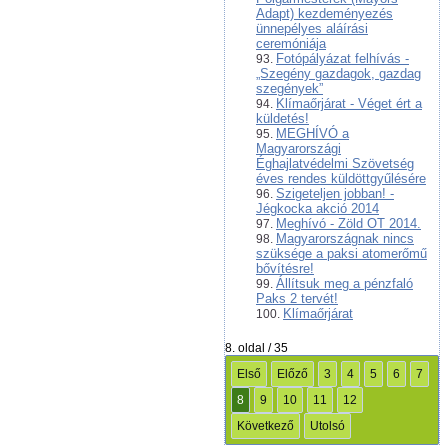
Adapt) kezdeményezés
ünnepélyes aláírási
ceremóniája
Fotópályázat felhívás -
„Szegény gazdagok, gazdag
szegények”
Klímaőrjárat - Véget ért a
küldetés!
MEGHÍVÓ a
Magyarországi
Éghajlatvédelmi Szövetség
éves rendes küldöttgyűlésére
Szigeteljen jobban! -
Jégkocka akció 2014
Meghívó - Zöld OT 2014.
Magyarországnak nincs
szüksége a paksi atomerőmű
bővítésre!
Állítsuk meg a pénzfaló
Paks 2 tervét!
Klímaőrjárat
8. oldal / 35
Első
Előző
3
4
5
6
7
8
9
10
11
12
Következő
Utolsó