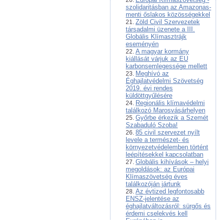
szolidaritásban az Amazonas-
menti őslakos közösségekkel
Zöld Civil Szervezetek
társadalmi üzenete a III.
Globális Klímasztrájk
eseményén
A magyar kormány
kiállását várjuk az EU
karbonsemlegessége mellett
Meghívó az
Éghajlatvédelmi Szövetség
2019. évi rendes
küldöttgyűlésére
Regionális klímavédelmi
találkozó Marosvásárhelyen
Győrbe érkezik a Szemét
Szabaduló Szoba!
85 civil szervezet nyílt
levele a természet- és
környezetvédelemben történt
leépítésekkel kapcsolatban
Globális kihívások – helyi
megoldások: az Európai
Klímaszövetség éves
találkozóján jártunk
Az évtized legfontosabb
ENSZ-jelentése az
éghajlatváltozásról: sürgős és
érdemi cselekvés kell