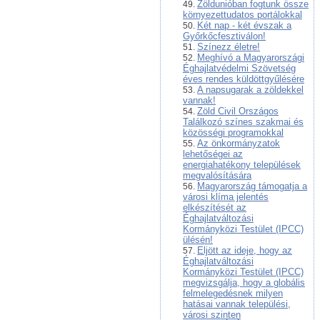
Zöldunióban fogtunk össze
környezettudatos portálokkal
Két nap - két évszak a
Győrkőcfesztiválon!
Színezz életre!
Meghívó a Magyarországi
Éghajlatvédelmi Szövetség
éves rendes küldöttgyűlésére
A napsugarak a zöldekkel
vannak!
Zöld Civil Országos
Találkozó színes szakmai és
közösségi programokkal
Az önkormányzatok
lehetőségei az
energiahatékony települések
megvalósítására
Magyarország támogatja a
városi klíma jelentés
elkészítését az
Éghajlatváltozási
Kormányközi Testület (IPCC)
ülésén!
Eljött az ideje, hogy az
Éghajlatváltozási
Kormányközi Testület (IPCC)
megvizsgálja, hogy a globális
felmelegedésnek milyen
hatásai vannak települési,
városi szinten