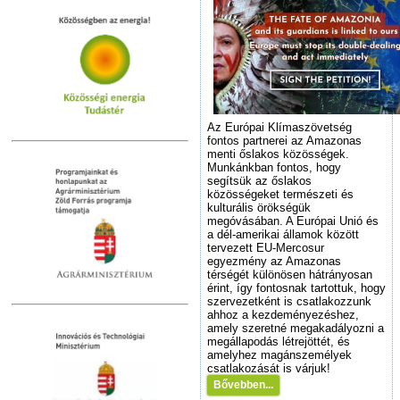
Az Európai Klímaszövetség
fontos partnerei az Amazonas
menti őslakos közösségek.
Munkánkban fontos, hogy
segítsük az őslakos
közösségeket természeti és
kulturális örökségük
megóvásában. A Európai Unió és
a dél-amerikai államok között
tervezett EU-Mercosur
egyezmény az Amazonas
térségét különösen hátrányosan
érint, így fontosnak tartottuk, hogy
szervezetként is csatlakozzunk
ahhoz a kezdeményezéshez,
amely szeretné megakadályozni a
megállapodás létrejöttét, és
amelyhez magánszemélyek
csatlakozását is várjuk!
Bővebben...