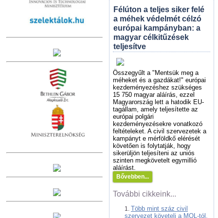
Félúton a teljes siker felé
a méhek védelmét célzó
európai kampányban: a
magyar célkitűzések
teljesítve
Összegyűlt a "Mentsük meg a
méheket és a gazdákat!" európai
kezdeményezéshez szükséges
15 750 magyar aláírás, ezzel
Magyarország lett a hatodik EU-
tagállam, amely teljesítette az
európai polgári
kezdeményezésekre vonatkozó
feltételeket. A civil szervezetek a
kampányt e mérföldkő elérését
követően is folytatják, hogy
sikerüljön teljesíteni az uniós
szinten megkövetelt egymillió
aláírást.
Bővebben...
További cikkeink...
Több mint száz civil
szervezet követeli a MOL-tól,