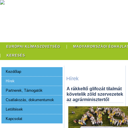
EURÓPAI KLÍMASZÖVETSÉG
MAGYARORSZÁGI ÉGHAJLA
KERESÉS
Kezdőlap
Hírek
Hírek
A rákkeltő glifozát tilalmát
Partnerek, Támogatók
követelik zöld szervezetek
az agrárminisztertől
Csatlakozás, dokumentumok
Letöltések
Kapcsolat