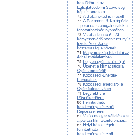
kezdődött el az
Éghajlatvédelmi Szövetség
képzéssorozata
A diófa neked is mesél!
A Parlamenttől Kajárpécig
– perui és szenegáli civilek a
fenntarthatóság nyomában
Vizet a Dunába! - 23
környezetvédő szervezet nyílt
levele Áder János
köztársasági elnöknek
Magyarország feladatai az
éghajlatvédelemben
Legyen győri az év fája!
Üzenet a klímacsúcsra
Győrszemeréről!
Közösségi-Energia-
Forradalom
Közösségi energiáról a
Győrkőcfesztiválon
Légy aktív a
Püspökerdőért!
Fenntartható
kezdeményezésekről
Répceszemerén
Valós magyar vállalásokat
a párizsi klímakonferenciára!
Helyi közösségek
fenntartható
kezdeményezéseiről