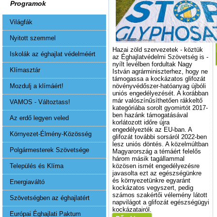
Programok
Világfák
Nyitott szemmel
Hazai zöld szervezetek - köztük
Iskolák az éghajlat védelméért
az Éghajlatvédelmi Szövetség is -
nyílt levélben fordultak Nagy
Klímasztár
István agrárminiszterhez, hogy ne
támogassa a kockázatos glifozát
Mozdulj a klímáért!
növényvédőszer-hatóanyag újbóli
uniós engedélyezését. A korábban
már valószínűsíthetően rákkeltő
VAMOS - Változtass!
kategóriába sorolt gyomirtót 2017-
ben hazánk támogatásával
Az erdő legyen veled
korlátozott időre újra
engedélyezték az EU-ban. A
Környezet-Élmény-Közösség
glifozát további sorsáról 2022-ben
lesz uniós döntés. A közelmúltban
Polgármesterek Szövetsége
Magyarország a témáért felelős
három másik tagállammal
Település és Klíma
közösen ismét engedélyezésre
javasolta ezt az egészségünkre
és környezetünkre egyaránt
Energiaváltó
kockázatos vegyszert, pedig
számos szakértői vélemény látott
Szövetségben az éghajlatért
napvilágot a glifozát egészségügyi
kockázatairól.
Európai Éghajlati Paktum