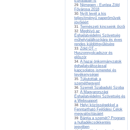
Európában is
Nijmegen - Európa Zöld
Fővárosa 2018
Nyílt levél a kis
teljesítményű naperőművek
jövőjéért
Természeti kincseink őrzői
Meghívó az
Éghajlatvédelmi Szövetség
műhelytalálkozójára és éves
rendes küldöttgyűlésére
Zöld OT –
Huszonnyolcadszor és
először
A hazai önkormányzatok
éghajlatváltozással
kapcsolatos ismeretei és
tevékenységei
Túljutottak a
szeméthegyen!
Szemét Szabaduló Szoba
A Magyarországi
Éghajlatvédelmi Szövetség és
a Websupport
Helyi közösségekkel a
Fenntartható Fejlődési Célok
megvalósításáért
Bántja a szemét? Program
a hulladékcsökkentés
jegyében