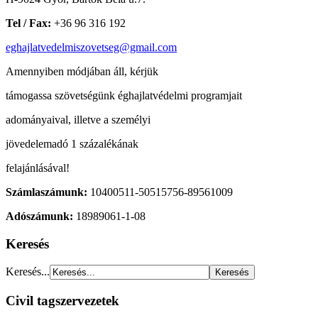
Tel / Fax:
+36 96 316 192
eghajlatvedelmiszovetseg@gmail.com
Amennyiben módjában áll, kérjük
támogassa szövetségünk éghajlatvédelmi programjait
adományaival, illetve a személyi
jövedelemadó 1 százalékának
felajánlásával!
Számlaszámunk:
10400511-50515756-89561009
Adószámunk:
18989061-1-08
Keresés
Keresés...
Civil tagszervezetek