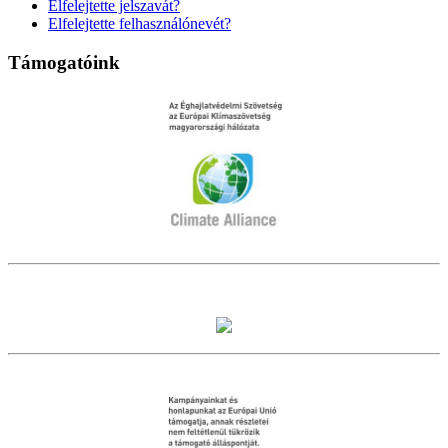
Elfelejtette jelszavát?
Elfelejtette felhasználónevét?
Támogatóink