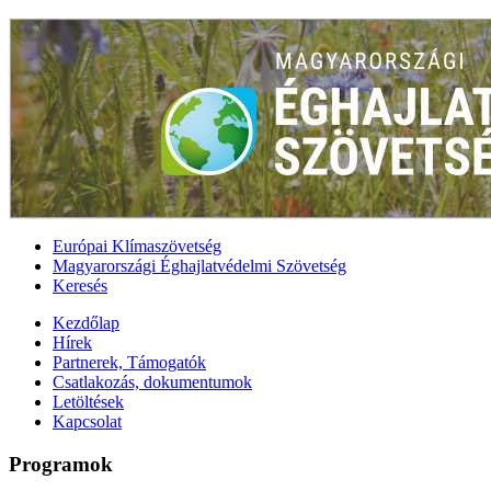
Európai Klímaszövetség
Magyarországi Éghajlatvédelmi Szövetség
Keresés
Kezdőlap
Hírek
Partnerek, Támogatók
Csatlakozás, dokumentumok
Letöltések
Kapcsolat
Programok