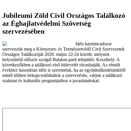
Jubileumi Zöld Civil Országos Találkozó
az Éghajlatvédelmi Szövetség
szervezésében
Idén harmincadszor
szervezzük meg a Környezet- és Természetvédő Civil Szervezetek
Országos Találkozóját 2020. május 22-24 között, melynek
helyszínéül először szolgál Balaton-parti település: Keszthely. A
következőkben a találkozó első hírlevelét olvashatják. Az elmúlt
évekhez hasonlóan idén is szeretnénk, ha az együttműködésünkből
minél többen bekapcsolódnátok a szervezésbe, várjuk a találkozó
szakmai és kulturális programjaihoz a javaslataitokat.