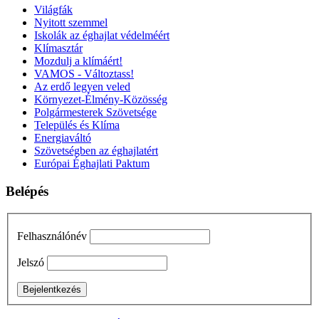
Világfák
Nyitott szemmel
Iskolák az éghajlat védelméért
Klímasztár
Mozdulj a klímáért!
VAMOS - Változtass!
Az erdő legyen veled
Környezet-Élmény-Közösség
Polgármesterek Szövetsége
Település és Klíma
Energiaváltó
Szövetségben az éghajlatért
Európai Éghajlati Paktum
Belépés
Felhasználónév
Jelszó