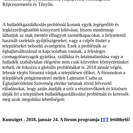
Répceszemerén és Tényőn.
A hulladékgazdálkodás problémái korunk egyik legégetőbb és
legkézzelfoghatóbb környezeti kihívásai, hiszen mindennap
láthatjuk az utak mentén elhagyott szemétkupacokat, a helytelenül
használt szelektív gyűjtőszigeteket, vagy a csípős füsttel a
településeket beborító avarégetést. Ezek a problémák az
éghajlatváltozással is kapcsolatban vannak, a felesleges
csomagolóanyagok gyártása, szállítása és ártalmatlanítása vagy a
hulladék szabálytalan elégetése nem csak közvetlen környezetünket
terheli, de fokozza a globális problémákat is. 2018 január végén,
február elején fórumra várjuk a településen élőket. A fórumokon a
települések polgármesterei mellett Lajtmann Csaba az
Éghajlatvédelmi Szövetség elnöke tartanak rövid felvezető
előadásokat, hogy aztán átadják a szót a résztvevőknek és közösen
tárják fel a települések hulladékgazdálkodási problémáit és keressék
meg azok megoldási lehetőségeit:
Kunsziget - 2018. január 24. A fórum programja
ITT
letölthető!