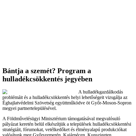
Bántja a szemét? Program a
hulladékcsökkentés jegyében
A hulladékgazdálkodás
problémáit és a hulladékcsökkentés helyi lehetőségeit vizsgálja az
Éghajlatvédelmi Szövetség együttműködve öt Győr-Moson-Sopron
megyei partnertelepülésével.
A Földművelésügyi Minisztérium támogatásával megvalósuló
pályázat keretén belül elkészítjük a települések hulladékcsökkentési
stratégiáit, fórumokat, vetélkedőket és élményalapú produkciókat
valósítunk meg Győrszemerén, Kajárpécen, Kunszigeten,