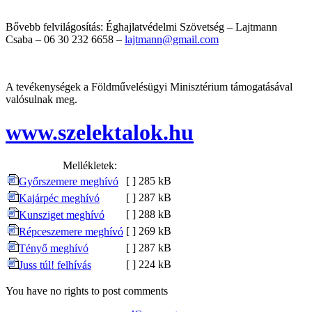
Bővebb felvilágosítás: Éghajlatvédelmi Szövetség – Lajtmann
Csaba – 06 30 232 6658 –
lajtmann@gmail.com
A tevékenységek a Földművelésügyi Minisztérium támogatásával
valósulnak meg.
www.szelektalok.hu
Mellékletek:
[ ]
285 kB
Győrszemere meghívó
[ ]
287 kB
Kajárpéc meghívó
[ ]
288 kB
Kunsziget meghívó
[ ]
269 kB
Répceszemere meghívó
[ ]
287 kB
Tényő meghívó
[ ]
224 kB
Juss túl! felhívás
You have no rights to post comments