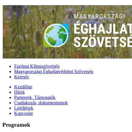
Európai Klímaszövetség
Magyarországi Éghajlatvédelmi Szövetség
Keresés
Kezdőlap
Hírek
Partnerek, Támogatók
Csatlakozás, dokumentumok
Letöltések
Kapcsolat
Programok