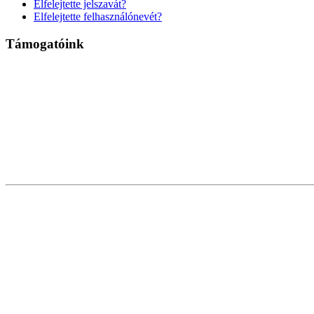
Elfelejtette jelszavát?
Elfelejtette felhasználónevét?
Támogatóink