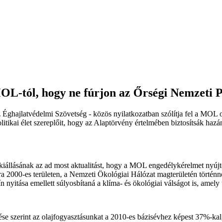
 MOL-tól, hogy ne fúrjon az Őrségi Nemzeti
z Éghajlatvédelmi Szövetség - közös nyilatkozatban szólítja fel a MOL o
politikai élet szereplőit, hogy az Alaptörvény értelmében biztosítsák ha
iállásának az ad most aktualitást, hogy a MOL engedélykérelmet nyújto
ra 2000-es területen, a Nemzeti Ökológiai Hálózat magterületén történne 
 nyitása emellett súlyosbítaná a klíma- és ökológiai válságot is, amel
 szerint az olajfogyasztásunkat a 2010-es bázisévhez képest 37%-kal,