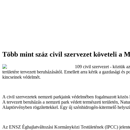
Több mint száz civil szervezet követeli a
109 civil szervezet - köztük a
területére tervezett beruházásától. Emellett arra kérik a gazdasági és 
kincseinek védelmét.
A civil szervezetek nemzeti parkjaink védelmében fogalmazott közös k
A tervezett beruházás a nemzeti park védett természeti területén, Natu
Alaptörvényben rögzítettekkel. Egy új szénhidrogén-kitermelő helyszín
Az ENSZ Éghajlatváltozási Kormányközi Testületének (IPCC) jelentése