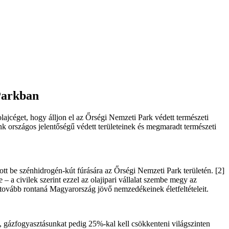
 Parkban
lajcéget, hogy álljon el az Őrségi Nemzeti Park védett természeti
zánk országos jelentőségű védett területeinek és megmaradt természeti
tt be szénhidrogén-kút fúrására az Őrségi Nemzeti Park területén. [2]
– a civilek szerint ezzel az olajipari vállalat szembe megy az
y tovább rontaná Magyarország jövő nemzedékeinek életfeltételeit.
 gázfogyasztásunkat pedig 25%-kal kell csökkenteni világszinten