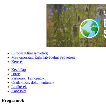
Európai Klímaszövetség
Magyarországi Éghajlatvédelmi Szövetség
Keresés
Kezdőlap
Hírek
Partnerek, Támogatók
Csatlakozás, dokumentumok
Letöltések
Kapcsolat
Programok