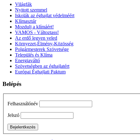
Világfák
Nyitott szemmel
Iskolák az éghajlat védelméért
Klímasztár
Mozdulj a klímáért!
VAMOS - Változtass!
Az erdő legyen veled
Környezet-Élmény-Közösség
Polgármesterek Szövetsége
Település és Klíma
Energiaváltó
Szövetségben az éghajlatért
Európai Éghajlati Paktum
Belépés
Felhasználónév
Jelszó