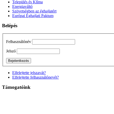
Település és Klíma
Energiaváltó
Szövetségben az éghajlatért
Európai Éghajlati Paktum
Belépés
Felhasználónév
Jelszó
Elfelejtette jelszavát?
Elfelejtette felhasználónevét?
Támogatóink