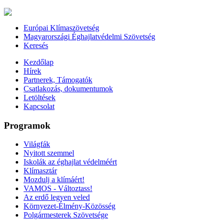
Európai Klímaszövetség
Magyarországi Éghajlatvédelmi Szövetség
Keresés
Kezdőlap
Hírek
Partnerek, Támogatók
Csatlakozás, dokumentumok
Letöltések
Kapcsolat
Programok
Világfák
Nyitott szemmel
Iskolák az éghajlat védelméért
Klímasztár
Mozdulj a klímáért!
VAMOS - Változtass!
Az erdő legyen veled
Környezet-Élmény-Közösség
Polgármesterek Szövetsége