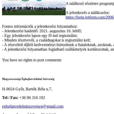
A találkozó részletes program
A jelentkezés a találkozóra:
https://form.jotform.com/20
Fontos információk a jelentkezési folyamathoz:
- Jelentkezési határidő: 2021. augusztus 16. hétfő;
- Egy jelentkezési lapon egy fő tud regisztrálni;
- Minden résztvevőt, a családtagokat is regisztrálni kell;
- A részvételi díjból kedvezményt biztosítunk a fiataloknak, azokna
- A jelentkezési folyamatban foglalható szálláshelyek korlátozottak,
You have no rights to post comments
Magyarországi Éghajlatvédelmi Szövetség
H-9024 Győr, Bartók Béla u.7.
Tel / Fax:
+36 96 316 192
eghajlatvedelmiszovetseg@gmail.com