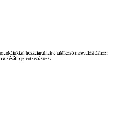
s munkájukkal hozzájárulnak a találkozó megvalósításhoz;
ni a később jelentkezőknek.