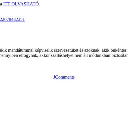
ja
ITT OLVASHATÓ
.
0622078482351
k, akik mandátummal képviselik szervezetüket és azoknak, akik önkénte
 amennyiben elfogynak, akkor szálláshelyet nem áll módunkban biztosíta
JComments