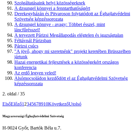
Szolgáltatásaink helyi közösségeknek
A dzsungel könnyei a fenntarthatóságért
Derekegyházán és Pitvaroson folytatódott az Éghajlatvédelmi
Szövetség képzéssorozata
A dzsungel könnye - avagy: Többet ésszel, mint
láncfűrésszel!
A tervezett Párizsi Megállapodás elégtelen és igazságtalan
Féltávnál Párizsban
Párizsi csúcs
"A jövő, ahogy mi szeretnénk" projekt keretében Brüsszelben
jártunk
Hazai energetikai fejlesztések a közösségekért országos
konferencia
Az erdő legyen veled!
Alsómocsoládon kezdődött el az Éghajlatvédelmi Szövetség
képzéssorozata
2. oldal / 35
Első
Előző
1
2
3
4
5
6
7
8
9
10
Következő
Utolsó
Magyarországi Éghajlatvédelmi Szövetség
H-9024 Győr, Bartók Béla u.7.