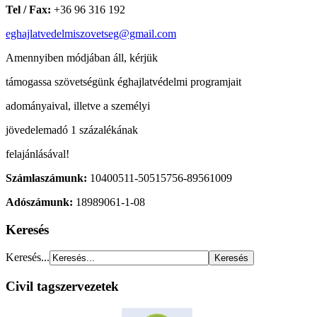
Tel / Fax:
+36 96 316 192
eghajlatvedelmiszovetseg@gmail.com
Amennyiben módjában áll, kérjük
támogassa szövetségünk éghajlatvédelmi programjait
adományaival, illetve a személyi
jövedelemadó 1 százalékának
felajánlásával!
Számlaszámunk:
10400511-50515756-89561009
Adószámunk:
18989061-1-08
Keresés
Keresés...
Civil tagszervezetek