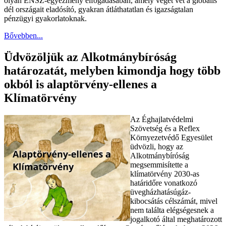
olyan ENSZ-egyezmény elfogadásában, amely véget vet a globális
dél országait eladósító, gyakran átláthatatlan és igazságtalan
pénzügyi gyakorlatoknak.
Bővebben...
Üdvözöljük az Alkotmánybíróság
határozatát, melyben kimondja hogy több
okból is alaptörvény-ellenes a
Klímatörvény
Az Éghajlatvédelmi
Szövetség és a Reflex
Környezetvédő Egyesület
üdvözli, hogy az
Alkotmánybíróság
megsemmisítette a
klímatörvény 2030-as
határidőre vonatkozó
üvegházhatásúgáz-
kibocsátás célszámát, mivel
nem találta elégségesnek a
jogalkotó által meghatározott