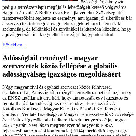
közösségi tér, a helyszín
pedig a természetalapú megújulás lehetőségeit kereső völgyváros,
Salgótarján volt. A Reflex és az Éghajlatvédelmi Szövetség idén
társszervezőként segítette az eseményt, ami igazán jól sikerült és bár
a szervezetek többsége anyagi nehézségekkel küzd, nem csak
szakmailag, de lelkünkkel és szívünkkel is kitartóan küzdünk, hogy
a jövő generációinak egy élhető országot hagyjunk örökül.
Bővebben...
Adósságból reményt! - magyar
szervezetek közös fellépése a globális
adósságválság igazságos megoldásáért
Négy magyar civil és egyházi szervezet közös felhívással
csatlakozott a „Adósságból reményt” nemzetközi petícióhoz, amely
az ENSZ tagállamait arra kéri, hogy támogassák egy igazságos és
fenntartható államadósság-kezelési rendszer létrehozását. A
Katolikus Karitász, a Magyar Katolikus Püspöki Konferencia
Caritas in Veritate Bizottsága, a Magyar Természetvédők Szövetsége
és a Reflex Egyesület által felkarolt kezdeményezés célja, hogy a
2025 nyarán, Sevillában megrendezendő negyedik ENSZ
fejlesztésfinanszírozási konferencia (FfD4) mérföldkő legyen egy