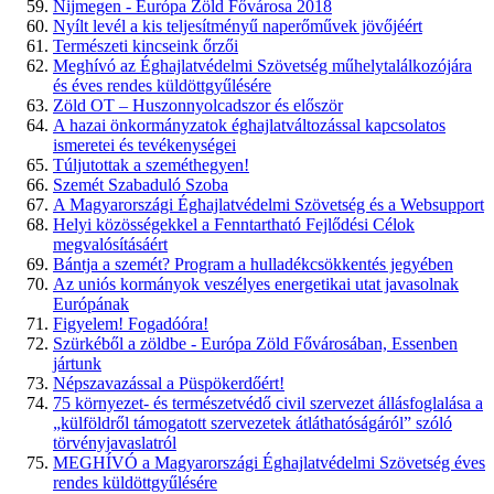
Nijmegen - Európa Zöld Fővárosa 2018
Nyílt levél a kis teljesítményű naperőművek jövőjéért
Természeti kincseink őrzői
Meghívó az Éghajlatvédelmi Szövetség műhelytalálkozójára
és éves rendes küldöttgyűlésére
Zöld OT – Huszonnyolcadszor és először
A hazai önkormányzatok éghajlatváltozással kapcsolatos
ismeretei és tevékenységei
Túljutottak a szeméthegyen!
Szemét Szabaduló Szoba
A Magyarországi Éghajlatvédelmi Szövetség és a Websupport
Helyi közösségekkel a Fenntartható Fejlődési Célok
megvalósításáért
Bántja a szemét? Program a hulladékcsökkentés jegyében
Az uniós kormányok veszélyes energetikai utat javasolnak
Európának
Figyelem! Fogadóóra!
Szürkéből a zöldbe - Európa Zöld Fővárosában, Essenben
jártunk
Népszavazással a Püspökerdőért!
75 környezet- és természetvédő civil szervezet állásfoglalása a
„külföldről támogatott szervezetek átláthatóságáról” szóló
törvényjavaslatról
MEGHÍVÓ a Magyarországi Éghajlatvédelmi Szövetség éves
rendes küldöttgyűlésére