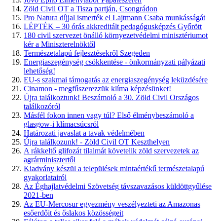
Zöld Civil OT a Tisza partján, Csongrádon
Pro Natura díjjal ismerték el Lajtmann Csaba munkásságát
LÉPTÉK – 30 órás akkreditált pedagógusképzés Győrött
180 civil szervezet önálló környezetvédelmi minisztériumot
kér a Miniszterelnöktől
Természetalapú fejlesztésekről Szegeden
Energiaszegénység csökkentése - önkormányzati pályázati
lehetőség!
EU-s szakmai támogatás az energiaszegénység leküzdésére
Cinamon - megfűszerezzük klíma képzésünket!
Újra találkoztunk! Beszámoló a 30. Zöld Civil Országos
találkozóról
Másfél fokon innen vagy túl? Első élménybeszámoló a
glasgow-i klímacsúcsról
Határozati javaslat a tavak védelmében
Újra találkozunk! - Zöld Civil OT Keszthelyen
A rákkeltő glifozát tilalmát követelik zöld szervezetek az
agrárminisztertől
Kiadvány készül a települések mintaértékű természetalapú
gyakorlatairól
Az Éghajlatvédelmi Szövetség távszavazásos küldöttgyűlése
2021-ben
Az EU-Mercosur egyezmény veszélyezteti az Amazonas
esőerdőit és őslakos közösségeit