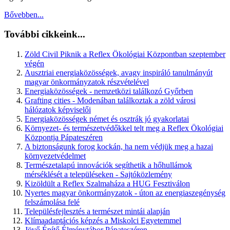
Bővebben...
További cikkeink...
Zöld Civil Piknik a Reflex Ökológiai Központban szeptember
végén
Ausztriai energiaközösségek, avagy inspiráló tanulmányút
magyar önkormányzatok részvételével
Energiaközösségek - nemzetközi találkozó Győrben
Grafting cities - Modenában találkoztak a zöld városi
hálózatok képviselői
Energiaközösségek német és osztrák jó gyakorlatai
Környezet- és természetvédőkkel telt meg a Reflex Ökológiai
Központja Pápateszéren
A biztonságunk forog kockán, ha nem védjük meg a hazai
környezetvédelmet
Természetalapú innovációk segíthetik a hőhullámok
mérséklését a településeken - Sajtóközlemény
Kizöldült a Reflex Szalmaháza a HUG Fesztiválon
Nyertes magyar önkormányzatok - úton az energiaszegénység
felszámolása felé
Településfejlesztés a természet mintái alapján
Klímaadaptációs képzés a Miskolci Egyetemmel
Jövő Építő Élménytábor Pápateszéren