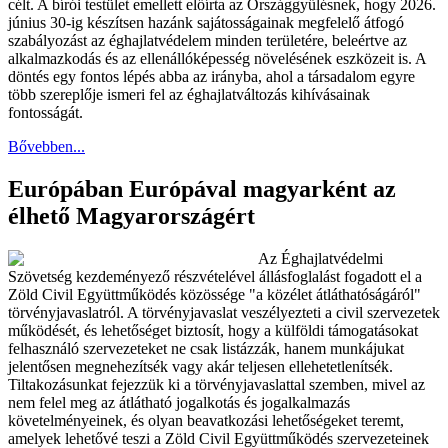
célt. A bírói testület emellett előírta az Országgyűlésnek, hogy 2026.
június 30-ig készítsen hazánk sajátosságainak megfelelő átfogó
szabályozást az éghajlatvédelem minden területére, beleértve az
alkalmazkodás és az ellenállóképesség növelésének eszközeit is. A
döntés egy fontos lépés abba az irányba, ahol a társadalom egyre
több szereplője ismeri fel az éghajlatváltozás kihívásainak
fontosságát.
Bővebben...
Európában Európával magyarként az
élhető Magyarországért
Az Éghajlatvédelmi
Szövetség kezdeményező részvételével állásfoglalást fogadott el a
Zöld Civil Együttműködés közössége "a közélet átláthatóságáról"
törvényjavaslatról. A törvényjavaslat veszélyezteti a civil szervezetek
működését, és lehetőséget biztosít, hogy a külföldi támogatásokat
felhasználó szervezeteket ne csak listázzák, hanem munkájukat
jelentősen megnehezítsék vagy akár teljesen ellehetetlenítsék.
Tiltakozásunkat fejezzük ki a törvényjavaslattal szemben, mivel az
nem felel meg az átlátható jogalkotás és jogalkalmazás
követelményeinek, és olyan beavatkozási lehetőségeket teremt,
amelyek lehetővé teszi a Zöld Civil Együttműködés szervezeteinek