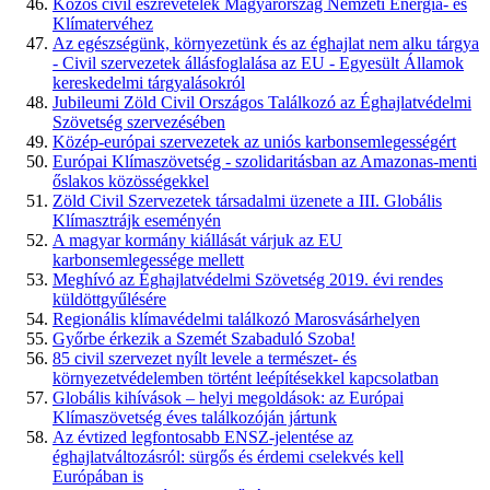
Közös civil észrevételek Magyarország Nemzeti Energia- és
Klímatervéhez
Az egészségünk, környezetünk és az éghajlat nem alku tárgya
- Civil szervezetek állásfoglalása az EU - Egyesült Államok
kereskedelmi tárgyalásokról
Jubileumi Zöld Civil Országos Találkozó az Éghajlatvédelmi
Szövetség szervezésében
Közép-európai szervezetek az uniós karbonsemlegességért
Európai Klímaszövetség - szolidaritásban az Amazonas-menti
őslakos közösségekkel
Zöld Civil Szervezetek társadalmi üzenete a III. Globális
Klímasztrájk eseményén
A magyar kormány kiállását várjuk az EU
karbonsemlegessége mellett
Meghívó az Éghajlatvédelmi Szövetség 2019. évi rendes
küldöttgyűlésére
Regionális klímavédelmi találkozó Marosvásárhelyen
Győrbe érkezik a Szemét Szabaduló Szoba!
85 civil szervezet nyílt levele a természet- és
környezetvédelemben történt leépítésekkel kapcsolatban
Globális kihívások – helyi megoldások: az Európai
Klímaszövetség éves találkozóján jártunk
Az évtized legfontosabb ENSZ-jelentése az
éghajlatváltozásról: sürgős és érdemi cselekvés kell
Európában is