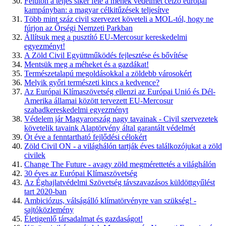
Félúton a teljes siker felé a méhek védelmét célzó európai
kampányban: a magyar célkitűzések teljesítve
Több mint száz civil szervezet követeli a MOL-tól, hogy ne
fúrjon az Őrségi Nemzeti Parkban
Állítsuk meg a pusztító EU-Mercosur kereskedelmi
egyezményt!
A Zöld Civil Együttműködés fejlesztése és bővítése
Mentsük meg a méheket és a gazdákat!
Természetalapú megoldásokkal a zöldebb városokért
Melyik győri természeti kincs a kedvence?
Az Európai Klímaszövetség ellenzi az Európai Unió és Dél-
Amerika államai között tervezett EU-Mercosur
szabadkereskedelmi egyezményt
Védelem jár Magyarország nagy tavainak - Civil szervezetek
követelik tavaink Alaptörvény által garantált védelmét
Öt éve a fenntartható fejlődési célokért
Zöld Civil ON - a világhálón tartják éves találkozójukat a zöld
civilek
Change The Future - avagy zöld megmérettetés a világhálón
30 éves az Európai Klímaszövetség
Az Éghajlatvédelmi Szövetség távszavazásos küldöttgyűlést
tart 2020-ban
Ambiciózus, válságálló klímatörvényre van szükség! -
sajtóközlemény
Életigenlő társadalmat és gazdaságot!