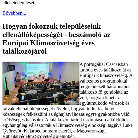
ellehetetlenítését.
Bővebben...
Hogyan fokozzuk településeink
ellenállóképességét - beszámoló az
Európai Klímaszövetség éves
találkozójáról
A portugáliai Cascaisban
tartotta éves találkozóját az
Európai Klímaszövetség. A
változatos programokkal
megrendezett háromnapos
találkozó fő gondolata az
volt, hogyan lehet az
együttműködő városok és
falvak ellenállóképességét növelni, hogyan tudnak a helyi
közösségek felkészülni az éghajlatváltozás egyre gyakoribbá váló
szélsőséges hatásaira. A találkozón tartott tisztújításon a küldöttek
egyhangúlag választották a Klímaszövetség elnökségi tagjává Laki
Györgyöt, Kajárpéc polgármesterét, a Magyarországi
Éghajlatvédelmi Szövetség alelnökét.