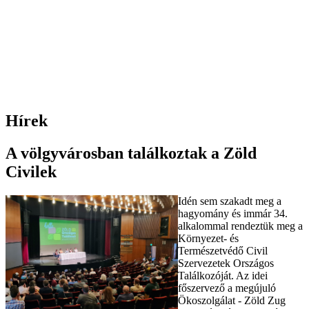
Hírek
A völgyvárosban találkoztak a Zöld
Civilek
Idén sem szakadt meg a
hagyomány és immár 34.
alkalommal rendeztük meg a
Környezet- és
Természetvédő Civil
Szervezetek Országos
Találkozóját. Az idei
főszervező a megújuló
Ökoszolgálat - Zöld Zug