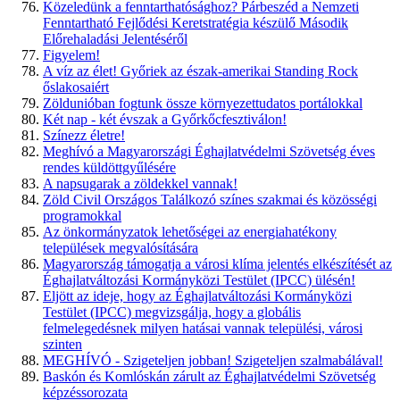
Közeledünk a fenntarthatósághoz? Párbeszéd a Nemzeti
Fenntartható Fejlődési Keretstratégia készülő Második
Előrehaladási Jelentéséről
Figyelem!
A víz az élet! Győriek az észak-amerikai Standing Rock
őslakosaiért
Zöldunióban fogtunk össze környezettudatos portálokkal
Két nap - két évszak a Győrkőcfesztiválon!
Színezz életre!
Meghívó a Magyarországi Éghajlatvédelmi Szövetség éves
rendes küldöttgyűlésére
A napsugarak a zöldekkel vannak!
Zöld Civil Országos Találkozó színes szakmai és közösségi
programokkal
Az önkormányzatok lehetőségei az energiahatékony
települések megvalósítására
Magyarország támogatja a városi klíma jelentés elkészítését az
Éghajlatváltozási Kormányközi Testület (IPCC) ülésén!
Eljött az ideje, hogy az Éghajlatváltozási Kormányközi
Testület (IPCC) megvizsgálja, hogy a globális
felmelegedésnek milyen hatásai vannak települési, városi
szinten
MEGHÍVÓ - Szigeteljen jobban! Szigeteljen szalmabálával!
Baskón és Komlóskán zárult az Éghajlatvédelmi Szövetség
képzéssorozata