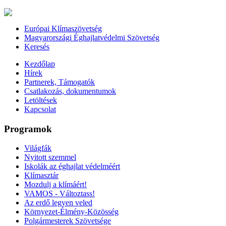
Európai Klímaszövetség
Magyarországi Éghajlatvédelmi Szövetség
Keresés
Kezdőlap
Hírek
Partnerek, Támogatók
Csatlakozás, dokumentumok
Letöltések
Kapcsolat
Programok
Világfák
Nyitott szemmel
Iskolák az éghajlat védelméért
Klímasztár
Mozdulj a klímáért!
VAMOS - Változtass!
Az erdő legyen veled
Környezet-Élmény-Közösség
Polgármesterek Szövetsége