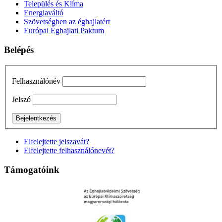
Település és Klíma
Energiaváltó
Szövetségben az éghajlatért
Európai Éghajlati Paktum
Belépés
Felhasználónév
Jelszó
Elfelejtette jelszavát?
Elfelejtette felhasználónevét?
Támogatóink