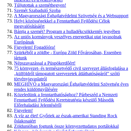
Túljutottak a szeméthegyen!
Szemét Szabaduló Szoba
A Magyarországi Éghajlatvédelmi Szövetség és a Websupport
Helyi közösségekkel a Fenntartható Fejlődési Célok
megvalósításáért
Bántja a szemét? Program a hulladékcsökkentés jegyében
Az uniós kormányok veszélyes energetikai utat javasolnak
Európának
Figyelem! Fogadóóra!
Szürkéből a zöldbe - Európa Zöld Fővárosában, Essenben
jártunk
Népszavazással a Püspökerdőért!
75 környezet- és természetvédő civil szervezet állásfoglalása a
„külföldről támogatott szervezetek átláthatóságáról” szóló
törvényjavaslatról
MEGHÍVÓ a Magyarországi Éghajlatvédelmi Szövetség éves
rendes küldöttgyűlésére
Közeledünk a fenntarthatósághoz? Párbeszéd a Nemzeti
Fenntartható Fejlődési Keretstratégia készülő Második
Előrehaladási Jelentéséről
Figyelem!
A víz az élet! Győriek az észak-amerikai Standing Rock
őslakosaiért
Zöldunióban fogtunk össze környezettudatos portálokkal