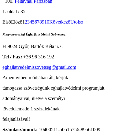
Féltávnál Párizsban
1. oldal / 35
Első
Előző
1
2
3
4
5
6
7
8
9
10
Következő
Utolsó
Magyarországi Éghajlatvédelmi Szövetség
H-9024 Győr, Bartók Béla u.7.
Tel / Fax:
+36 96 316 192
eghajlatvedelmiszovetseg@gmail.com
Amennyiben módjában áll, kérjük
támogassa szövetségünk éghajlatvédelmi programjait
adományaival, illetve a személyi
jövedelemadó 1 százalékának
felajánlásával!
Számlaszámunk:
10400511-50515756-89561009