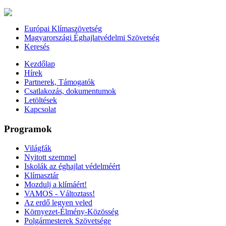
Európai Klímaszövetség
Magyarországi Éghajlatvédelmi Szövetség
Keresés
Kezdőlap
Hírek
Partnerek, Támogatók
Csatlakozás, dokumentumok
Letöltések
Kapcsolat
Programok
Világfák
Nyitott szemmel
Iskolák az éghajlat védelméért
Klímasztár
Mozdulj a klímáért!
VAMOS - Változtass!
Az erdő legyen veled
Környezet-Élmény-Közösség
Polgármesterek Szövetsége