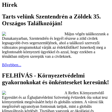
Hírek
Tarts velünk Szentendrén a Zöldek 35.
Országos Találkozóján!
Május végén találkozzunk a
Dunakanyarban, Szentendrén és legyél részese a zöld civilek
legnagyobb éves segerszemléjének, ahol a találkozó szervezői
változatos programokkal várják az érdeklődőket! Ismerkedj meg a
legfontosabb környezeti ügyekkel és azzal, hogy ezekben a
témákban milyen szerepük van a civileknek.
Bővebben...
FELHÍVÁS - Környezetvédelmi
gyakornokokat és önkénteseket keresünk!
A Reflex Környezetvédő
Egyesület és az Éghajlatvédelmi Szövetség évtizedek óta sokat tesz
környezetünk megóvásáért helyi és globális szinten. A városi fák
megőrzését ugyanolyan fontosnak tartjuk, mint a globális
klímaváltozás kérdését. Tisztában vagyunk az ökológiai és