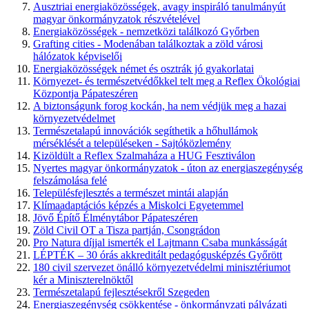
Ausztriai energiaközösségek, avagy inspiráló tanulmányút
magyar önkormányzatok részvételével
Energiaközösségek - nemzetközi találkozó Győrben
Grafting cities - Modenában találkoztak a zöld városi
hálózatok képviselői
Energiaközösségek német és osztrák jó gyakorlatai
Környezet- és természetvédőkkel telt meg a Reflex Ökológiai
Központja Pápateszéren
A biztonságunk forog kockán, ha nem védjük meg a hazai
környezetvédelmet
Természetalapú innovációk segíthetik a hőhullámok
mérséklését a településeken - Sajtóközlemény
Kizöldült a Reflex Szalmaháza a HUG Fesztiválon
Nyertes magyar önkormányzatok - úton az energiaszegénység
felszámolása felé
Településfejlesztés a természet mintái alapján
Klímaadaptációs képzés a Miskolci Egyetemmel
Jövő Építő Élménytábor Pápateszéren
Zöld Civil OT a Tisza partján, Csongrádon
Pro Natura díjjal ismerték el Lajtmann Csaba munkásságát
LÉPTÉK – 30 órás akkreditált pedagógusképzés Győrött
180 civil szervezet önálló környezetvédelmi minisztériumot
kér a Miniszterelnöktől
Természetalapú fejlesztésekről Szegeden
Energiaszegénység csökkentése - önkormányzati pályázati