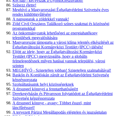
Két nap - két évszak a Győrkőcfesztiválon!
Színezz életre!
Meghívó a Magyarországi Éghajlatvédelmi Szövetség éves
rendes küldöttgyűlésére
A napsugarak a zöldekkel vannak!
Zöld Civil Országos Találkozó színes szakmai és közösségi
programokkal
Az önkormányzatok lehetőségei az energiahatékony
települések megvalósítására
Magyarország támogatja a városi klíma jelentés elkészítését az
Éghajlatváltozási Kormányközi Testület (IPCC) ülésén!
Eljött az ideje, hogy az Éghajlatváltozási Kormányközi
Testület (IPCC) megvizsgálja, hogy a globális
felmelegedésnek milyen hatásai vannak települési, városi
szinten
MEGHÍVÓ - Szigeteljen jobban! Szigeteljen szalmabálával!
Baskón és Komlóskán zárult az Éghajlatvédelmi Szövetség
képzéssorozata
Szolgáltatásaink helyi közösségeknek
A dzsungel könnyei a fenntarthatóságért
Derekegyházán és Pitvaroson folytatódott az Éghajlatvédelmi
Szövetség képzéssorozata
A dzsungel könnye - avagy: Többet ésszel, mint
láncfűrésszel!
A tervezett Párizsi Megállapodás elégtelen és igazságtalan