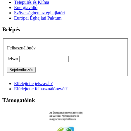
Település és Klíma
Energiaváltó
Szövetségben az éghajlatért
Európai Éghajlati Paktum
Belépés
Felhasználónév
Jelszó
Elfelejtette jelszavát?
Elfelejtette felhasználónevét?
Támogatóink