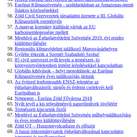
Európai Klímaszövetség - szolidaritásban az Amazonas-menti
őslakos közösségekkel
Zöld Civil Szervezetek társadalmi üzenete a III. Globális
Klímasztrájk eseményén
A magyar kormány kiállását várjuk az EU
karbonsemlegessége mellett
Meghívó az Éghajlatvédelmi Szövetség 2019. évi rendes
küldöttgyűlésére
Regionális klímavédelmi találkozó Marosvásárhelyen
Győrbe érkezik a Szemét Szabaduló Szoba!
85 civil szervezet nyílt levele a természet- és
környezetvédelemben történt leépítésekkel kapcsolatban
Globális kihívások – helyi megoldások: az Európai
Klímaszövetség éves találkozóján jártunk
Az évtized legfontosabb ENSZ-jelentése az
éghajlatváltozásról: sürgős és érdemi cselekvés kell
Európában is
Nijmegen - Európa Zöld Fővárosa 2018
Nyílt levél a kis teljesítményű naperőművek jövőjéért
Természeti kincseink őrzői
Meghívó az Éghajlatvédelmi Szövetség műhelytalálkozójára
és éves rendes küldöttgyűlésére
Zöld OT – Huszonnyolcadszor és először
A hazai önkormányzatok éghajlatváltozással kapcsolatos
ismeretei és tevékenységei