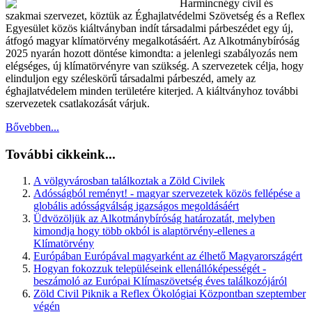
Harmincnégy civil és
szakmai szervezet, köztük az Éghajlatvédelmi Szövetség és a Reflex
Egyesület közös kiáltványban indít társadalmi párbeszédet egy új,
átfogó magyar klímatörvény megalkotásáért. Az Alkotmánybíróság
2025 nyarán hozott döntése kimondta: a jelenlegi szabályozás nem
elégséges, új klímatörvényre van szükség. A szervezetek célja, hogy
elinduljon egy széleskörű társadalmi párbeszéd, amely az
éghajlatvédelem minden területére kiterjed. A kiáltványhoz további
szervezetek csatlakozását várjuk.
Bővebben...
További cikkeink...
A völgyvárosban találkoztak a Zöld Civilek
Adósságból reményt! - magyar szervezetek közös fellépése a
globális adósságválság igazságos megoldásáért
Üdvözöljük az Alkotmánybíróság határozatát, melyben
kimondja hogy több okból is alaptörvény-ellenes a
Klímatörvény
Európában Európával magyarként az élhető Magyarországért
Hogyan fokozzuk településeink ellenállóképességét -
beszámoló az Európai Klímaszövetség éves találkozójáról
Zöld Civil Piknik a Reflex Ökológiai Központban szeptember
végén