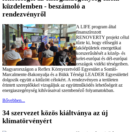
küzdelemben - beszámoló a
rendezvényről
A LIFE program által
finanszírozott
RENOVERTY projekt célul
tűzte ki, hogy elősegíti a
lakóépületek energetikai
korszerűsítését a közép- és
kelet-európai és dél-európai
országok vidéki térségeiben.
Magyarországon a Reflex Környezetvédő Egyesület a Somló-
Marcalmente-Bakonyalja és a Bükk Térségi LEADER Egyesülettel
dolgozik együtt a kitűzött célokért. A rendezvényen a területen
érintett szereplőkkel vizsgáljuk az együttműködés lehetőségeit az
energiaszegénység kihívásaival szembenéző folyamatokban.
Bővebben...
34 szervezet közös kiáltványa az új
klímatörvényért