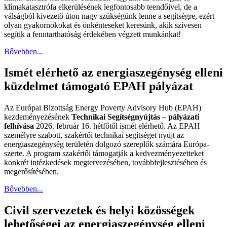
klímakatasztrófa elkerülésének legfontosabb teendőivel, de a
válságból kivezető úton nagy szükségünk lenne a segítségre, ezért
olyan gyakornokokat és önkénteseket keresünk, akik szívesen
segítik a fenntarthatóság érdekében végzett munkánkat!
Bővebben...
Ismét elérhető az energiaszegénység elleni
küzdelmet támogató EPAH pályázat
Az Európai Bizottság Energy Poverty Advisory Hub (EPAH)
kezdeményezésének
Technikai Segítségnyújtás – pályázati
felhívása
2026. február 16. hétfőtől ismét elérhető. Az EPAH
személyre szabott, szakértői technikai segítséget nyújt az
energiaszegénység területén dolgozó szereplők számára Európa-
szerte. A program szakértői támogatják a kedvezményezetteket
konkrét intézkedések megtervezésében, továbbfejlesztésében és
megerősítésében.
Bővebben...
Civil szervezetek és helyi közösségek
lehetőségei az energiaszegénység elleni