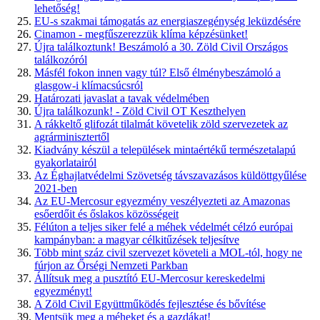
lehetőség!
EU-s szakmai támogatás az energiaszegénység leküzdésére
Cinamon - megfűszerezzük klíma képzésünket!
Újra találkoztunk! Beszámoló a 30. Zöld Civil Országos
találkozóról
Másfél fokon innen vagy túl? Első élménybeszámoló a
glasgow-i klímacsúcsról
Határozati javaslat a tavak védelmében
Újra találkozunk! - Zöld Civil OT Keszthelyen
A rákkeltő glifozát tilalmát követelik zöld szervezetek az
agrárminisztertől
Kiadvány készül a települések mintaértékű természetalapú
gyakorlatairól
Az Éghajlatvédelmi Szövetség távszavazásos küldöttgyűlése
2021-ben
Az EU-Mercosur egyezmény veszélyezteti az Amazonas
esőerdőit és őslakos közösségeit
Félúton a teljes siker felé a méhek védelmét célzó európai
kampányban: a magyar célkitűzések teljesítve
Több mint száz civil szervezet követeli a MOL-tól, hogy ne
fúrjon az Őrségi Nemzeti Parkban
Állítsuk meg a pusztító EU-Mercosur kereskedelmi
egyezményt!
A Zöld Civil Együttműködés fejlesztése és bővítése
Mentsük meg a méheket és a gazdákat!