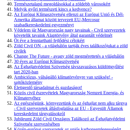
Természetalapú megoldásokkal a zöldebb városokért
Melyik győri természeti kincs a kedvence?
Az Európai Klímaszövetség ellenzi az Európai Unió és Dél-
Amerika államai között tervezett EU-Mercosur
szabadkereskedelmi egyezményt
Védelem jár Magyarország nagy tavainak - Civil szervezetek
követelik tavaink Alaptörvény által garantált védelmét
Öt éve a fenntartható fejlődési célokért
Zöld Civil ON - a világhálón tartják éves találkozójukat a zöld
civilek
Change The Future - avagy zöld megmérettetés a világhálón
30 éves az Európai Klímaszövetség
Az Éghajlatvédelmi Szövetség távszavazásos küldöttgyűlést
tart 2020-ban
Ambiciózus, válságálló klímatörvényre van szükség! -
sajtóközlemény
Életigenlő társadalmat és gazdaságot!
Közös civil észrevételek Magyarország Nemzeti Energia- és
Klímatervéhez
Az egészségünk, környezetünk és az éghajlat nem alku tárgya
- Civil szervezetek állásfoglalása az EU - Egyesült Államok
kereskedelmi tárgyalásokról
Jubileumi Zöld Civil Országos Találkozó az Éghajlatvédelmi
Szövetség szervezésében
Közép-európai szervezetek az uniós karbonsemlegességért