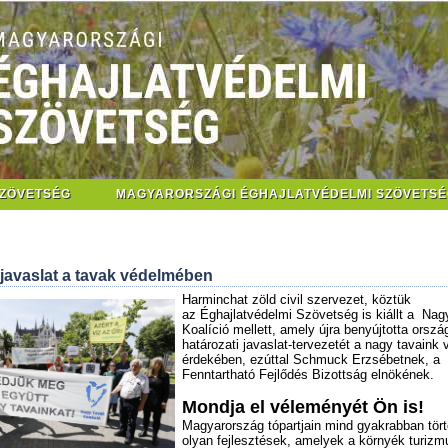
SZÖVETSÉG
MAGYARORSZÁGI ÉGHAJLATVÉDELMI SZÖVETSÉ
 javaslat a tavak védelmében
Harminchat zöld civil szervezet, köztük
az
Éghajlatvédelmi Szövetség
is kiállt a Na
Koalíció mellett, amely újra benyújtotta orszá
határozati javaslat-tervezetét a nagy tavaink
érdekében, ezúttal Schmuck Erzsébetnek, a
Fenntartható Fejlődés Bizottság elnökének.
Mondja el véleményét Ön is!
Magyarország tópartjain mind gyakrabban tör
olyan fejlesztések, amelyek a környék turizm