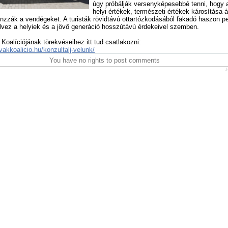
úgy próbálják versenyképesebbé tenni, hogy 
helyi értékek, természeti értékek károsítása á
zzák a vendégeket. A turisták rövidtávú ottartózkodásából fakadó haszon p
lvez a helyiek és a jövő generáció hosszútávú érdekeivel szemben.
Koalíciójának törekvéseihez itt tud csatlakozni:
vakkoalicio.hu/konzultalj-velunk/
You have no rights to post comments