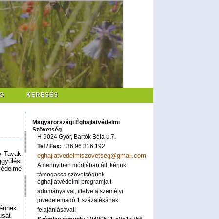
G
KERESÉS
Magyarországi Éghajlatvédelmi
Szövetség
H-9024 Győr, Bartók Béla u.7.
Tel / Fax:
+36 96 316 192
gy Tavak
eghajlatvedelmiszovetseg@gmail.com
ggyűlési
Amennyiben módjában áll, kérjük
 védelme
támogassa szövetségünk
éghajlatvédelmi programjait
adományaival, illetve a személyi
jövedelemadó 1 százalékának
ténnek
felajánlásával!
usát