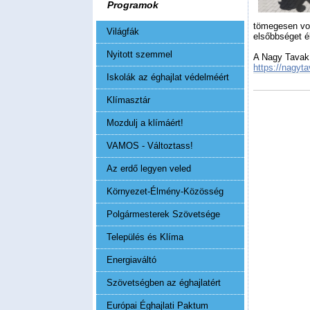
Programok
tömegesen von
Világfák
elsőbbséget é
Nyitott szemmel
A Nagy Tavak 
https://nagyta
Iskolák az éghajlat védelméért
Klímasztár
Mozdulj a klímáért!
VAMOS - Változtass!
Az erdő legyen veled
Környezet-Élmény-Közösség
Polgármesterek Szövetsége
Település és Klíma
Energiaváltó
Szövetségben az éghajlatért
Európai Éghajlati Paktum