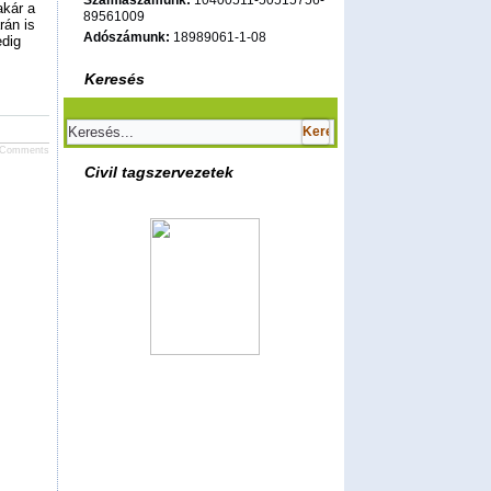
Számlaszámunk:
10400511-50515756-
akár a
89561009
rán is
Adószámunk:
18989061-1-08
edig
Keresés
JComments
Civil tagszervezetek