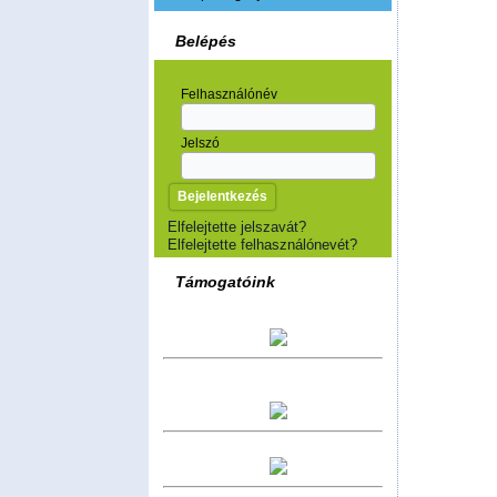
Belépés
Felhasználónév
Jelszó
Elfelejtette jelszavát?
Elfelejtette felhasználónevét?
Támogatóink