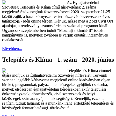
Az Éghajlatvédelmi
Szövetség Település és Klíma című hírlevelének 2. száma
megjelent! Szövetségünk főszervezésével 2020. szeptember 21-25.
között zajlik a hazai környezet- és természetvédő szervezetek éves
találkozója - idén online térben. Kérjük, nézze meg a Zöld Civil ON
ajánlóját, a rendezvény számos érdekes szakmai programot kínál!
Ugyancsak szeptemberben indult "Mozdulj a klímáért!" iskolai
kampányunk is, melyhez továbbra is várjuk oktatási intézmények
csatlakozását.
Bővebben...
Település és Klíma - 1. szám - 2020. június
Település és Klíma címmel
útjára indítjuk az Éghajlatvédelmi Szövetség hírlevelét! Terveink
szerint a legalább kéthavonta megjelenő online kiadványban olyan
híreket, programokat, pályázati lehetőségeket gyűjtünk csokorba,
melyek elsősorban éghajlatvédelmi kérdésekben aktív települési
önkormányzatok, döntéshozók, civil szervezetek és helyi
közösségek számára nyújthatnak segítséget. Reméljük, ezzel is
segíteni tudjuk tagjaink és a munkánk iránt érdeklődő települések és
közösségek fenntarthatósági törekvéseit!