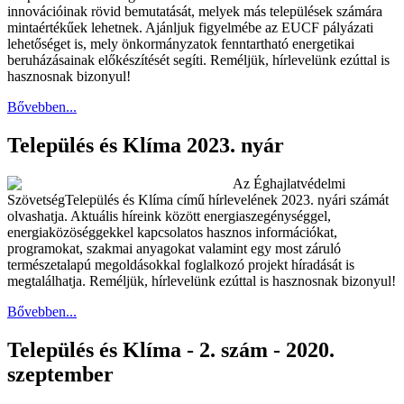
innovációinak rövid bemutatását, melyek más települések számára
mintaértékűek lehetnek. Ajánljuk figyelmébe az EUCF pályázati
lehetőséget is, mely önkormányzatok fenntartható energetikai
beruházásainak előkészítését segíti. Reméljük, hírlevelünk ezúttal is
hasznosnak bizonyul!
Bővebben...
Település és Klíma 2023. nyár
Az Éghajlatvédelmi
Szövetség
Település és Klíma című hírlevelének 2023. nyári számát
olvashatja. Aktuális híreink között energiaszegénységgel,
energiaközöséggekkel kapcsolatos hasznos információkat,
programokat, szakmai anyagokat valamint egy most záruló
természetalapú megoldásokkal foglalkozó projekt híradását is
megtalálhatja. Reméljük, hírlevelünk ezúttal is hasznosnak bizonyul!
Bővebben...
Település és Klíma - 2. szám - 2020.
szeptember