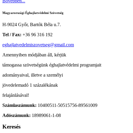
Bővebben...
Magyarországi Éghajlatvédelmi Szövetség
H-9024 Győr, Bartók Béla u.7.
Tel / Fax:
+36 96 316 192
eghajlatvedelmiszovetseg@gmail.com
Amennyiben módjában áll, kérjük
támogassa szövetségünk éghajlatvédelmi programjait
adományaival, illetve a személyi
jövedelemadó 1 százalékának
felajánlásával!
Számlaszámunk:
10400511-50515756-89561009
Adószámunk:
18989061-1-08
Keresés