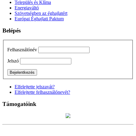
Település és Klíma
Energiaváltó
Szövetségben az éghajlatért
Európai Éghajlati Paktum
Belépés
Felhasználónév
Jelszó
Elfelejtette jelszavát?
Elfelejtette felhasználónevét?
Támogatóink