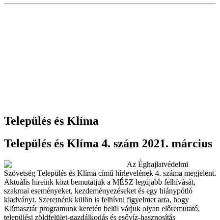
Település és Klíma
Település és Klíma 4. szám 2021. március
Az Éghajlatvédelmi
Szövetség Település és Klíma című hírlevelének 4. száma megjelent.
Aktuális híreink közt bemutatjuk a MÉSZ legújabb felhívását,
szakmai eseményeket, kezdeményezéseket és egy hiánypótló
kiadványt. Szeretnénk külön is felhívni figyelmet arra, hogy
Klímasztár programunk keretén belül várjuk olyan előremutató,
települési zöldfelület-gazdálkodás és esővíz-hasznosítás