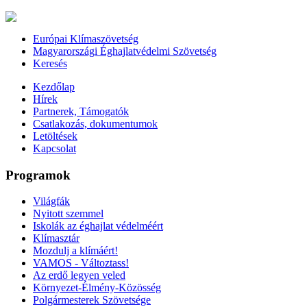
Európai Klímaszövetség
Magyarországi Éghajlatvédelmi Szövetség
Keresés
Kezdőlap
Hírek
Partnerek, Támogatók
Csatlakozás, dokumentumok
Letöltések
Kapcsolat
Programok
Világfák
Nyitott szemmel
Iskolák az éghajlat védelméért
Klímasztár
Mozdulj a klímáért!
VAMOS - Változtass!
Az erdő legyen veled
Környezet-Élmény-Közösség
Polgármesterek Szövetsége