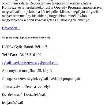
önkormányzata és Répceszemere település önkormányzata a
Környezet és Energiahatékonysági Operatív Program támogatásával
megvalósuló projektben a két település klímastratégiáján dolgozik,
melyet szeretne úgy kialakítani, hogy abban minél inkább
megjelenjenek a helyi közösségek és a lakosság véleménye.
Bővebben...
Magyarországi Éghajlatvédelmi Szövetség
H-9024 Győr, Bartók Béla u.7.
Tel / Fax:
+36 96 316 192
eghajlatvedelmiszovetseg@gmail.com
Amennyiben módjában áll, kérjük
támogassa szövetségünk éghajlatvédelmi programjait
adományaival, illetve a személyi
jövedelemadó 1 százalékának
felajánlásával!