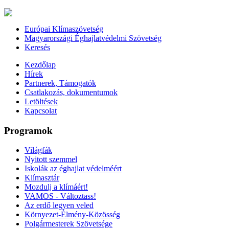
Európai Klímaszövetség
Magyarországi Éghajlatvédelmi Szövetség
Keresés
Kezdőlap
Hírek
Partnerek, Támogatók
Csatlakozás, dokumentumok
Letöltések
Kapcsolat
Programok
Világfák
Nyitott szemmel
Iskolák az éghajlat védelméért
Klímasztár
Mozdulj a klímáért!
VAMOS - Változtass!
Az erdő legyen veled
Környezet-Élmény-Közösség
Polgármesterek Szövetsége