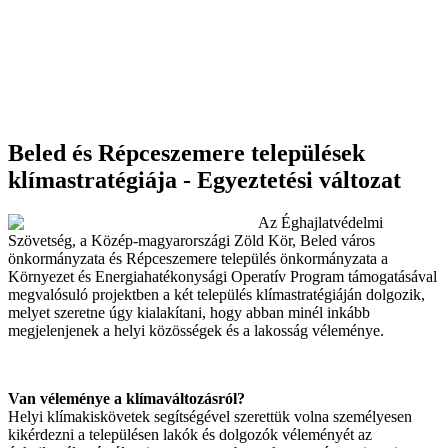
Beled és Répceszemere települések
klímastratégiája - Egyeztetési változat
Az Éghajlatvédelmi
Szövetség, a
Közép-magyarországi Zöld Kör
, Beled város
önkormányzata és Répceszemere település önkormányzata a
Környezet és Energiahatékonysági Operatív Program támogatásával
megvalósuló projektben a két település klímastratégiáján dolgozik,
melyet szeretne úgy kialakítani, hogy abban minél inkább
megjelenjenek a helyi közösségek és a lakosság véleménye.
Van véleménye a klímaváltozásról?
Helyi klímakiskövetek segítségével szerettük volna személyesen
kikérdezni a településen lakók és dolgozók véleményét az