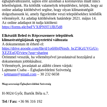
éghajlatváltozásról, sajnos erre azonban a koronavírus miatt nincs
lehetőségünk. Ha kötődik valamelyik településhez, kérjük, hogy az
online adatlap kitöltésével segítse, hogy olyan klímastratégiát
dolgozhassunk ki, amely figyelembe veszi településekhez kötődők
véleményét. Az adatlap kitöltésének határideje 2021. május 14.
Az online adatlapot itt tudja kitölteni:
https://forms.gle/bgFVXfPN9T1JBJ5d8
Elkészült Beled és Répceszemere települések
klímastratégiájának egyeztetési változata
A dokumentum itt érhető el:
https://drive.google.com/file/d/1o6HhjINnsfs_bcZ5KzUVGrUr-
XEZEqQD/view?usp=sharing
Örömmel vesszük, ha véleményével javaslataival hozzájárul a
dokumentum jobbításához.
Véleményét, javaslatait az alábbi címen várjuk:
Lajtmann Csaba – Éghajlatvédelmi Szövetség
-
lajtmann@gmail.com
– 30 232 6658
Magyarországi Éghajlatvédelmi Szövetség
H-9024 Győr, Bartók Béla u.7.
Tel / Fax:
+36 96 316 192