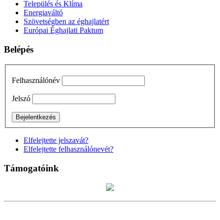
Település és Klíma
Energiaváltó
Szövetségben az éghajlatért
Európai Éghajlati Paktum
Belépés
Felhasználónév
Jelszó
Elfelejtette jelszavát?
Elfelejtette felhasználónevét?
Támogatóink