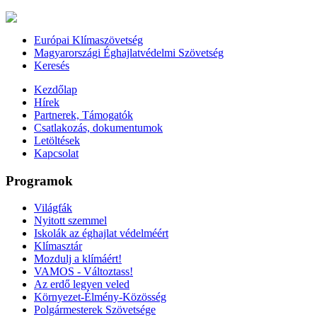
Európai Klímaszövetség
Magyarországi Éghajlatvédelmi Szövetség
Keresés
Kezdőlap
Hírek
Partnerek, Támogatók
Csatlakozás, dokumentumok
Letöltések
Kapcsolat
Programok
Világfák
Nyitott szemmel
Iskolák az éghajlat védelméért
Klímasztár
Mozdulj a klímáért!
VAMOS - Változtass!
Az erdő legyen veled
Környezet-Élmény-Közösség
Polgármesterek Szövetsége