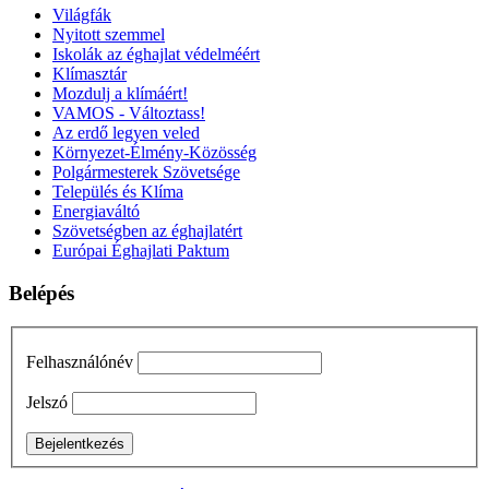
Világfák
Nyitott szemmel
Iskolák az éghajlat védelméért
Klímasztár
Mozdulj a klímáért!
VAMOS - Változtass!
Az erdő legyen veled
Környezet-Élmény-Közösség
Polgármesterek Szövetsége
Település és Klíma
Energiaváltó
Szövetségben az éghajlatért
Európai Éghajlati Paktum
Belépés
Felhasználónév
Jelszó