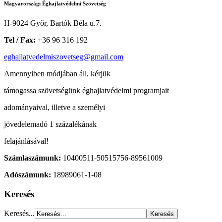
Magyarországi Éghajlatvédelmi Szövetség
H-9024 Győr, Bartók Béla u.7.
Tel / Fax:
+36 96 316 192
eghajlatvedelmiszovetseg@gmail.com
Amennyiben módjában áll, kérjük
támogassa szövetségünk éghajlatvédelmi programjait
adományaival, illetve a személyi
jövedelemadó 1 százalékának
felajánlásával!
Számlaszámunk:
10400511-50515756-89561009
Adószámunk:
18989061-1-08
Keresés
Keresés...