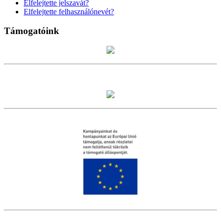
Elfelejtette jelszavát?
Elfelejtette felhasználónevét?
Támogatóink