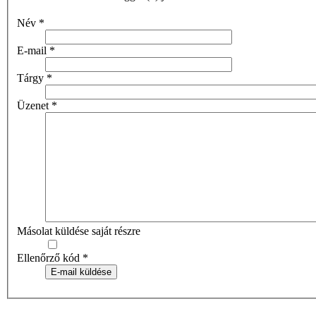
Név
*
E-mail
*
Tárgy
*
Üzenet
*
Másolat küldése saját részre
Ellenőrző kód
*
E-mail küldése