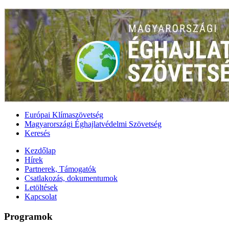
Európai Klímaszövetség
Magyarországi Éghajlatvédelmi Szövetség
Keresés
Kezdőlap
Hírek
Partnerek, Támogatók
Csatlakozás, dokumentumok
Letöltések
Kapcsolat
Programok