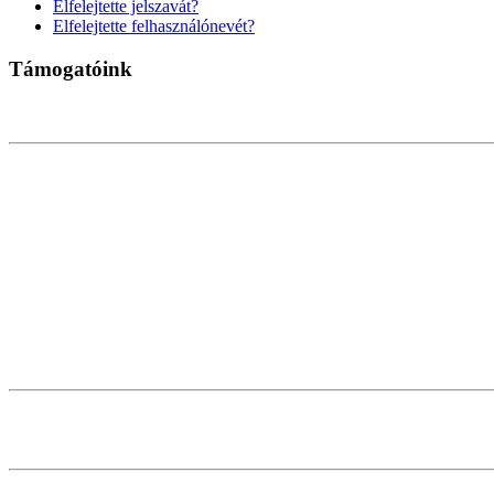
Elfelejtette jelszavát?
Elfelejtette felhasználónevét?
Támogatóink