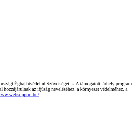
szági Éghajlatvédelmi Szövetséget is. A támogatott tárhely program
kal hozzájárulnak az ifjúság neveléséhez, a környezet védelméhez, a
/www.websupport.hu/