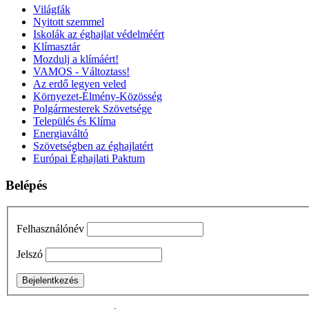
Világfák
Nyitott szemmel
Iskolák az éghajlat védelméért
Klímasztár
Mozdulj a klímáért!
VAMOS - Változtass!
Az erdő legyen veled
Környezet-Élmény-Közösség
Polgármesterek Szövetsége
Település és Klíma
Energiaváltó
Szövetségben az éghajlatért
Európai Éghajlati Paktum
Belépés
Felhasználónév
Jelszó