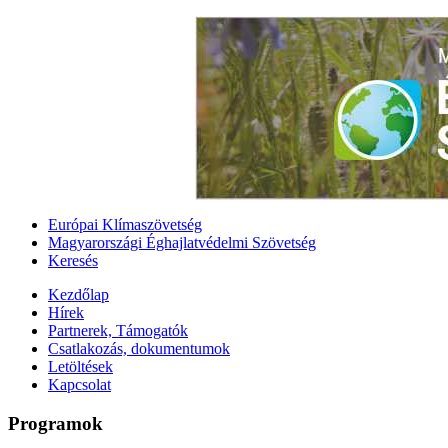
Európai Klímaszövetség
Magyarországi Éghajlatvédelmi Szövetség
Keresés
Kezdőlap
Hírek
Partnerek, Támogatók
Csatlakozás, dokumentumok
Letöltések
Kapcsolat
Programok