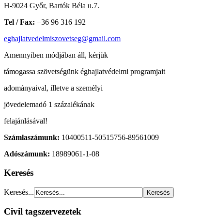
H-9024 Győr, Bartók Béla u.7.
Tel / Fax:
+36 96 316 192
eghajlatvedelmiszovetseg@gmail.com
Amennyiben módjában áll, kérjük
támogassa szövetségünk éghajlatvédelmi programjait
adományaival, illetve a személyi
jövedelemadó 1 százalékának
felajánlásával!
Számlaszámunk:
10400511-50515756-89561009
Adószámunk:
18989061-1-08
Keresés
Keresés...
Civil tagszervezetek