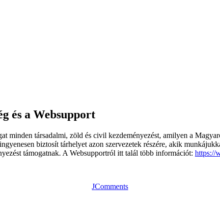
ég és a Websupport
 minden társadalmi, zöld és civil kezdeményezést, amilyen a Magyaror
 ingyenesen biztosít tárhelyet azon szervezetek részére, akik munkájuk
yezést támogatnak. A Websupportról itt talál több információt:
https:/
JComments