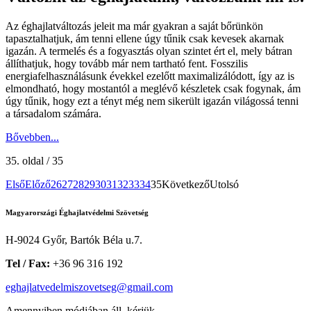
Az éghajlatváltozás jeleit ma már gyakran a saját bőrünkön
tapasztalhatjuk, ám tenni ellene úgy tűnik csak kevesek akarnak
igazán. A termelés és a fogyasztás olyan szintet ért el, mely bátran
állíthatjuk, hogy tovább már nem tartható fent. Fosszilis
energiafelhasználásunk évekkel ezelőtt maximalizálódott, így az is
elmondható, hogy mostantól a meglévő készletek csak fogynak, ám
úgy tűnik, hogy ezt a tényt még nem sikerült igazán világossá tenni
a társadalom számára.
Bővebben...
35. oldal / 35
Első
Előző
26
27
28
29
30
31
32
33
34
35
Következő
Utolsó
Magyarországi Éghajlatvédelmi Szövetség
H-9024 Győr, Bartók Béla u.7.
Tel / Fax:
+36 96 316 192
eghajlatvedelmiszovetseg@gmail.com
Amennyiben módjában áll, kérjük