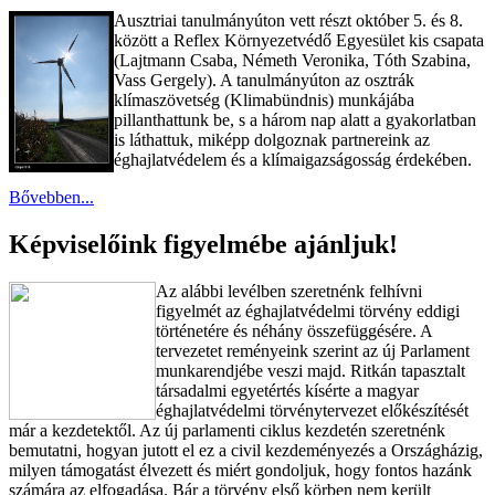
Ausztriai tanulmányúton vett részt október 5. és 8.
között a Reflex Környezetvédő Egyesület kis csapata
(Lajtmann Csaba, Németh Veronika, Tóth Szabina,
Vass Gergely). A tanulmányúton az osztrák
klímaszövetség (Klimabündnis) munkájába
pillanthattunk be, s a három nap alatt a gyakorlatban
is láthattuk, miképp dolgoznak partnereink az
éghajlatvédelem és a klímaigazságosság érdekében.
Bővebben...
Képviselőink figyelmébe ajánljuk!
Az alábbi levélben szeretnénk felhívni
figyelmét az éghajlatvédelmi törvény eddigi
történetére és néhány összefüggésére. A
tervezetet reményeink szerint az új Parlament
munkarendjébe veszi majd. Ritkán tapasztalt
társadalmi egyetértés kísérte a magyar
éghajlatvédelmi törvénytervezet előkészítését
már a kezdetektől. Az új parlamenti ciklus kezdetén szeretnénk
bemutatni, hogyan jutott el ez a civil kezdeményezés a Országházig,
milyen támogatást élvezett és miért gondoljuk, hogy fontos hazánk
számára az elfogadása. Bár a törvény első körben nem került