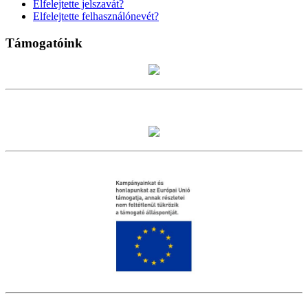
Elfelejtette jelszavát?
Elfelejtette felhasználónevét?
Támogatóink