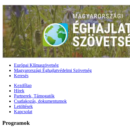
Európai Klímaszövetség
Magyarországi Éghajlatvédelmi Szövetség
Keresés
Kezdőlap
Hírek
Partnerek, Támogatók
Csatlakozás, dokumentumok
Letöltések
Kapcsolat
Programok