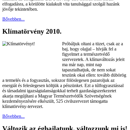
elfogadásra, a körülötte kialakult vita tanulsággal szolgál hazánk
jövője tekintetében.
Bővebben...
Klímatörvény 2010.
Próbáljuk oltani a tüzet, csak az a
baj, hogy olajjal – hívják fel a
figyelmet a természetvédő
szervezetek. A klímaváltozás jeleit
ma már nap, mint nap
tapasztalhatjuk, de nem sokat
teszünk okai ellen: tovább dübörög
a termelés és a fogyasztás, sokszor fölöslegesen pazaroljuk az
energiát és feleslegesen költjük a pénzünket. Ezt a túlfogyasztással
és társadalmi igazságtalanságokkal terhelt gazdaságszerkezetet
akarja megújítani a Magyar Természetvédők Szövetségének
kezdeményezésére elkészült, 525 civilszervezet támogatta
klímatörvény-tervezet.
Bővebben...
Változik az éghajlatunk, változzunk mi is!