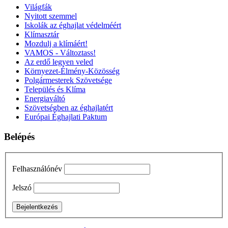
Világfák
Nyitott szemmel
Iskolák az éghajlat védelméért
Klímasztár
Mozdulj a klímáért!
VAMOS - Változtass!
Az erdő legyen veled
Környezet-Élmény-Közösség
Polgármesterek Szövetsége
Település és Klíma
Energiaváltó
Szövetségben az éghajlatért
Európai Éghajlati Paktum
Belépés
Felhasználónév
Jelszó