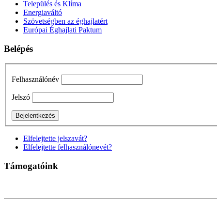
Település és Klíma
Energiaváltó
Szövetségben az éghajlatért
Európai Éghajlati Paktum
Belépés
Felhasználónév
Jelszó
Elfelejtette jelszavát?
Elfelejtette felhasználónevét?
Támogatóink