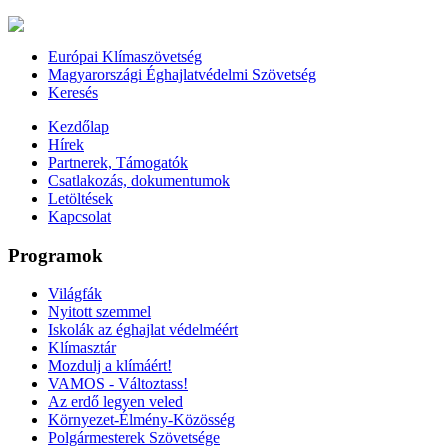
Európai Klímaszövetség
Magyarországi Éghajlatvédelmi Szövetség
Keresés
Kezdőlap
Hírek
Partnerek, Támogatók
Csatlakozás, dokumentumok
Letöltések
Kapcsolat
Programok
Világfák
Nyitott szemmel
Iskolák az éghajlat védelméért
Klímasztár
Mozdulj a klímáért!
VAMOS - Változtass!
Az erdő legyen veled
Környezet-Élmény-Közösség
Polgármesterek Szövetsége