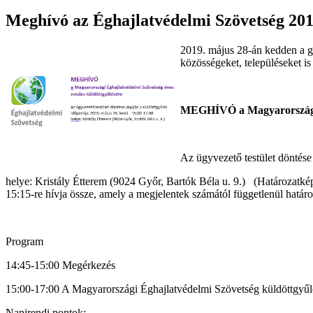
Meghívó az Éghajlatvédelmi Szövetség 2019
2019. május 28-án kedden a gy
közösségeket, településeket is 
MEGHÍVÓ a Magyarországi É
Az ügyvezető testület döntése
helye: Kristály Étterem (9024 Győr, Bartók Béla u. 9.) (Határozatkép
15:15‐re hívja össze, amely a megjelentek számától függetlenül határ
Program
14:45‐15:00 Megérkezés
15:00‐17:00 A Magyarországi Éghajlatvédelmi Szövetség küldöttgyű
Napirendi pontok: