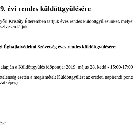
. évi rendes küldöttgyűlésére
őri Kristály Étteremben tartjuk éves rendes küldöttgyűlésünket, melye
szívesen látjuk.
ghajlatvédelmi Szövetség éves rendes küldöttgyűlésére:
 alapján a Küldöttgyűlés időpontja: 2019. május 28. kedd ‐ 15:00‐17:00
telenség esetén a megismételt Küldöttgyűlést az eredeti napirendi pont
ozatképes)
lése