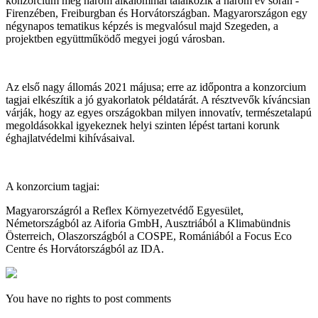
konzorcium még három alkalommal találkozik a három év során -
Firenzében, Freiburgban és Horvátországban. Magyarországon egy
négynapos tematikus képzés is megvalósul majd Szegeden, a
projektben együttműködő megyei jogú városban.
Az első nagy állomás 2021 májusa; erre az időpontra a konzorcium
tagjai elkészítik a jó gyakorlatok példatárát. A résztvevők kíváncsian
várják, hogy az egyes országokban milyen innovatív, természetalapú
megoldásokkal igyekeznek helyi szinten lépést tartani korunk
éghajlatvédelmi kihívásaival.
A konzorcium tagjai:
Magyarországról a Reflex Környezetvédő Egyesület,
Németországból az Aiforia GmbH, Ausztriából a Klimabündnis
Österreich, Olaszországból a COSPE, Romániából a Focus Eco
Centre és Horvátországból az IDA.
You have no rights to post comments