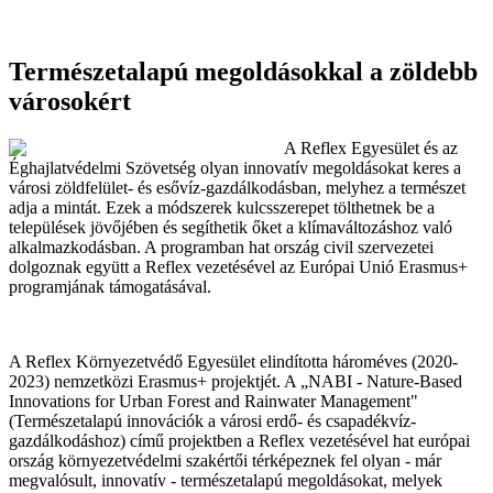
Természetalapú megoldásokkal a zöldebb
városokért
A Reflex Egyesület és az
Éghajlatvédelmi Szövetség olyan innovatív megoldásokat keres a
városi zöldfelület- és esővíz-gazdálkodásban, melyhez a természet
adja a mintát. Ezek a módszerek kulcsszerepet tölthetnek be a
települések jövőjében és segíthetik őket a klímaváltozáshoz való
alkalmazkodásban. A programban hat ország civil szervezetei
dolgoznak együtt a Reflex vezetésével az Európai Unió Erasmus+
programjának támogatásával.
A Reflex Környezetvédő Egyesület elindította hároméves (2020-
2023) nemzetközi Erasmus+ projektjét. A „NABI - Nature-Based
Innovations for Urban Forest and Rainwater Management"
(Természetalapú innovációk a városi erdő- és csapadékvíz-
gazdálkodáshoz) című projektben a Reflex vezetésével hat európai
ország környezetvédelmi szakértői térképeznek fel olyan - már
megvalósult, innovatív - természetalapú megoldásokat, melyek