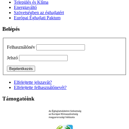
Település és Klíma
Energiaváltó
Szövetségben az éghajlatért
Európai Éghajlati Paktum
Belépés
Felhasználónév
Jelszó
Elfelejtette jelszavát?
Elfelejtette felhasználónevét?
Támogatóink