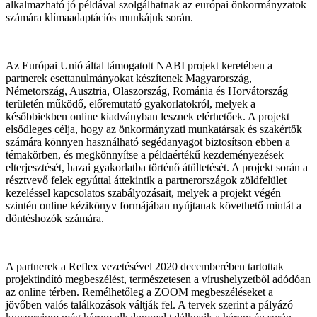
alkalmazható jó példával szolgálhatnak az európai önkormányzatok
számára klímaadaptációs munkájuk során.
Az Európai Unió által támogatott NABI projekt keretében a
partnerek esettanulmányokat készítenek Magyarország,
Németország, Ausztria, Olaszország, Románia és Horvátország
területén működő, előremutató gyakorlatokról, melyek a
későbbiekben online kiadványban lesznek elérhetőek. A projekt
elsődleges célja, hogy az önkormányzati munkatársak és szakértők
számára könnyen használható segédanyagot biztosítson ebben a
témakörben, és megkönnyítse a példaértékű kezdeményezések
elterjesztését, hazai gyakorlatba történő átültetését. A projekt során a
résztvevő felek egyúttal áttekintik a partnerországok zöldfelület
kezeléssel kapcsolatos szabályozásait, melyek a projekt végén
szintén online kézikönyv formájában nyújtanak követhető mintát a
döntéshozók számára.
A partnerek a Reflex vezetésével 2020 decemberében tartottak
projektindító megbeszélést, természetesen a vírushelyzetből adódóan
az online térben. Remélhetőleg a ZOOM megbeszéléseket a
jövőben valós találkozások váltják fel. A tervek szerint a pályázó