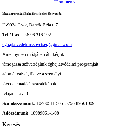
JComments
Magyarországi Éghajlatvédelmi Szövetség
H-9024 Győr, Bartók Béla u.7.
Tel / Fax:
+36 96 316 192
eghajlatvedelmiszovetseg@gmail.com
Amennyiben módjában áll, kérjük
támogassa szövetségünk éghajlatvédelmi programjait
adományaival, illetve a személyi
jövedelemadó 1 százalékának
felajánlásával!
Számlaszámunk:
10400511-50515756-89561009
Adószámunk:
18989061-1-08
Keresés