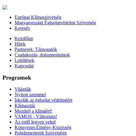
Európai Klímaszövetség
Magyarországi Éghajlatvédelmi Szövetség
Keresés
Kezdőlap
Hírek
Partnerek, Támogatók
Csatlakozás, dokumentumok
Letöltések
Kapcsolat
Programok
Világfák
Nyitott szemmel
Iskolák az éghajlat védelméért
Klímasztár
Mozdulj a klímáért!
VAMOS - Változtass!
Az erdő legyen veled
Környezet-Élmény-Közösség
Polgármesterek Szövetsége