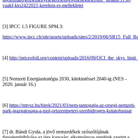
vaakf-kto2422021-kerelem-es-mellekletei
[3] IPCC 1.5 FIGURE SPM.3:
https://www.ipcc.ch/site/assets/uploads/sites/2/2019/06/SR15_Full
[4]
http://priceofoil.org/content/uploads/2016/09/OCI_the_skys_li
[5] Nemzeti Energiastratégia 2030, kitekintéssel 2040-ig (NES -
2020. január 16.)
[6]
https://mtvsz.hu/hirek/2021/03/nem-tamogatja-az-orsegi-nemzeti-
park-igazgatosaga-a-mol-oriszentpeteri-szenhidrogen-kutatofurasat
[7] dr. Bándi Gyula, a jövő nemzedékek szószólójának
figyelemfelhívása az ügy kapcsán: alkotmányos rendünk szerint a