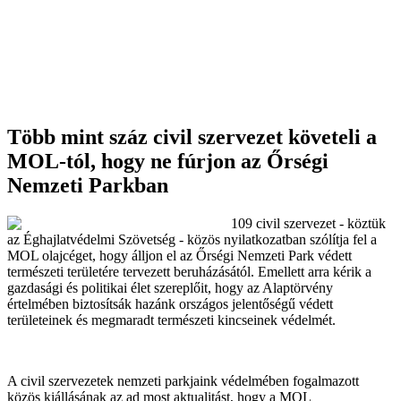
Több mint száz civil szervezet követeli a
MOL-tól, hogy ne fúrjon az Őrségi
Nemzeti Parkban
109 civil szervezet - köztük
az Éghajlatvédelmi Szövetség - közös nyilatkozatban szólítja fel a
MOL olajcéget, hogy álljon el az Őrségi Nemzeti Park védett
természeti területére tervezett beruházásától. Emellett arra kérik a
gazdasági és politikai élet szereplőit, hogy az Alaptörvény
értelmében biztosítsák hazánk országos jelentőségű védett
területeinek és megmaradt természeti kincseinek védelmét.
A civil szervezetek nemzeti parkjaink védelmében fogalmazott
közös kiállásának az ad most aktualitást, hogy a MOL