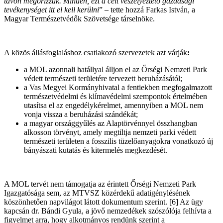
távon megőrizzük. Minden, ezt a célt veszélyeztető gazdasági
tevékenységet itt el kell kerülni
” – tette hozzá Farkas István, a
Magyar Természetvédők Szövetsége társelnöke.
A közös állásfoglaláshoz csatlakozó szervezetek azt várják
:
a MOL azonnali hatállyal álljon el az Őrségi Nemzeti Park
védett természeti területére tervezett beruházásától;
a Vas Megyei Kormányhivatal a fentiekben megfogalmazott
természetvédelmi és klímavédelmi szempontok értelmében
utasítsa el az engedélykérelmet, amennyiben a MOL nem
vonja vissza a beruházási szándékát;
a magyar országgyűlés az Alaptörvénnyel összhangban
alkosson törvényt, amely megtiltja nemzeti parki védett
természeti területen a fosszilis tüzelőanyagokra vonatkozó új
bányászati kutatás és kitermelés megkezdését.
A MOL tervét nem támogatja az érintett Őrségi Nemzeti Park
Igazgatósága sem, az MTVSZ közérdekű adatigénylésének
köszönhetően napvilágot látott dokumentum szerint. [6] Az ügy
kapcsán dr. Bándi Gyula, a jövő nemzedékek szószólója felhívta a
figyelmet arra, hogy alkotmányos rendünk szerint a