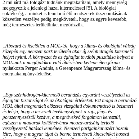
2 milliárd m
3
földgázt tudnánk megtakarítani, amely mennyiség
megegyezik a jelenlegi hazai kitermeléssel [5]. A biológiai
sokféleség, a minket is fenntartó élő rendszerek összeomlásának
közvetlen veszélye pedig megköveteli, hogy az egyre kevesebb,
még természetes területünket megőrizzük.
„Abszurd és felelőtlen a MOL-tól, hogy a klíma- és ökológiai válság
közepén egy nemzeti park területén akar új szénhidrogén-kitermelő
helyet nyitni. A környezet és az éghajlat további pusztítása helyett a
MOL-nak a megújulókra való áttérésben kellene élen járnia”
–
nyilatkozta Perger András, a Greenpeace Magyarország klíma- és
energiakampány-felelőse.
„Egy szénhidrogén-kitermelő beruházás egyaránt veszélyezteti az
éghajlati biztonságot és az ökológiai értékeket. Ezt maga a beruházó
MOL által megrendelt előzetes vizsgálati dokumentáció is beismeri
és leírja, hogy a tervezett tevékenységnek a zaj-, fény- és
porszennyezéstől kezdve, a megnövekvő forgalmon keresztül,
egészen a madarak költőhelyének megzavarásáig terjedő
veszélyeztető hatásai lennének. Nemzeti parkjainkat azért hoztuk
létre, hogy a magyar tájat és benne természeti kincseinket hosszú