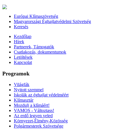
Európai Klímaszövetség
Magyarországi Éghajlatvédelmi Szövetség
Keresés
Kezdőlap
Hírek
Partnerek, Támogatók
Csatlakozás, dokumentumok
Letöltések
Kapcsolat
Programok
Világfák
Nyitott szemmel
Iskolák az éghajlat védelméért
Klímasztár
Mozdulj a klímáért!
VAMOS - Változtass!
Az erdő legyen veled
Környezet-Élmény-Közösség
Polgármesterek Szövetsége