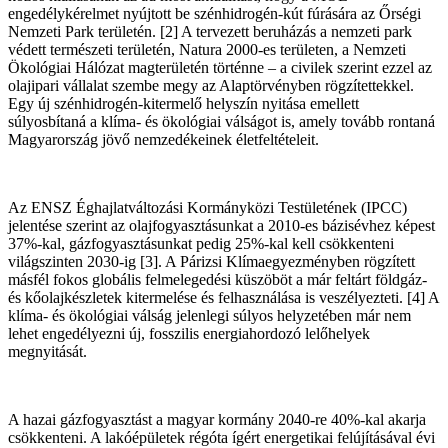
engedélykérelmet nyújtott be szénhidrogén-kút fúrására az Őrségi
Nemzeti Park területén. [2] A tervezett beruházás a nemzeti park
védett természeti területén, Natura 2000-es területen, a Nemzeti
Ökológiai Hálózat magterületén történne – a civilek szerint ezzel az
olajipari vállalat szembe megy az Alaptörvényben rögzítettekkel.
Egy új szénhidrogén-kitermelő helyszín nyitása emellett
súlyosbítaná a klíma- és ökológiai válságot is, amely tovább rontaná
Magyarország jövő nemzedékeinek életfeltételeit.
Az ENSZ Éghajlatváltozási Kormányközi Testületének (IPCC)
jelentése szerint az olajfogyasztásunkat a 2010-es bázisévhez képest
37%-kal, gázfogyasztásunkat pedig 25%-kal kell csökkenteni
világszinten 2030-ig [3]. A Párizsi Klímaegyezményben rögzített
másfél fokos globális felmelegedési küszöböt a már feltárt földgáz-
és kőolajkészletek kitermelése és felhasználása is veszélyezteti. [4] A
klíma- és ökológiai válság jelenlegi súlyos helyzetében már nem
lehet engedélyezni új, fosszilis energiahordozó lelőhelyek
megnyitását.
A hazai gázfogyasztást a magyar kormány 2040-re 40%-kal akarja
csökkenteni. A lakóépületek régóta ígért energetikai felújításával évi