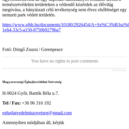
természetvédelmi területeken a védendő közérdek az élővilág
megóvása, a bányászati célú tevékenység nem élvez elsőbbséget egy
nemzeti park védett területén.
https://www.ajbh.hu/documents/10180/2926454/A+Sz%C
1e64-33c5-a150-8750b9279ba7
Fotó: Dörgő Zsuzsi / Greenpeace
You have no rights to post comments
JComments
Magyarországi Éghajlatvédelmi Szövetség
H-9024 Győr, Bartók Béla u.7.
Tel / Fax:
+36 96 316 192
eghajlatvedelmiszovetseg@gmail.com
Amennyiben módjában áll, kérjük