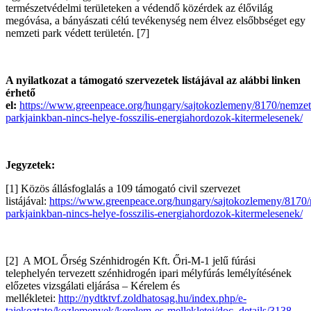
természetvédelmi területeken a védendő közérdek az élővilág
megóvása, a bányászati célú tevékenység nem élvez elsőbbséget egy
nemzeti park védett területén. [7]
A nyilatkozat a támogató szervezetek listájával az alábbi linken
érhető
el:
https://www.greenpeace.org/hungary/sajtokozlemeny/8170/nemzet
parkjainkban-nincs-helye-fosszilis-energiahordozok-kitermelesenek/
Jegyzetek:
[1] Közös állásfoglalás a 109 támogató civil szervezet
listájával:
https://www.greenpeace.org/hungary/sajtokozlemeny/8170/
parkjainkban-nincs-helye-fosszilis-energiahordozok-kitermelesenek/
[2] A MOL Őrség Szénhidrogén Kft. Őri-M-1 jelű fúrási
telephelyén tervezett szénhidrogén ipari mélyfúrás lemélyítésének
előzetes vizsgálati eljárása – Kérelem és
mellékletei:
http://nydtktvf.zoldhatosag.hu/index.php/e-
tajekoztato/kozlemenyek/kerelem-es-mellekletei/doc_details/3138-