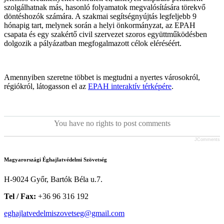
szolgálhatnak más, hasonló folyamatok megvalósítására törekvő
döntéshozók számára. A szakmai segítségnyújtás legfeljebb 9
hónapig tart, melynek során a helyi önkormányzat, az EPAH
csapata és egy szakértő civil szervezet szoros együttműködésben
dolgozik a pályázatban megfogalmazott célok eléréséért.
Amennyiben szeretne többet is megtudni a nyertes városokról,
régiókról, látogasson el az
EPAH interaktív térképére
.
You have no rights to post comments
JComments
Magyarországi Éghajlatvédelmi Szövetség
H-9024 Győr, Bartók Béla u.7.
Tel / Fax:
+36 96 316 192
eghajlatvedelmiszovetseg@gmail.com