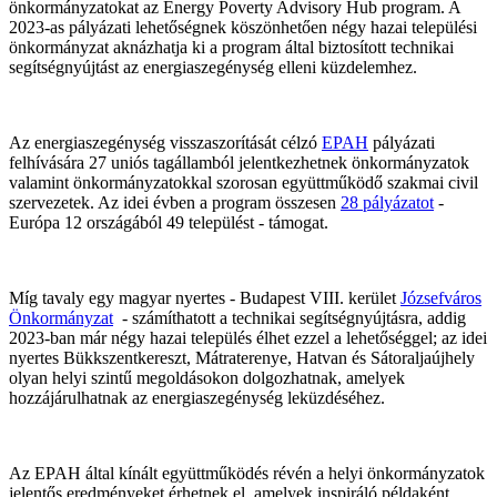
önkormányzatokat az Energy Poverty Advisory Hub program. A
2023-as pályázati lehetőségnek köszönhetően négy hazai települési
önkormányzat aknázhatja ki a program által biztosított technikai
segítségnyújtást az energiaszegénység elleni küzdelemhez.
Az energiaszegénység visszaszorítását célzó
EPAH
pályázati
felhívására 27 uniós tagállamból jelentkezhetnek önkormányzatok
valamint önkormányzatokkal szorosan együttműködő szakmai civil
szervezetek. Az idei évben a program összesen
28 pályázatot
-
Európa 12 országából 49 települést - támogat.
Míg tavaly egy magyar nyertes - Budapest VIII. kerület
Józsefváros
Önkormányzat
- számíthatott a technikai segítségnyújtásra, addig
2023-ban már négy hazai település élhet ezzel a lehetőséggel; az idei
nyertes Bükkszentkereszt, Mátraterenye, Hatvan és Sátoraljaújhely
olyan helyi szintű megoldásokon dolgozhatnak, amelyek
hozzájárulhatnak az energiaszegénység leküzdéséhez.
Az EPAH által kínált együttműködés révén a helyi önkormányzatok
jelentős eredményeket érhetnek el, amelyek inspiráló példaként