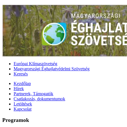
Európai Klímaszövetség
Magyarországi Éghajlatvédelmi Szövetség
Keresés
Kezdőlap
Hírek
Partnerek, Támogatók
Csatlakozás, dokumentumok
Letöltések
Kapcsolat
Programok