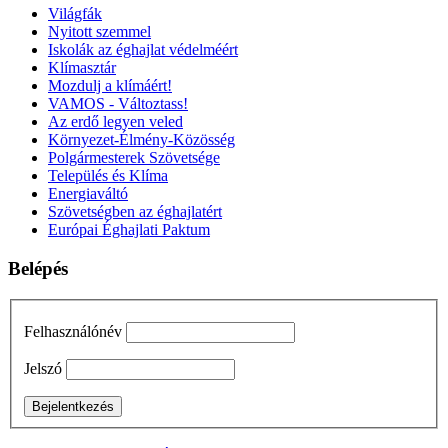
Világfák
Nyitott szemmel
Iskolák az éghajlat védelméért
Klímasztár
Mozdulj a klímáért!
VAMOS - Változtass!
Az erdő legyen veled
Környezet-Élmény-Közösség
Polgármesterek Szövetsége
Település és Klíma
Energiaváltó
Szövetségben az éghajlatért
Európai Éghajlati Paktum
Belépés
Felhasználónév
Jelszó