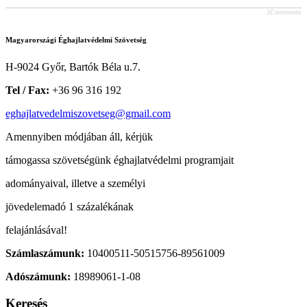
JComments
Magyarországi Éghajlatvédelmi Szövetség
H-9024 Győr, Bartók Béla u.7.
Tel / Fax:
+36 96 316 192
eghajlatvedelmiszovetseg@gmail.com
Amennyiben módjában áll, kérjük
támogassa szövetségünk éghajlatvédelmi programjait
adományaival, illetve a személyi
jövedelemadó 1 százalékának
felajánlásával!
Számlaszámunk:
10400511-50515756-89561009
Adószámunk:
18989061-1-08
Keresés