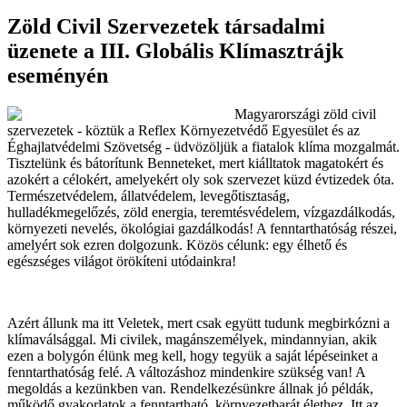
Zöld Civil Szervezetek társadalmi
üzenete a III. Globális Klímasztrájk
eseményén
Magyarországi zöld civil
szervezetek - köztük a Reflex Környezetvédő Egyesület és az
Éghajlatvédelmi Szövetség - üdvözöljük a fiatalok klíma mozgalmát.
Tisztelünk és bátorítunk Benneteket, mert kiálltatok magatokért és
azokért a célokért, amelyekért oly sok szervezet küzd évtizedek óta.
Természetvédelem, állatvédelem, levegőtisztaság,
hulladékmegelőzés, zöld energia, teremtésvédelem, vízgazdálkodás,
környezeti nevelés, ökológiai gazdálkodás! A fenntarthatóság részei,
amelyért sok ezren dolgozunk. Közös célunk: egy élhető és
egészséges világot örökíteni utódainkra!
Azért állunk ma itt Veletek, mert csak együtt tudunk megbirkózni a
klímaválsággal. Mi civilek, magánszemélyek, mindannyian, akik
ezen a bolygón élünk meg kell, hogy tegyük a saját lépéseinket a
fenntarthatóság felé. A változáshoz mindenkire szükség van! A
megoldás a kezünkben van. Rendelkezésünkre állnak jó példák,
működő gyakorlatok a fenntartható, környezetbarát élethez. Itt az