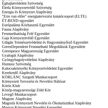
Éghajlatvédelmi Szövetség
Életfa Környezetvédő Szövetség
Energia és Környezet Alapítvány
"Erre van előre" energiatervezési kutatócsoport (ELTE)
ÉT-REND egyesület
Európalánta Közhasznú Egyesület
Fauna Alapítvány
Fenntarthatóság Felé Egyesület
Gaja Környezetvédő Egyesület
Giligán Természetvédelmi és Hagyományőrző Egyesület
GreenDependent Fenntartható Megoldások Egyesülete
Greenpeace Magyarország Egyesület
Gyalogút Alapítvány
Gyöngybagolyvédelmi Alapítvány
Humusz Szövetség
Kalocsakörnyéki Környezetvédelmi Egyesület
Kerekerdő Alapítvány
KÖRLÁNC Szegedi Munkacsoport
Környezeti Tervezési és Nevelési Hálózat
Körös Klub
Közép-magyarországi Zöld Kör
Levegő Munkacsoport
Magonc Alapítvány
Magosfa Környezeti Nevelési és Ökoturisztikai Alapítvány
Magyar Környezeti Nevelési Egyesület