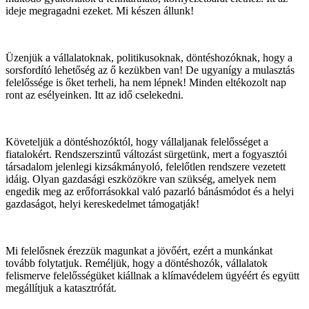
ideje megragadni ezeket. Mi készen állunk!
Üzenjük a vállalatoknak, politikusoknak, döntéshozóknak, hogy a
sorsfordító lehetőség az ő kezükben van! De ugyanígy a mulasztás
felelőssége is őket terheli, ha nem lépnek! Minden eltékozolt nap
ront az esélyeinken. Itt az idő cselekedni.
Követeljük a döntéshozóktól, hogy vállaljanak felelősséget a
fiatalokért. Rendszerszintű változást sürgetünk, mert a fogyasztói
társadalom jelenlegi kizsákmányoló, felelőtlen rendszere vezetett
idáig. Olyan gazdasági eszközökre van szükség, amelyek nem
engedik meg az erőforrásokkal való pazarló bánásmódot és a helyi
gazdaságot, helyi kereskedelmet támogatják!
Mi felelősnek érezzük magunkat a jövőért, ezért a munkánkat
tovább folytatjuk. Reméljük, hogy a döntéshozók, vállalatok
felismerve felelősségüket kiállnak a klímavédelem ügyéért és együtt
megállítjuk a katasztrófát.