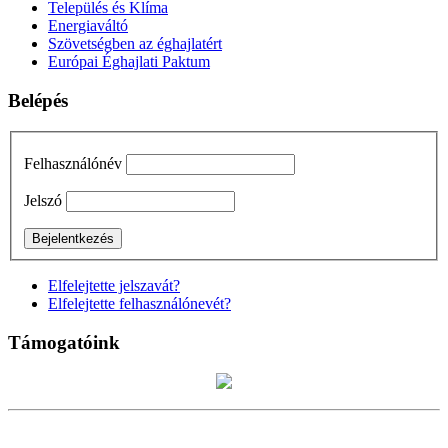
Település és Klíma
Energiaváltó
Szövetségben az éghajlatért
Európai Éghajlati Paktum
Belépés
Felhasználónév
Jelszó
Elfelejtette jelszavát?
Elfelejtette felhasználónevét?
Támogatóink