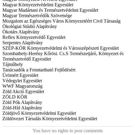
Magyar Környezetvédelmi Egyesület
Magyar Madártani és Természetvédelmi Egyesület
Magyar Természetvédők Szövetsége
Mozgalom az Egészséges Város Környezetéért Civil Társaság
Ökológiai Stúdió Alapítvány
Ökotárs Alapítvány
Reflex Környezetvédő Egyesület
Serpentes Alapítvány
SZÉP-KÖR Környezetvédelmi és Városszépészeti Egyesület
Szombathely-Herény Kőrösi. Cs.S Természetjáró, Környezet és
Természetvédő Egyesület
Tájműhely
Tanácsadók a Fenntartható Fejlődésért
Ürömért Egyesület
Védegylet Egyesület
WWF Magyarország
Zöld Akció Egyesület
ZÖLD KÖR
Zöld Pók Alapítvány
Zöld-Híd Alapítvány
Zöldjövő Környezetvédelmi Egyesület
Zöldövezet Társulás Környezetvédelmi Egyesület
You have no rights to post comments