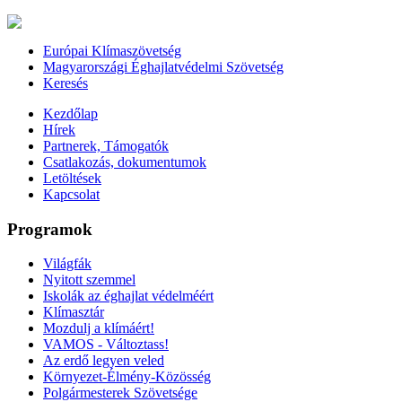
Európai Klímaszövetség
Magyarországi Éghajlatvédelmi Szövetség
Keresés
Kezdőlap
Hírek
Partnerek, Támogatók
Csatlakozás, dokumentumok
Letöltések
Kapcsolat
Programok
Világfák
Nyitott szemmel
Iskolák az éghajlat védelméért
Klímasztár
Mozdulj a klímáért!
VAMOS - Változtass!
Az erdő legyen veled
Környezet-Élmény-Közösség
Polgármesterek Szövetsége