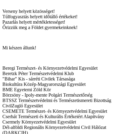
Verseny helyett közösséget!
Túlfogyasztás helyett időtálló értékeket!
Pazarlás helyett mértékletességet!
Őrizzük meg a Földet gyermekeinknek!
Mi készen állunk!
Beregi Természet- és Környezetvédelmi Egyesület
Beretzk Péter Természetvédelmi Klub
"Bihar" Kis - sárréti Civilek Társasága
Biokultúra Közép-Magyarországi Egyesület
BME Egyetemi Zöld Kör
Börzsöny - Ipoly-mente Polgári Természetőrség
BTSSZ Természetvédelmi és Természetismereti Bizottság
CivilZugló Egyesület
CSEMETE Természet- és Környezetvédelmi Egyesület
Cserhát Természeti és Kulturális Értékeiért Alapítvány
Csermely Környezetvédelmi Egyesület
Dél-alföldi Regionális Környezetvédelmi Civil Hálózat
(DARKCIH)