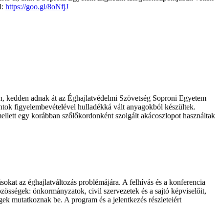
l:
https://goo.gl/8oNfjJ
én, kedden adnak át az Éghajlatvédelmi Szövetség Soproni Egyetem
tok figyelembevételével hulladékká vált anyagokból készültek.
mellett egy korábban szőlőkordonként szolgált akácoszlopot használtak
kat az éghajlatváltozás problémájára. A felhívás és a konferencia
össégek: önkormányzatok, civil szervezetek és a sajtó képviselőit,
gek mutatkoznak be. A program és a jelentkezés részleteiért