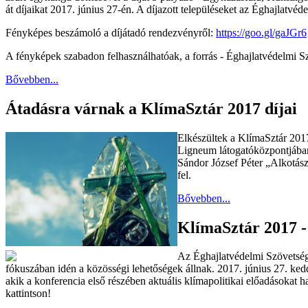
át díjaikat 2017. június 27-én. A díjazott településeket az Éghajlatvé
Fényképes beszámoló a díjátadó rendezvényről:
https://goo.gl/gaJGr6
A fényképek szabadon felhasználhatóak, a forrás - Éghajlatvédelmi Sz
Bővebben...
Átadásra várnak a KlímaSztár 2017 díjai
Elkészültek a KlímaSztár 201
Ligneum látogatóközpontjában
Sándor József Péter „Alkotász
fel.
Bővebben...
KlímaSztár 2017 -
Az Éghajlatvédelmi Szövetség 
fókuszában idén a közösségi lehetőségek állnak. 2017. június 27. ked
akik a konferencia első részében aktuális klímapolitikai előadásokat 
kattintson!