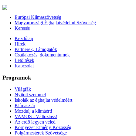
Európai Klímaszövetség
Magyarországi Éghajlatvédelmi Szövetség
Keresés
Kezdőlap
Hírek
Partnerek, Támogatók
Csatlakozás, dokumentumok
Letöltések
Kapcsolat
Programok
Világfák
Nyitott szemmel
Iskolák az éghajlat védelméért
Klímasztár
Mozdulj a klímáért!
VAMOS - Változtass!
Az erdő legyen veled
Környezet-Élmény-Közösség
Polgármesterek Szövetsége