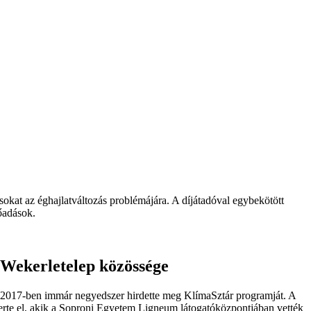
kat az éghajlatváltozás problémájára. A díjátadóval egybekötött
őadások.
 Wekerletelep közössége
y 2017-ben immár negyedszer hirdette meg KlímaSztár programját. A
yerte el, akik a Soproni Egyetem Ligneum látogatóközpontjában vették