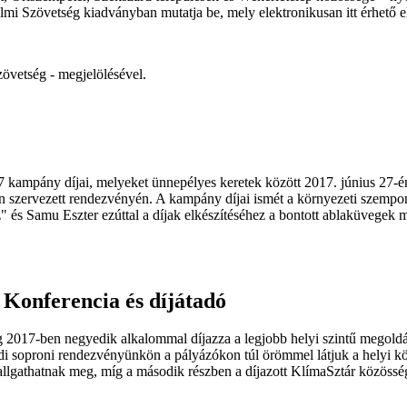
delmi Szövetség kiadványban mutatja be, mely elektronikusan itt érhető e
övetség - megjelölésével.
7 kampány díjai, melyeket ünnepélyes keretek között 2017. június 27-
 szervezett rendezvényén. A kampány díjai ismét a környezeti szempon
" és Samu Eszter ezúttal a díjak elkészítéséhez a bontott ablaküvegek 
 Konferencia és díjátadó
2017-ben negyedik alkalommal díjazza a legjobb helyi szintű megoldáso
di soproni rendezvényünkön a pályázókon túl örömmel látjuk a helyi köz
hallgathatnak meg, míg a második részben a díjazott KlímaSztár közössé