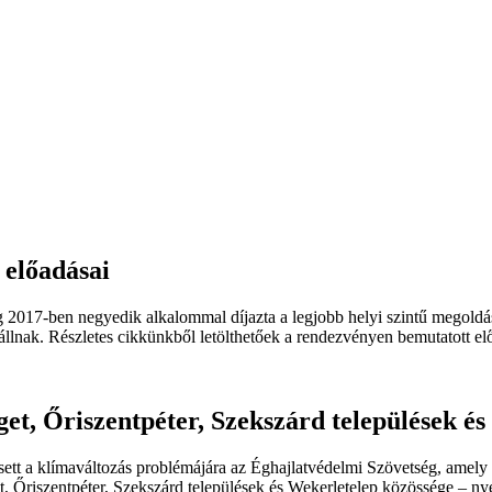
 előadásai
2017-ben negyedik alkalommal díjazta a legjobb helyi szintű megoldáso
llnak. Részletes cikkünkből letölthetőek a rendezvényen bemutatott el
et, Őriszentpéter, Szekszárd települések és
ett a klímaváltozás problémájára az Éghajlatvédelmi Szövetség, amel
t, Őriszentpéter, Szekszárd települések és Wekerletelep közössége – n