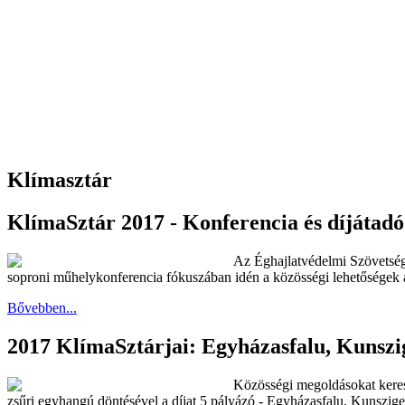
Klímasztár
KlímaSztár 2017 - Konferencia és díjátadó
Az Éghajlatvédelmi Szövetség 
soproni műhelykonferencia fókuszában idén a közösségi lehetőségek á
Bővebben...
2017 KlímaSztárjai: Egyházasfalu, Kunszig
Közösségi megoldásokat keres
zsűri egyhangú döntésével a díjat 5 pályázó - Egyházasfalu, Kunszige