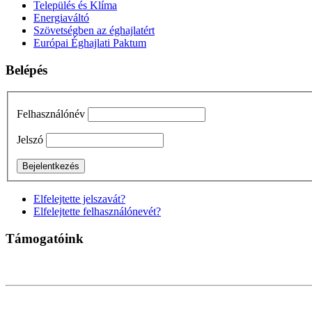
Település és Klíma
Energiaváltó
Szövetségben az éghajlatért
Európai Éghajlati Paktum
Belépés
Felhasználónév
Jelszó
Elfelejtette jelszavát?
Elfelejtette felhasználónevét?
Támogatóink