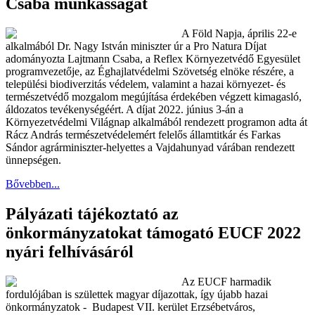
Csaba munkásságát
A Föld Napja, április 22-e
alkalmából Dr. Nagy István miniszter úr a Pro Natura Díjat
adományozta Lajtmann Csaba, a Reflex Környezetvédő Egyesület
programvezetője, az Éghajlatvédelmi Szövetség elnöke részére, a
települési biodiverzitás védelem, valamint a hazai környezet- és
természetvédő mozgalom megújítása érdekében végzett kimagasló,
áldozatos tevékenységéért. A díjat 2022. június 3-án a
Környezetvédelmi Világnap alkalmából rendezett programon adta át
Rácz András természetvédelemért felelős államtitkár és Farkas
Sándor agrárminiszter-helyettes a Vajdahunyad várában rendezett
ünnepségen.
Bővebben...
Pályázati tájékoztató az
önkormányzatokat támogató EUCF 2022
nyári felhívásáról
Az EUCF harmadik
fordulójában is születtek magyar díjazottak, így újabb hazai
önkormányzatok -
Budapest VII. kerület Erzsébetváros,