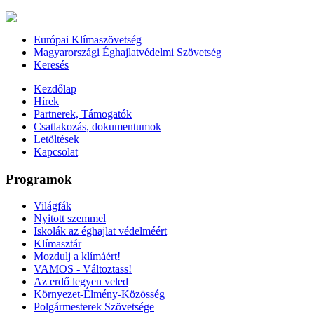
Európai Klímaszövetség
Magyarországi Éghajlatvédelmi Szövetség
Keresés
Kezdőlap
Hírek
Partnerek, Támogatók
Csatlakozás, dokumentumok
Letöltések
Kapcsolat
Programok
Világfák
Nyitott szemmel
Iskolák az éghajlat védelméért
Klímasztár
Mozdulj a klímáért!
VAMOS - Változtass!
Az erdő legyen veled
Környezet-Élmény-Közösség
Polgármesterek Szövetsége