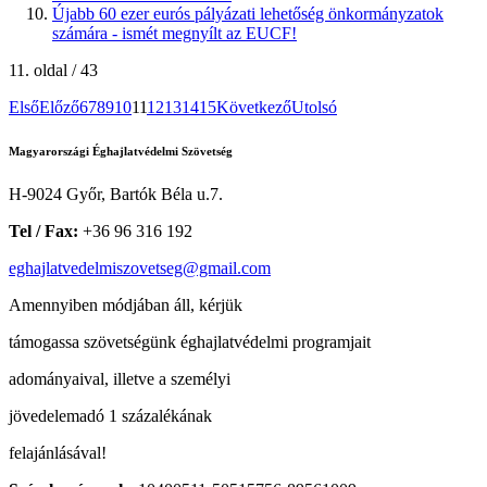
Újabb 60 ezer eurós pályázati lehetőség önkormányzatok
számára - ismét megnyílt az EUCF!
11. oldal / 43
Első
Előző
6
7
8
9
10
11
12
13
14
15
Következő
Utolsó
Magyarországi Éghajlatvédelmi Szövetség
H-9024 Győr, Bartók Béla u.7.
Tel / Fax:
+36 96 316 192
eghajlatvedelmiszovetseg@gmail.com
Amennyiben módjában áll, kérjük
támogassa szövetségünk éghajlatvédelmi programjait
adományaival, illetve a személyi
jövedelemadó 1 százalékának
felajánlásával!