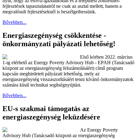
nyílt, hogy az esővíz-gazdálkodás és a települési zöldfelület-
fejlesztések tapasztalatairól ne csak az asztal mellett, hanem a
megvalósult fejlesztéseknél is beszélgethessünk.
Bővebben...
Energiaszegénység csökkentése -
önkormányzati pályázati lehetőség!
Első körben 2022. március
1-ig elérhető az Energy Poverty Advisory Hub - EPAH (Tanácsadó
központ az energiaszegénység felszámolásáért) című program
kapcsán meghirdetett pályázati lehetőség, mely az
energiaszegénység visszaszorításáért tenni kívánó önkormányzatok
számára kínál technikai segítségnyújtást.
Bővebben...
EU-s szakmai támogatás az
energiaszegénység leküzdésére
Az Energy Poverty
Advisory Hub (Tanácsadó központ az energiaszegénység