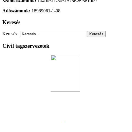
Számlaszámunk:
10400511-50515756-89561009
Adószámunk:
18989061-1-08
Keresés
Keresés...
Civil tagszervezetek