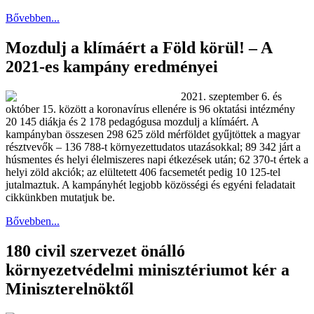
Bővebben...
Mozdulj a klímáért a Föld körül! – A
2021-es kampány eredményei
2021. szeptember 6. és
október 15. között a koronavírus ellenére is 96 oktatási intézmény
20 145 diákja és 2 178 pedagógusa mozdulj a klímáért. A
kampányban összesen 298 625 zöld mérföldet gyűjtöttek a magyar
résztvevők – 136 788-t környezettudatos utazásokkal; 89 342 járt a
húsmentes és helyi élelmiszeres napi étkezések után; 62 370-t értek a
helyi zöld akciók; az elültetett 406 facsemetét pedig 10 125-tel
jutalmaztuk. A kampányhét legjobb közösségi és egyéni feladatait
cikkünkben mutatjuk be.
Bővebben...
180 civil szervezet önálló
környezetvédelmi minisztériumot kér a
Miniszterelnöktől