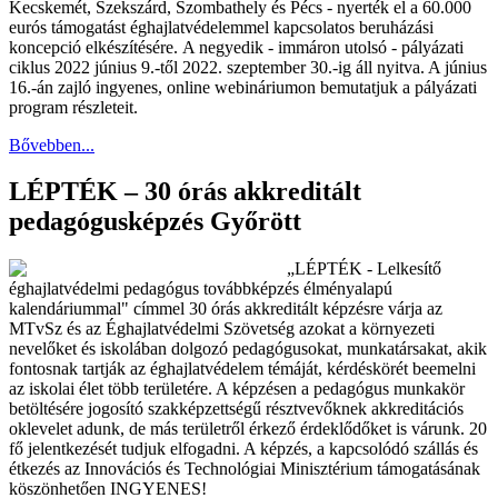
Kecskemét, Szekszárd, Szombathely és Pécs -
nyerték el a 60.000
eurós támogatást éghajlatvédelemmel kapcsolatos beruházási
koncepció elkészítésére.
A negyedik - immáron utolsó - pályázati
ciklus 2022 június 9.-től 2022. szeptember 30.-ig áll nyitva. A június
16.-án zajló ingyenes, online webináriumon bemutatjuk a pályázati
program részleteit.
Bővebben...
LÉPTÉK – 30 órás akkreditált
pedagógusképzés Győrött
„LÉPTÉK - Lelkesítő
éghajlatvédelmi pedagógus továbbképzés élményalapú
kalendáriummal" címmel 30 órás akkreditált képzésre várja az
MTvSz és az Éghajlatvédelmi Szövetség azokat a környezeti
nevelőket és iskolában dolgozó pedagógusokat, munkatársakat, akik
fontosnak tartják az éghajlatvédelem témáját, kérdéskörét beemelni
az iskolai élet több területére. A képzésen a pedagógus munkakör
betöltésére jogosító szakképzettségű résztvevőknek akkreditációs
oklevelet adunk, de más területről érkező érdeklődőket is várunk. 20
fő jelentkezését tudjuk elfogadni. A képzés, a kapcsolódó szállás és
étkezés az Innovációs és Technológiai Minisztérium támogatásának
köszönhetően INGYENES!