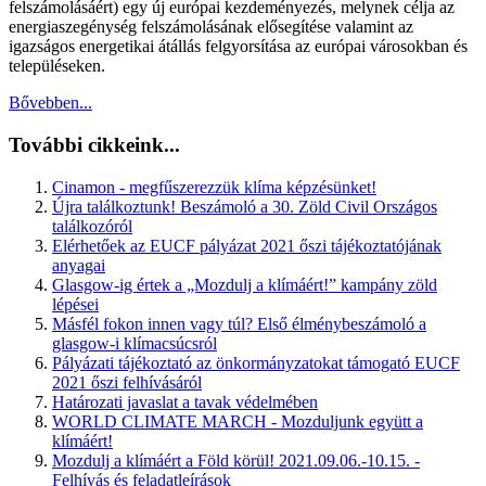
felszámolásáért) egy új európai kezdeményezés, melynek célja az
energiaszegénység felszámolásának elősegítése valamint az
igazságos energetikai átállás felgyorsítása az európai városokban és
településeken.
Bővebben...
További cikkeink...
Cinamon - megfűszerezzük klíma képzésünket!
Újra találkoztunk! Beszámoló a 30. Zöld Civil Országos
találkozóról
Elérhetőek az EUCF pályázat 2021 őszi tájékoztatójának
anyagai
Glasgow-ig értek a „Mozdulj a klímáért!” kampány zöld
lépései
Másfél fokon innen vagy túl? Első élménybeszámoló a
glasgow-i klímacsúcsról
Pályázati tájékoztató az önkormányzatokat támogató EUCF
2021 őszi felhívásáról
Határozati javaslat a tavak védelmében
WORLD CLIMATE MARCH - Mozduljunk együtt a
klímáért!
Mozdulj a klímáért a Föld körül! 2021.09.06.-10.15. -
Felhívás és feladatleírások