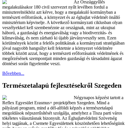
Az Országgyűlés
megalakulásakor 180 civil szervezet nyílt levélben fordul a
miniszterelnökhöz azt kérve, hogy a megalakuló kormányban a
természeti erőforrások, a környezet és az éghajlat védelmét önálló
minisztérium képviselje. A következő kormányzati ciklusban olyan
veszélyekkel kell szembenéznie az országnak, mint az ukrajnai
háború, a gazdasági és energiaválság vagy a biodiverzitás- és
klímaválság, és nem zárható ki újabb járványveszély sem. Ezen
körülmények között a felelős politikának a kormányzati stratégiában
jóval nagyobb hangsúlyt kell fektetnie a környezet védelmére
többek között azzal, hogy a természeti erőforrásaink védelmének és
megőrzésének szempontjait minden gazdasági és társadalmi ágazat
döntései során figyelembe veszi.
Bővebben...
Természetalapú fejlesztésekről Szegeden
Négynapos képzést tartott a
Reflex Egyesület Erasmus+ projektjében Szegeden. Mind a
pályázati program, mind a dél-alföldi képzés a természetalapú
megoldások népszerűsítését szolgálja, amelyhez a Tisza parti város
tökéletes választásnak bizonyult. Az Éghajlatvédelmi Szövetség
helyi tagjának, a Csemete Egyesületnek köszönhetően lehetőségünk