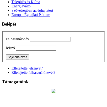
Település és Klíma
Energiaváltó
Szövetségben az éghajlatért
Európai Éghajlati Paktum
Belépés
Felhasználónév
Jelszó
Elfelejtette jelszavát?
Elfelejtette felhasználónevét?
Támogatóink