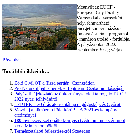
Megnyílt az EUCF -
European City Facility -
Városokkal a városokért –
helyi fenntartható
energetikai beruházások
támogatása című program 4.
- immáron utolsó - fordulója.
A pályázatokat 2022.
szeptember 30.-ig várják.
Bővebben...
További cikkeink...
Zöld Civil OT a Tisza partján, Csongrádon
Pro Natura díjjal ismerték el Lajtmann Csaba munkásságát
Pályázati tájékoztató az önkormányzatokat támogató EUCF
2022 nyári felhívásáról
LÉPTÉK – 30 órás akkreditált pedagógusképzés Győrött
Mozdulj a klímáért a Föld körül! – A 2021-es kampány
eredményei
180 civil szervezet önálló környezetvédelmi minisztériumot
kér a Miniszterelnöktől
Természetalapú fejlesztésekről Szegeden