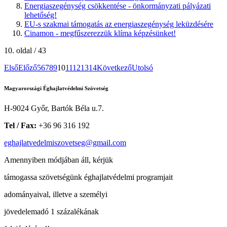
Energiaszegénység csökkentése - önkormányzati pályázati
lehetőség!
EU-s szakmai támogatás az energiaszegénység leküzdésére
Cinamon - megfűszerezzük klíma képzésünket!
10. oldal / 43
Első
Előző
5
6
7
8
9
10
11
12
13
14
Következő
Utolsó
Magyarországi Éghajlatvédelmi Szövetség
H-9024 Győr, Bartók Béla u.7.
Tel / Fax:
+36 96 316 192
eghajlatvedelmiszovetseg@gmail.com
Amennyiben módjában áll, kérjük
támogassa szövetségünk éghajlatvédelmi programjait
adományaival, illetve a személyi
jövedelemadó 1 százalékának