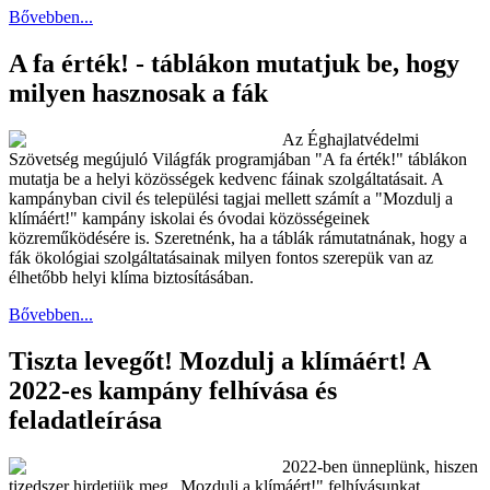
Bővebben...
A fa érték! - táblákon mutatjuk be, hogy
milyen hasznosak a fák
Az Éghajlatvédelmi
Szövetség megújuló Világfák programjában "A fa érték!" táblákon
mutatja be a helyi közösségek kedvenc fáinak szolgáltatásait. A
kampányban civil és települési tagjai mellett számít a "Mozdulj a
klímáért!" kampány iskolai és óvodai közösségeinek
közreműködésére is. Szeretnénk, ha a táblák rámutatnának, hogy a
fák ökológiai szolgáltatásainak milyen fontos szerepük van az
élhetőbb helyi klíma biztosításában.
Bővebben...
Tiszta levegőt! Mozdulj a klímáért! A
2022-es kampány felhívása és
feladatleírása
2022-ben ünneplünk, hiszen
tizedszer hirdetjük meg „Mozdulj a klímáért!" felhívásunkat.