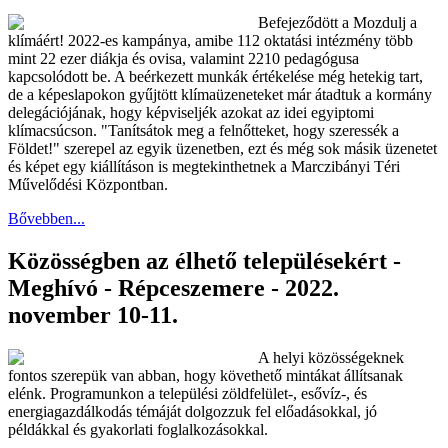
Befejeződött a Mozdulj a
klímáért! 2022-es kampánya, amibe 112 oktatási intézmény több
mint 22 ezer diákja és ovisa, valamint 2210 pedagógusa
kapcsolódott be. A beérkezett munkák értékelése még hetekig tart,
de a képeslapokon gyűjtött klímaüzeneteket már átadtuk a kormány
delegációjának, hogy képviseljék azokat az idei egyiptomi
klímacsúcson. "Tanítsátok meg a felnőtteket, hogy szeressék a
Földet!" szerepel az egyik üzenetben, ezt és még sok másik üzenetet
és képet egy kiállításon is megtekinthetnek a Marczibányi Téri
Művelődési Központban.
Bővebben...
Közösségben az élhető településekért -
Meghívó - Répceszemere - 2022.
november 10-11.
A helyi közösségeknek
fontos szerepük van abban, hogy követhető mintákat állítsanak
elénk. Programunkon a települési zöldfelület-, esővíz-, és
energiagazdálkodás témáját dolgozzuk fel előadásokkal, jó
példákkal és gyakorlati foglalkozásokkal.