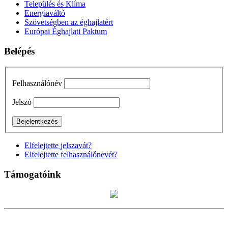
Település és Klíma
Energiaváltó
Szövetségben az éghajlatért
Európai Éghajlati Paktum
Belépés
Felhasználónév
Jelszó
Elfelejtette jelszavát?
Elfelejtette felhasználónevét?
Támogatóink