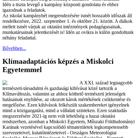
Idén a tiszta levegő a kampány központi gondolata és ehhez
igazodnak a feladatok.
Az iskolai kampányhét megrendezésére ismét hosszabb időszak áll
rendelkezésre, 2022. szeptember 1. és október 21. között. A diákok
mellett ismét várjuk az oktatási intézmények pedagógusainak,
munkatársainak jelentkezését is! Idén az ovikra is külön gondoltunk
néhány feladattal.
Bővebben...
Klímaadaptációs képzés a Miskolci
Egyetemmel
A XXI. század legnagyobb
természeti-társadalmi és gazdasági kihívásai közé tartozik a
Klímaváltozás, valamint az ahhoz köthető természeti jelenségek
hatásainak enyhítése, az okozott károk mértékének csökkentése és
megelőzése. Ezen kihívások felkészült szakembereket igényelnek
mind a közigazgatási, mind a vállalati szinteken. Ezen szaktudás
megszerzésére 2021-ig nem volt lehetőség a hazai oktatási
rendszerben, azonban a Miskolci Egyetem, Műszaki Földtudományi
Karának vezetésével kapcsolódó tématerületek legkompetensebb
szervezeteivel, kutatóintézeteivel - Országos Meteorológiai