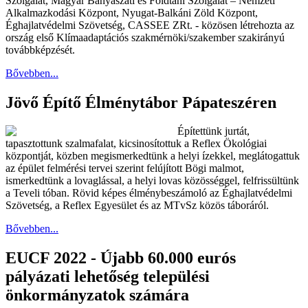
Szolgálat, Magyar Bányászati és Földtani Szolgálat – Nemzeti
Alkalmazkodási Központ, Nyugat-Balkáni Zöld Központ,
Éghajlatvédelmi Szövetség, CASSEE ZRt. - közösen létrehozta az
ország első Klímaadaptációs szakmérnöki/szakember szakirányú
továbbképzését.
Bővebben...
Jövő Építő Élménytábor Pápateszéren
Építettünk jurtát,
tapasztottunk szalmafalat, kicsinosítottuk a Reflex Ökológiai
központját, közben megismerkedtünk a helyi ízekkel, meglátogattuk
az épület felmérési tervei szerint felújított Bögi malmot,
ismerkedtünk a lovaglással, a helyi lovas közösséggel, felfrissültünk
a Teveli tóban. Rövid képes élménybeszámoló az Éghajlatvédelmi
Szövetség, a Reflex Egyesület és az MTvSz közös táboráról.
Bővebben...
EUCF 2022 - Újabb 60.000 eurós
pályázati lehetőség települési
önkormányzatok számára