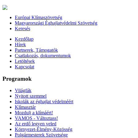
Európai Klímaszövetség
Magyarországi Éghajlatvédelmi Szövetség
Keresés
Kezdőlap
Hírek
Partnerek, Támogatók
Csatlakozás, dokumentumok
Letöltések
Kapcsolat
Programok
Világfák
Nyitott szemmel
Iskolák az éghajlat védelméért
Klímasztár
Mozdulj a klímáért!
VAMOS - Változtass!
Az erdő legyen veled
Környezet-Élmény-Közösség
Polgármesterek Szövetsége