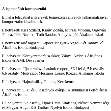
A legmenőbb komposztáló
Ennél a feladatnál a gyerekek természetes anyagok felhasználásával
komposztálót készíthettek.
I. helyezett: Kiss Szilárd, Király Zoltán, Murzsa Vivienn, Orgován
Tímea, Tóth Norbert, Tóth Sándor, Aranyosapáti Általános Iskola
I. helyezett: alsó tagozat, Kapocs Magyar - Angol Két Tannyelvű
Általános Iskola, Budapest
II. helyezett: Környezetbarát szakkör, Ványai Ambrus Általános
Iskola és AMI, Dévaványa
II. helyezett: Ifjú természetbarátok csoport, SNI felső, 5.b osztály,
6.b osztály, Megyaszói Mészáros Lőrinc Körzeti Általános Iskola
II. helyezett: Hajnalcsillag Tanoda, Kecskemét
II. helyezett: 5., 6. és 8. osztályok diákjai, Kiskunhalasi Felsővárosi
Általános Iskola
III. helyezett: 6.d osztály, Újlak Utcai Általános, Német Nemzetiségi
és Magyar-Angol Két Tanítási Nyelvű Iskola, Budapest