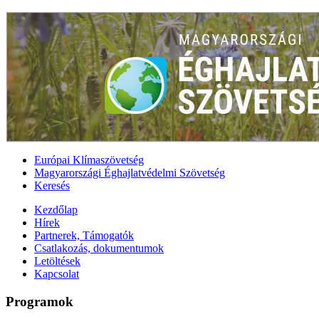
Európai Klímaszövetség
Magyarországi Éghajlatvédelmi Szövetség
Keresés
Kezdőlap
Hírek
Partnerek, Támogatók
Csatlakozás, dokumentumok
Letöltések
Kapcsolat
Programok