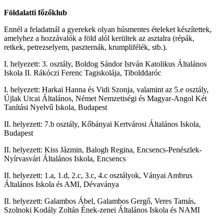
Földalatti főzőklub
Ennél a feladatnál a gyerekek olyan húsmentes ételeket készítettek,
amelyhez a hozzávalók a föld alól kerültek az asztalra (répák,
retkek, petrezselyem, paszternák, krumplifélék, stb.).
I. helyezett: 3. osztály, Boldog Sándor István Katolikus Általános
Iskola II. Rákóczi Ferenc Tagiskolája,
Tibolddaróc
I. helyezett: Harkai Hanna és Vidi Szonja, valamint az 5.e osztály,
Újlak Utcai Általános, Német Nemzetiségi és Magyar-Angol Két
Tanítási Nyelvű Iskola, Budapest
II. helyezett: 7.b osztály, Kőbányai Kertvárosi Általános Iskola,
Budapest
II. helyezett: Kiss Jázmin, Balogh Regina, Encsencs-Penészlek-
Nyírvasvári Általános Iskola, Encsencs
II. helyezett: 1.a, 1.d, 2.c, 3.c, 4.c osztályok, Ványai Ambrus
Általános Iskola és AMI, Dévaványa
II. helyezett: Galambos Ábel, Galambos Gergő, Veres Tamás,
Szolnoki Kodály Zoltán Ének-zenei Általános Iskola és NAMI