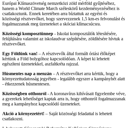
Európai Klímaszövetség nemzetközi zöld mérföld gyűjtéséhez,
hanem a World Climate March széleskörű kezdeményezéséhez is
csatlakoztunk. Ennek keretében arra bíztattuk az egyéni és
közösségi résztvevőket, hogy szervezzenek 1,5 km-es felvonulást és
fogalmazzanak meg üzeneteket a skóciai klímacsúcsra.
Közösségi komposztünnep
‐ Iskolai komposztálók létesítésére,
felújítására valamint az iskolaudvar szépítésére, zöldítésére hívtuk a
résztvevőket.
Egy Földünk van!
–
A résztvevők által formált óriási élőképet
kértünk a Föld bolygóhoz kapcsolódóan. A képet ki lehetett
egészíteni üzenetekkel, aszfaltkréta rajzzal.
Húsmentes nap a menzán
– A résztvevőket arra kértük, hogy a
környezettudatosság jegyében - legalább egyszer a kampányhét alatt
- étkezzenek húsmentesen.
Közösségben otthonról
- A koronavírus kihívásait figyelembe véve,
a gyerekek lehetőséget kaptak arra is, hogy otthonról fogalmazzanak
meg a kampányhoz kapcsolódó üzeneteket.
Akció a környezetért!
– Saját közösségi feladattal is lehetett
csatlakozni.