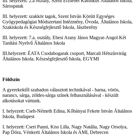
III. helyezett: 2.a osztály, Szent Erzsébet Katolikus Általános Iskola,
Sárospatak
III. helyezett: szakkör tagok, Szent István Körúti Egységes
Gyógypedagógiai Módszertani Intézmény, Óvoda, Általános Iskola,
Szakiskola és Készségfejlesztő Iskola, Jászberény
III. helyezett: 7.a. osztály, Ebesi Arany János Magyar-Angol Két
Tanítási Nyelvű Általános Iskola
III.helyezett: ÉATA Csodabogarak csoport, Marcali Hétszínvirág
Általános Iskola, Készségfejlesztő Iskola, EGYMI
Földszín
A gyerekektől szabadon választott technikával - barna, vörös,
narancs, sárga, zöldes-sárga színek felhasználásával - készült
alkotásokat vártunk.
I. helyezett: Cseh-Németh Edina, Kőbányai Fekete István Általános
Iskola, Budapest
I. helyezett: Cseri Panni, Kiss Lilla, Nagy Natália, Nagy Orsolya,
Pap Dóra, Vénkerti Általános Iskola és AMI, Debrecen