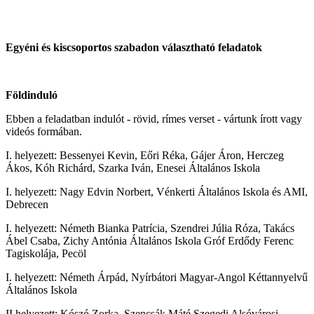
Egyéni és kiscsoportos szabadon választható feladatok
Földinduló
Ebben a feladatban indulót - rövid, rímes verset - vártunk írott vagy
videós formában.
I. helyezett: Bessenyei Kevin, Eőri Réka, Gájer Áron, Herczeg
Ákos, Kóh Richárd, Szarka Iván, Enesei Általános Iskola
I. helyezett: Nagy Edvin Norbert, Vénkerti Általános Iskola és AMI,
Debrecen
I. helyezett: Németh Bianka Patrícia, Szendrei Júlia Róza, Takács
Ábel Csaba, Zichy Antónia Általános Iskola Gróf Erdődy Ferenc
Tagiskolája, Pecöl
I. helyezett: Németh Árpád, Nyírbátori Magyar-Angol Kéttannyelvű
Általános Iskola
II.helyezett: Kószó Zorka, Szencsák Máté,
Szegedi Alsóvárosi