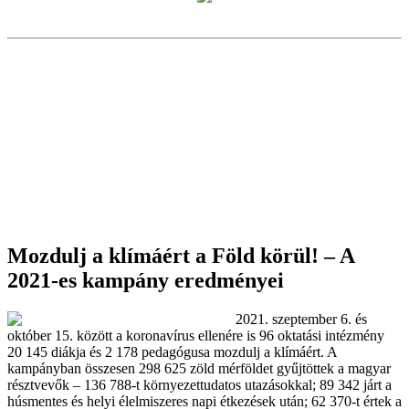
Mozdulj a klímáért a Föld körül! – A
2021-es kampány eredményei
2021. szeptember 6. és
október 15. között a koronavírus ellenére is 96 oktatási intézmény
20 145 diákja és 2 178 pedagógusa mozdulj a klímáért. A
kampányban összesen 298 625 zöld mérföldet gyűjtöttek a magyar
résztvevők – 136 788-t környezettudatos utazásokkal; 89 342 járt a
húsmentes és helyi élelmiszeres napi étkezések után; 62 370-t értek a