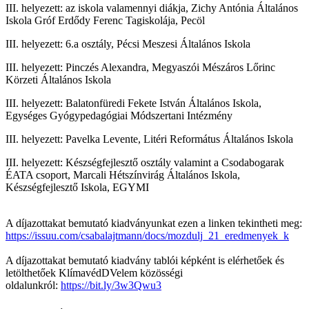
III. helyezett: az iskola valamennyi diákja, Zichy Antónia Általános
Iskola Gróf Erdődy Ferenc Tagiskolája, Pecöl
III. helyezett: 6.a osztály, Pécsi Meszesi Általános Iskola
III. helyezett: Pinczés Alexandra, Megyaszói Mészáros Lőrinc
Körzeti Általános Iskola
III. helyezett: Balatonfüredi Fekete István Általános Iskola,
Egységes Gyógypedagógiai Módszertani Intézmény
III. helyezett: Pavelka Levente, Litéri Református Általános Iskola
III. helyezett: Készségfejlesztő osztály valamint a Csodabogarak
ÉATA csoport, Marcali Hétszínvirág Általános Iskola,
Készségfejlesztő Iskola, EGYMI
A díjazottakat bemutató kiadványunkat ezen a linken tekintheti meg:
https://issuu.com/csabalajtmann/docs/mozdulj_21_eredmenyek_k
A díjazottakat bemutató kiadvány tablói képként is elérhetőek és
letölthetőek KlímavédDVelem közösségi
oldalunkról:
https://bit.ly/3w3Qwu3