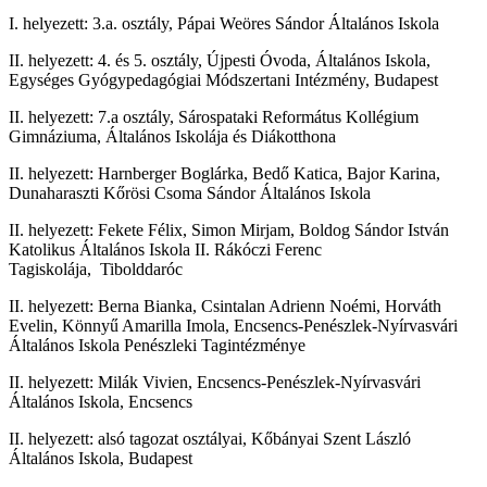
I. helyezett: 3.a. osztály, Pápai Weöres Sándor Általános Iskola
II. helyezett: 4. és 5. osztály, Újpesti Óvoda, Általános Iskola,
Egységes Gyógypedagógiai Módszertani Intézmény, Budapest
II. helyezett: 7.a osztály, Sárospataki Református Kollégium
Gimnáziuma, Általános Iskolája és Diákotthona
II. helyezett: Harnberger Boglárka, Bedő Katica, Bajor Karina,
Dunaharaszti Kőrösi Csoma Sándor Általános Iskola
II. helyezett: Fekete Félix, Simon Mirjam, Boldog Sándor István
Katolikus Általános Iskola II. Rákóczi Ferenc
Tagiskolája,
Tibolddaróc
II. helyezett: Berna Bianka, Csintalan Adrienn Noémi, Horváth
Evelin, Könnyű Amarilla Imola, Encsencs-Penészlek-Nyírvasvári
Általános Iskola Penészleki Tagintézménye
II. helyezett: Milák Vivien, Encsencs-Penészlek-Nyírvasvári
Általános Iskola, Encsencs
II. helyezett: alsó tagozat osztályai, Kőbányai Szent László
Általános Iskola, Budapest