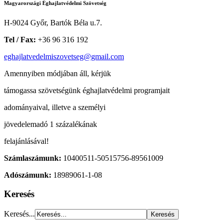
Magyarországi Éghajlatvédelmi Szövetség
H-9024 Győr, Bartók Béla u.7.
Tel / Fax:
+36 96 316 192
eghajlatvedelmiszovetseg@gmail.com
Amennyiben módjában áll, kérjük
támogassa szövetségünk éghajlatvédelmi programjait
adományaival, illetve a személyi
jövedelemadó 1 százalékának
felajánlásával!
Számlaszámunk:
10400511-50515756-89561009
Adószámunk:
18989061-1-08
Keresés
Keresés...