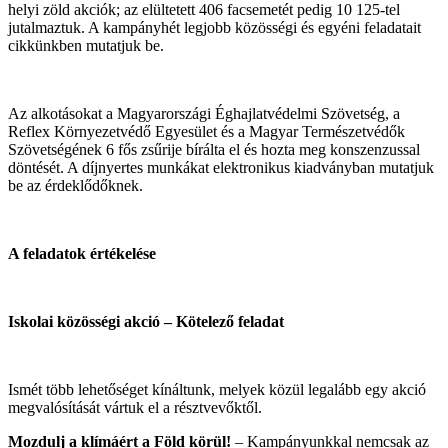
helyi zöld akciók; az elültetett 406 facsemetét pedig 10 125-tel
jutalmaztuk. A kampányhét legjobb közösségi és egyéni feladatait
cikkünkben mutatjuk be.
Az alkotásokat a Magyarországi Éghajlatvédelmi Szövetség, a
Reflex Környezetvédő Egyesület és a Magyar Természetvédők
Szövetségének 6 fős zsűrije bírálta el és hozta meg konszenzussal
döntését. A díjnyertes munkákat elektronikus kiadványban mutatjuk
be az érdeklődőknek.
A feladatok értékelése
Iskolai közösségi akció – Kötelező feladat
Ismét több lehetőséget kínáltunk, melyek közül legalább egy akció
megvalósítását vártuk el a résztvevőktől.
Mozdulj a klímáért a Föld körül!
– Kampányunkkal nemcsak az