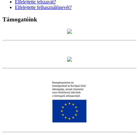
Elfelejtette jelszavát?
Elfelejtette felhasználónevét?
Támogatóink