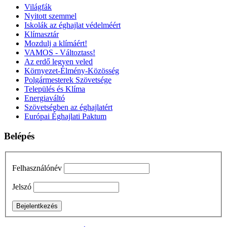
Világfák
Nyitott szemmel
Iskolák az éghajlat védelméért
Klímasztár
Mozdulj a klímáért!
VAMOS - Változtass!
Az erdő legyen veled
Környezet-Élmény-Közösség
Polgármesterek Szövetsége
Település és Klíma
Energiaváltó
Szövetségben az éghajlatért
Európai Éghajlati Paktum
Belépés
Felhasználónév
Jelszó