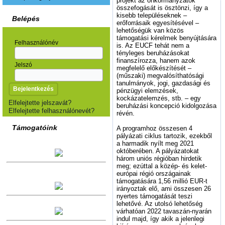
projekt az önkormányzatok
összefogását is ösztönzi, így a
kisebb településeknek –
Belépés
erőforrásaik egyesítésével –
lehetőségük van közös
támogatási kérelmek benyújtására
Felhasználónév
is. Az EUCF tehát nem a
tényleges beruházásokat
finanszírozza, hanem azok
Jelszó
megfelelő előkészítését –
(műszaki) megvalósíthatósági
tanulmányok, jogi, gazdasági és
pénzügyi elemzések,
kockázatelemzés, stb. – egy
Elfelejtette jelszavát?
beruházási koncepció kidolgozása
Elfelejtette felhasználónevét?
révén.
Támogatóink
A programhoz összesen 4
pályázati ciklus tartozik, ezekből
a harmadik nyílt meg 2021
októberében. A pályázatokat
három uniós régióban hirdetik
meg; ezúttal a közép- és kelet-
európai régió országainak
támogatására 1,56 millió EUR-t
irányoztak elő, ami összesen 26
nyertes támogatását teszi
lehetővé. Az utolsó lehetőség
várhatóan 2022 tavaszán-nyarán
indul majd, így akik a jelenlegi