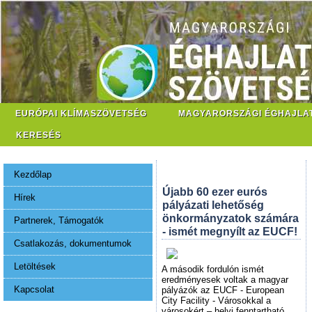
EURÓPAI KLÍMASZÖVETSÉG
MAGYARORSZÁGI ÉGHAJLA
KERESÉS
Kezdőlap
Újabb 60 ezer eurós
Hírek
pályázati lehetőség
önkormányzatok számára
Partnerek, Támogatók
- ismét megnyílt az EUCF!
Csatlakozás, dokumentumok
Letöltések
A második fordulón ismét
eredményesek voltak a magyar
Kapcsolat
pályázók az EUCF - European
City Facility - Városokkal a
városokért – helyi fenntartható