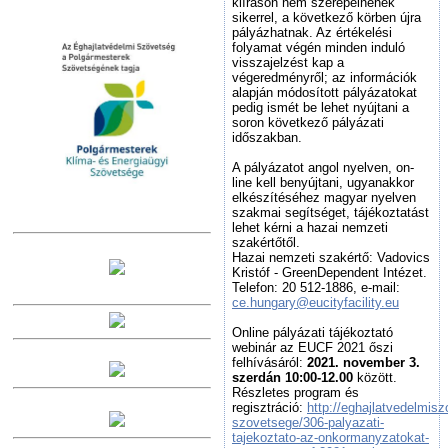
kiíráson nem szerepelnének
sikerrel, a következő körben újra
pályázhatnak. Az értékelési
folyamat végén minden induló
visszajelzést kap a
végeredményről; az információk
alapján módosított pályázatokat
pedig ismét be lehet nyújtani a
soron következő pályázati
időszakban.
A pályázatot angol nyelven, on-
line kell benyújtani, ugyanakkor
elkészítéséhez magyar nyelven
szakmai segítséget, tájékoztatást
lehet kérni a hazai nemzeti
szakértőtől.
Hazai nemzeti szakértő: Vadovics
Kristóf - GreenDependent Intézet.
Telefon: 20 512-1886, e-mail:
ce.hungary@eucityfacility.eu
Online pályázati tájékoztató
webinár az EUCF 2021 őszi
felhívásáról:
2021. november 3.
szerdán 10:00-12.00
között.
Részletes program és
regisztráció:
http://eghajlatvedelmis
szovetsege/306-palyazati-
tajekoztato-az-onkormanyzatokat-