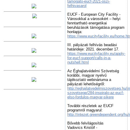
tamogato-eucf-2021-oszi-
felhivasarol
EUCF - European City Facility -
Városokkal a városokért – helyi
fenntartható energetikai
beruházások támogatása program
honlapja:
https://www.eucityfacility.eu/home.ht
III. pályázati felhívás beadási
határideje: 2021. december 17.
https://www.eucityfacility.eu/apply-
for-eucf-support/calls-in-a-
nutshell.html
Az Éghajlatvédelmi Szövetség
korábbi, magyar nyelvű
tájékoztató webináriuma a
pályázati lehetőségről:
http://eghajlatvedelmiszovetseg.hu/i
szovetsege/284-inspiralo-az-eucf-
elso-fordulos-magyar-sikere
További részletek az EUCF
programról magyarul:
http://intezet.greendependent.org/hu
Bővebb felvilágosítás
Vadovics Kristóf -