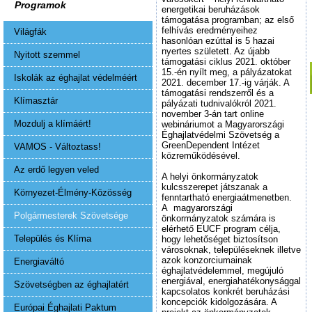
Programok
energetikai beruházások
támogatása programban; az első
felhívás eredményeihez
Világfák
hasonlóan ezúttal is 5 hazai
nyertes született. Az újabb
Nyitott szemmel
támogatási ciklus 2021. október
15.-én nyílt meg, a pályázatokat
Iskolák az éghajlat védelméért
2021. december 17.-ig várják. A
támogatási rendszerről és a
Klímasztár
pályázati tudnivalókról 2021.
november 3-án tart online
Mozdulj a klímáért!
webináriumot a Magyarországi
Éghajlatvédelmi Szövetség a
GreenDependent Intézet
VAMOS - Változtass!
közreműködésével.
Az erdő legyen veled
A helyi önkormányzatok
kulcsszerepet játszanak a
Környezet-Élmény-Közösség
fenntartható energiaátmenetben.
A magyarországi
Polgármesterek Szövetsége
önkormányzatok számára is
elérhető EUCF program célja,
Település és Klíma
hogy lehetőséget biztosítson
városoknak, településeknek illetve
azok konzorciumainak
Energiaváltó
éghajlatvédelemmel, megújuló
energiával, energiahatékonysággal
Szövetségben az éghajlatért
kapcsolatos konkrét beruházási
koncepciók kidolgozására. A
Európai Éghajlati Paktum