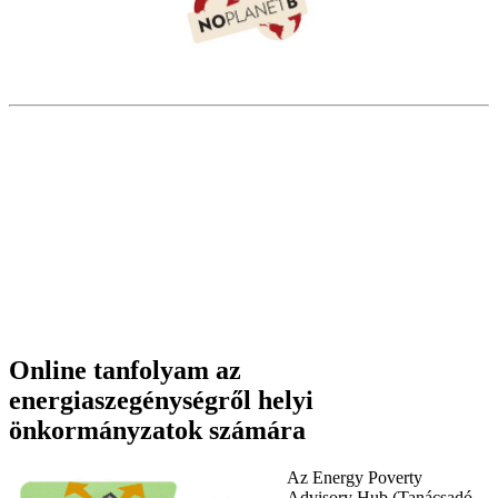
Online tanfolyam az
energiaszegénységről helyi
önkormányzatok számára
Az Energy Poverty
Advisory Hub (Tanácsadó