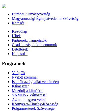
Európai Klímaszövetség
Magyarországi Éghajlatvédelmi Szövetség
Keresés
Kezdőlap
Hírek
Partnerek, Támogatók
Csatlakozás, dokumentumok
Letöltések
Kapcsolat
Programok
Világfák
Nyitott szemmel
Iskolák az éghajlat védelméért
Klímasztár
Mozdulj a klímáért!
VAMOS - Változtass!
Az erdő legyen veled
Környezet-Élmény-Közösség
Polgármesterek Szövetsége