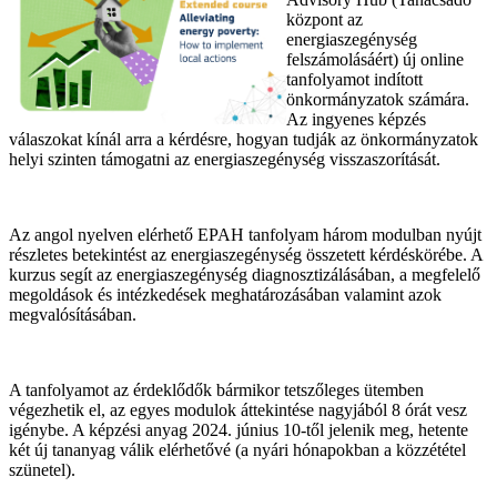
központ az
energiaszegénység
felszámolásáért) új online
tanfolyamot indított
önkormányzatok számára.
Az ingyenes képzés
válaszokat kínál arra a kérdésre, hogyan tudják az önkormányzatok
helyi szinten támogatni az energiaszegénység visszaszorítását.
Az angol nyelven elérhető EPAH tanfolyam három modulban nyújt
részletes betekintést az energiaszegénység összetett kérdéskörébe. A
kurzus segít az energiaszegénység diagnosztizálásában, a megfelelő
megoldások és intézkedések meghatározásában valamint azok
megvalósításában.
A tanfolyamot az érdeklődők bármikor tetszőleges ütemben
végezhetik el, az egyes modulok áttekintése nagyjából 8 órát vesz
igénybe. A képzési anyag 2024. június 10-től jelenik meg, hetente
két új tananyag válik elérhetővé (a nyári hónapokban a közzététel
szünetel).