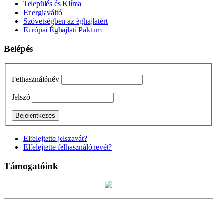
Település és Klíma
Energiaváltó
Szövetségben az éghajlatért
Európai Éghajlati Paktum
Belépés
Felhasználónév
Jelszó
Elfelejtette jelszavát?
Elfelejtette felhasználónevét?
Támogatóink