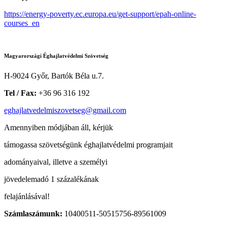
https://energy-poverty.ec.europa.eu/get-support/epah-online-
courses_en
Magyarországi Éghajlatvédelmi Szövetség
H-9024 Győr, Bartók Béla u.7.
Tel / Fax:
+36 96 316 192
eghajlatvedelmiszovetseg@gmail.com
Amennyiben módjában áll, kérjük
támogassa szövetségünk éghajlatvédelmi programjait
adományaival, illetve a személyi
jövedelemadó 1 százalékának
felajánlásával!
Számlaszámunk:
10400511-50515756-89561009