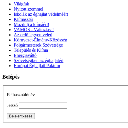
Világfák
Nyitott szemmel
Iskolák az éghajlat védelméért
Klímasztár
Mozdulj a klímáért!
VAMOS - Változtass!
Az erdő legyen veled
Környezet-Élmény-Közösség
Polgármesterek Szövetsége
Település és Klíma
Energiaváltó
Szövetségben az éghajlatért
Európai Éghajlati Paktum
Belépés
Felhasználónév
Jelszó