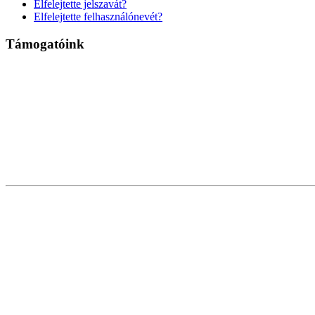
Elfelejtette jelszavát?
Elfelejtette felhasználónevét?
Támogatóink