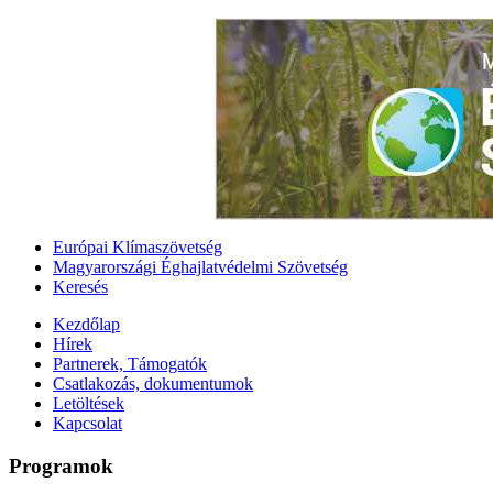
Európai Klímaszövetség
Magyarországi Éghajlatvédelmi Szövetség
Keresés
Kezdőlap
Hírek
Partnerek, Támogatók
Csatlakozás, dokumentumok
Letöltések
Kapcsolat
Programok