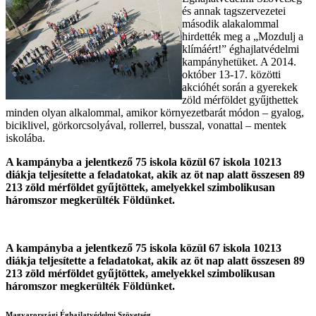
és annak tagszervezetei
második alakalommal
hirdették meg a „Mozdulj a
klímáért!” éghajlatvédelmi
kampányhetüket. A 2014.
október 13-17. közötti
akcióhét során a gyerekek
zöld mérföldet gyűjthettek
minden olyan alkalommal, amikor környezetbarát módon – gyalog,
biciklivel, görkorcsolyával, rollerrel, busszal, vonattal – mentek
iskolába.
A kampányba a jelentkező 75 iskola közül 67 iskola 10213
diákja teljesítette a feladatokat, akik az öt nap alatt összesen 89
213 zöld mérföldet gyűjtöttek, amelyekkel szimbolikusan
háromszor megkerülték Földünket.
A kampányba a jelentkező 75 iskola közül 67 iskola 10213
diákja teljesítette a feladatokat, akik az öt nap alatt összesen 89
213 zöld mérföldet gyűjtöttek, amelyekkel szimbolikusan
háromszor megkerülték Földünket.
Magyarországi Éghajlatvédelmi Szövetség