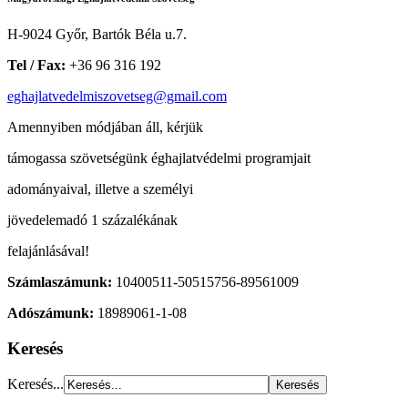
H-9024 Győr, Bartók Béla u.7.
Tel / Fax:
+36 96 316 192
eghajlatvedelmiszovetseg@gmail.com
Amennyiben módjában áll, kérjük
támogassa szövetségünk éghajlatvédelmi programjait
adományaival, illetve a személyi
jövedelemadó 1 százalékának
felajánlásával!
Számlaszámunk:
10400511-50515756-89561009
Adószámunk:
18989061-1-08
Keresés
Keresés...