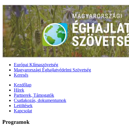
Európai Klímaszövetség
Magyarországi Éghajlatvédelmi Szövetség
Keresés
Kezdőlap
Hírek
Partnerek, Támogatók
Csatlakozás, dokumentumok
Letöltések
Kapcsolat
Programok