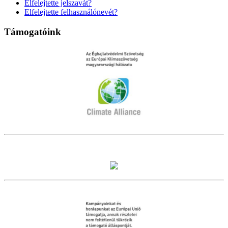
Elfelejtette jelszavát?
Elfelejtette felhasználónevét?
Támogatóink