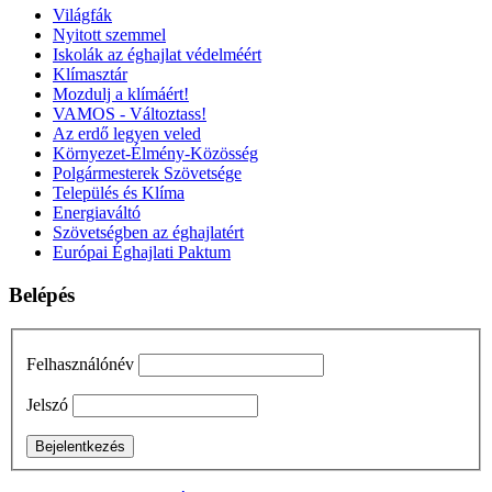
Világfák
Nyitott szemmel
Iskolák az éghajlat védelméért
Klímasztár
Mozdulj a klímáért!
VAMOS - Változtass!
Az erdő legyen veled
Környezet-Élmény-Közösség
Polgármesterek Szövetsége
Település és Klíma
Energiaváltó
Szövetségben az éghajlatért
Európai Éghajlati Paktum
Belépés
Felhasználónév
Jelszó