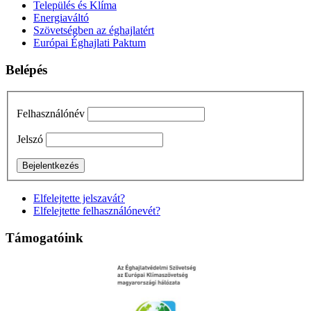
Település és Klíma
Energiaváltó
Szövetségben az éghajlatért
Európai Éghajlati Paktum
Belépés
Felhasználónév
Jelszó
Elfelejtette jelszavát?
Elfelejtette felhasználónevét?
Támogatóink