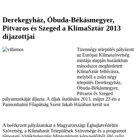
Derekegyház, Óbuda-Békásmegyer,
Pitvaros és Szeged a KlímaSztár 2013
díjazottjai
Tizennégy település pályázott
az Európai Klímaszövetség
mintája alapján hazánkban
másodszor meghirdetett
KlímaSztár felhívásra,
melyből a zsűri négy
település Derekegyház,
Óbuda-Békásmegyer,
Pitvaros és Szeged
pályamunkáját díjazta. A díjak átadására 2013. május 22-én a
Pannonhalmi Főapátság Szent Jakab Házában kerül sor.
A beérkezett pályázatokat a Magyarországi Éghajlatvédelmi
Szövetség, a Klímabarát Települések Szövetsége és a programot
támogató Vidékfejlesztési Minisztérium képviselőiből álló zsűri