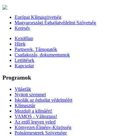
Európai Klímaszövetség
Magyarországi Éghajlatvédelmi Szövetség
Keresés
Kezdőlap
Hírek
Partnerek, Támogatók
Csatlakozás, dokumentumok
Letöltések
Kapcsolat
Programok
Világfák
Nyitott szemmel
Iskolák az éghajlat védelméért
Klímasztár
Mozdulj a klímáért!
VAMOS - Változtass!
Az erdő legyen veled
Környezet-Élmény-Közösség
Polgármesterek Szövetsége