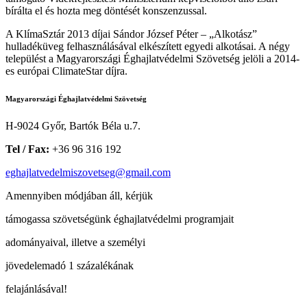
bírálta el és hozta meg döntését konszenzussal.
A KlímaSztár 2013 díjai Sándor József Péter – „Alkotász”
hulladéküveg felhasználásával elkészített egyedi alkotásai. A négy
települést a Magyarországi Éghajlatvédelmi Szövetség jelöli a 2014-
es európai ClimateStar díjra.
Magyarországi Éghajlatvédelmi Szövetség
H-9024 Győr, Bartók Béla u.7.
Tel / Fax:
+36 96 316 192
eghajlatvedelmiszovetseg@gmail.com
Amennyiben módjában áll, kérjük
támogassa szövetségünk éghajlatvédelmi programjait
adományaival, illetve a személyi
jövedelemadó 1 százalékának
felajánlásával!