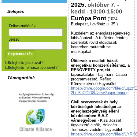
2025.
október 7. -
kedd - 10:00-15:00
Belépés
Európa Pont
(1024
Budapest, Lövőház u. 35.)
Felhasználónév
Küzdelem az energiaszegénység
kihívásaival - A területen érintett
Jelszó
szereplők rövid előadások
keretében mutatták be
munkájukat.
Útitervek a családi házak
Elfelejtette jelszavát?
energetikai korszerűsítéshez, a
Elfelejtette felhasználónevét?
RENOVERTY projekt
tapasztalatai
- Lajtmann Csaba
Támogatóink
programvezető, Reflex
Környezetvédő Egyesület -
https://drive.google.com/file/d/1q1
2Lj_5hCGlD8t/view?usp=sharing
Civil szervezetek és helyi
közösségek lehetőségei az
energiaszegénység elleni
küzdelemben B-A-Z
vármegyében
- Kiss József
ügyvezető elnök, Holocén
Természetvédelmi Egyesület -
https://drive.google.com/file/d/1