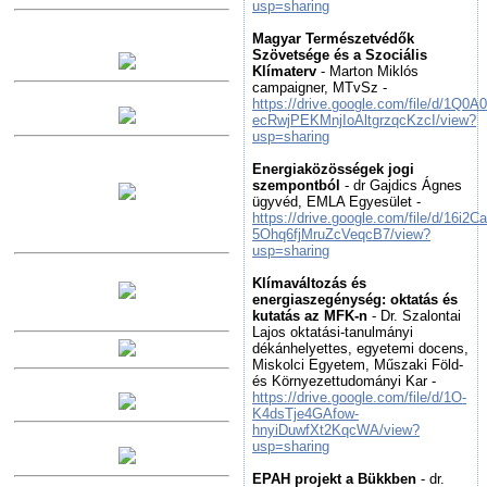
usp=sharing
Magyar Természetvédők
Szövetsége és a Szociális
Klímaterv
- Marton Miklós
campaigner, MTvSz -
https://drive.google.com/file/d/1Q0A
ecRwjPEKMnjIoAltgrzqcKzcI/view?
usp=sharing
Energiaközösségek jogi
szempontból
- dr Gajdics Ágnes
ügyvéd, EMLA Egyesület -
https://drive.google.com/file/d/16i2
5Ohq6fjMruZcVeqcB7/view?
usp=sharing
Klímaváltozás és
energiaszegénység: oktatás és
kutatás az MFK-n
- Dr. Szalontai
Lajos oktatási-tanulmányi
dékánhelyettes, egyetemi docens,
Miskolci Egyetem, Műszaki Föld-
és Környezettudományi Kar -
https://drive.google.com/file/d/1O-
K4dsTje4GAfow-
hnyiDuwfXt2KqcWA/view?
usp=sharing
EPAH projekt a Bükkben
- dr.