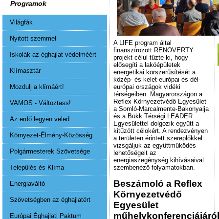
Programok
Világfák
Nyitott szemmel
A LIFE program által
finanszírozott RENOVERTY
Iskolák az éghajlat védelméért
projekt célul tűzte ki, hogy
elősegíti a lakóépületek
Klímasztár
energetikai korszerűsítését a
közép- és kelet-európai és dél-
európai országok vidéki
Mozdulj a klímáért!
térségeiben. Magyarországon a
Reflex Környezetvédő Egyesület
VAMOS - Változtass!
a Somló-Marcalmente-Bakonyalja
és a Bükk Térségi LEADER
Az erdő legyen veled
Egyesülettel dolgozik együtt a
kitűzött célokért. A rendezvényen
Környezet-Élmény-Közösség
a területen érintett szereplőkkel
vizsgáljuk az együttműködés
Polgármesterek Szövetsége
lehetőségeit az
energiaszegénység kihívásaival
szembenéző folyamatokban.
Település és Klíma
Beszámoló a Reflex
Energiaváltó
Környezetvédő
Szövetségben az éghajlatért
Egyesület
műhelykonferenciájáró
Európai Éghajlati Paktum