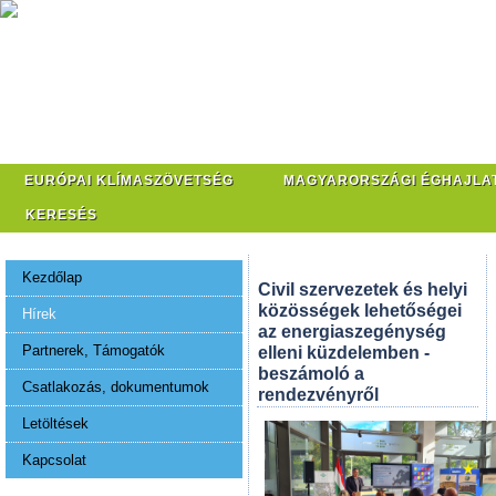
EURÓPAI KLÍMASZÖVETSÉG
MAGYARORSZÁGI ÉGHAJLA
KERESÉS
Kezdőlap
Civil szervezetek és helyi
közösségek lehetőségei
Hírek
az energiaszegénység
Partnerek, Támogatók
elleni küzdelemben -
beszámoló a
Csatlakozás, dokumentumok
rendezvényről
Letöltések
Kapcsolat