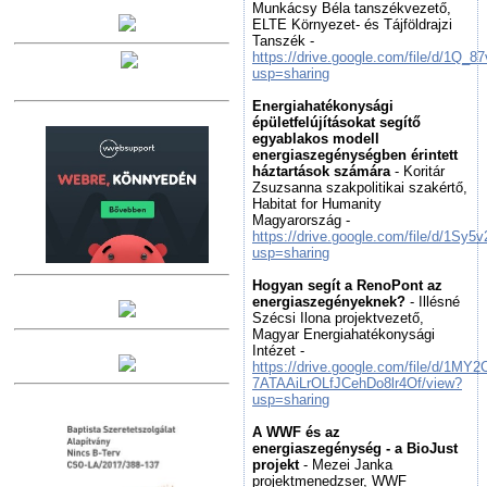
Munkácsy Béla tanszékvezető,
ELTE Környezet- és Tájföldrajzi
Tanszék -
https://drive.google.com/file/d/1
usp=sharing
Energiahatékonysági
épületfelújításokat segítő
egyablakos modell
energiaszegénységben érintett
háztartások számára
- Koritár
Zsuzsanna szakpolitikai szakértő,
Habitat for Humanity
Magyarország -
https://drive.google.com/file/d/1
usp=sharing
Hogyan segít a RenoPont az
energiaszegényeknek?
- Illésné
Szécsi Ilona projektvezető,
Magyar Energiahatékonysági
Intézet -
https://drive.google.com/file/d/1MY
7ATAAiLrOLfJCehDo8lr4Of/view?
usp=sharing
A WWF és az
energiaszegénység - a BioJust
projekt
- Mezei Janka
projektmenedzser, WWF