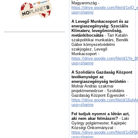
Magyarország -
https://drive.google.com/file/d/1
usp=sharing
A Levegő Munkacsoport és az
energiaszegénység: Szociális
Klímaterv, levegőminőség,
metánkibocsátás
- Tarr Katalin
szakpolitikai munkatárs, Bendik
Gábor környezetvédelmi
szakjogász, Levegő
Munkacsoport -
https://drive.google.com/file/d/
usp=sharing
A Szolidáris Gazdaság Központ
tevékenységei az
energiaszegénység területén
-
Molnár András szakmai
projektmenedzser - Szolidáris
Gazdaság Központ Egyesület -
https://drive.google.com/file/d/1
usp=sharing
Fel tudjuk nyomni a létrán azt,
aki nem akar felmászni?
- Laki
György polgármester, Kajárpéc
Községi Önkormányzat -
https://drive.google.com/file/d/1n
usp=sharing