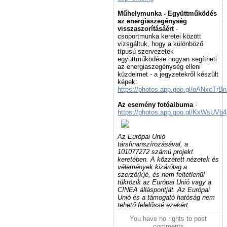
Műhelymunka - Együttműködés
az energiaszegénység
visszaszorításáért
-
csoportmunka keretei között
vizsgáltuk, hogy a különböző
típusú szervezetek
együttműködése hogyan segítheti
az energiaszegénység elleni
küzdelmet - a jegyzetekről készült
képek:
https://photos.app.goo.gl/oANxcTr
Az esemény fotóalbuma
-
https://photos.app.goo.gl/KxWsUVb
Az Európai Unió
társfinanszírozásával, a
101077272 számú projekt
keretében. A közzétett nézetek és
vélemények kizárólag a
szerző(k)é, és nem feltétlenül
tükrözik az Európai Unió vagy a
CINEA álláspontját. Az Európai
Unió és a támogató hatóság nem
tehető felelőssé ezekért.
You have no rights to post
comments