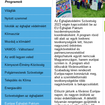
Programok
Világfák
Nyitott szemmel
Az Éghajlatvédelmi Szövetség
2023 végén kapcsolódott be az
Iskolák az éghajlat védelméért
EU Éghajlati Paktum
kezdeményezésbe
Klímasztár
koordinátorként. A program rövid
idő alatt az egyik kedvenc
Mozdulj a klímáért!
tevékenységünk lett, hiszen
nagyszerű önkéntes
nagykövetekkel és
VAMOS - Változtass!
partnerszervezetekkel
dolgozhatunk együtt nemcsak
Az erdő legyen veled
Magyarországon, hanem európai
szinten is. A program első
Környezet-Élmény-Közösség
időszakát fővárosunkban a
Szabadság téren rendezett
Polgármesterek Szövetsége
Európa-napon koronáztuk meg,
ahol a szemléletformáló
Település és Klíma
tevékenységekbe több
nagykövetünk is bekapcsolódott.
Energiaváltó
Először jártunk a fővárosi Európa-
napon, és nagyon örültünk az
Szövetségben az éghajlatért
óriási érdeklődésnek. A délelőtt
folyamán rengetegen gyűjtötték a
Európai Éghajlati Paktum