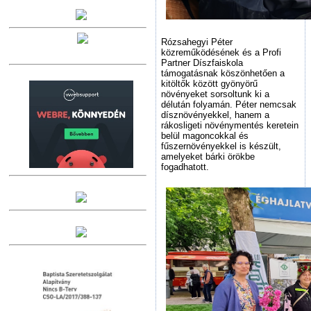
Rózsahegyi Péter
közreműködésének és a Profi
Partner Díszfaiskola
támogatásnak köszönhetően a
kitöltők között gyönyörű
növényeket sorsoltunk ki a
délután folyamán. Péter nemcsak
dísznövényekkel, hanem a
rákosligeti növénymentés keretein
belül magoncokkal és
fűszernövényekkel is készült,
amelyeket bárki örökbe
fogadhatott.