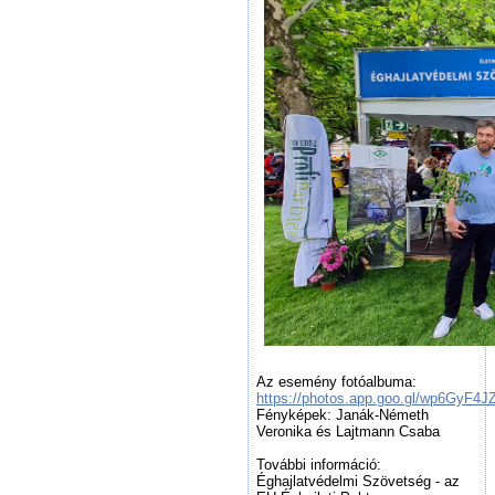
Az esemény fotóalbuma:
https://photos.app.goo.gl/wp6GyF4
Fényképek: Janák-Németh
Veronika és Lajtmann Csaba
További információ:
Éghajlatvédelmi Szövetség - az