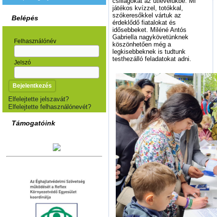
csillagokat az útlevelükbe. Mi
játékos kvízzel, totókkal,
szókeresőkkel vártuk az
Belépés
érdeklődő fiatalokat és
idősebbeket. Miléné Antós
Gabriella nagykövetünknek
Felhasználónév
köszönhetően még a
legkisebbeknek is tudtunk
testhezálló feladatokat adni.
Jelszó
Elfelejtette jelszavát?
Elfelejtette felhasználónevét?
Támogatóink