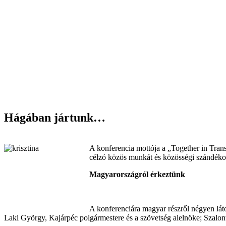
Hágában jártunk…
A konferencia mottója a „Together in Transi
célzó közös munkát és közösségi szándékot, 
Magyarországról érkeztünk
A konferenciára magyar részről négyen láto
Laki György, Kajárpéc polgármestere és a szövetség alelnöke; Szalon