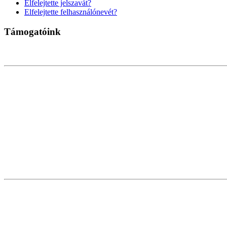
Elfelejtette jelszavát?
Elfelejtette felhasználónevét?
Támogatóink