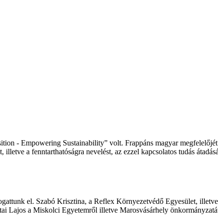
tion - Empowering Sustainability” volt. Frappáns magyar megfelelőjét né
illetve a fenntarthatóságra nevelést, az ezzel kapcsolatos tudás átadásá
gattunk el. Szabó Krisztina, a Reflex Környezetvédő Egyesület, illetv
tai Lajos a Miskolci Egyetemről illetve Marosvásárhely önkormányzatát