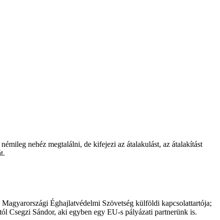
mileg nehéz megtalálni, de kifejezi az átalakulást, az átalakítást
t.
e Magyarországi Éghajlatvédelmi Szövetség külföldi kapcsolattartója;
ól Csegzi Sándor, aki egyben egy EU-s pályázati partnerünk is.