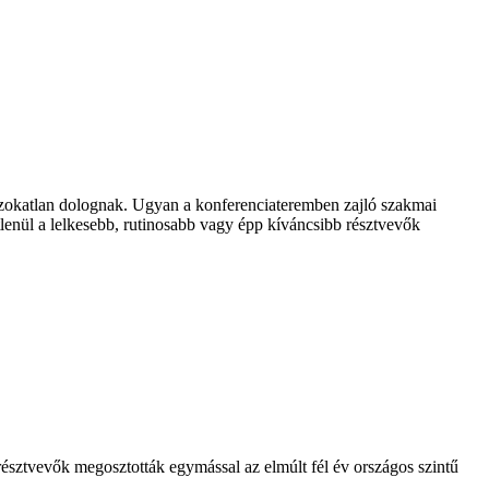
 szokatlan dolognak. Ugyan a konferenciateremben zajló szakmai
tlenül a lelkesebb, rutinosabb vagy épp kíváncsibb résztvevők
résztvevők megosztották egymással az elmúlt fél év országos szintű