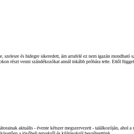
re, szelesre és hidegre sikeredett, ám arrafelé ez nem igazán mondható
okon részt venni szándékozókat annál inkább próbára tette. Ettől függe
orainak aktuális - évente kétszer megszervezett - találkozóján, ahol a 
t követően a jövőbeli tervekről és kilátásokról beszélgettünk.