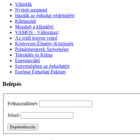
Világfák
Nyitott szemmel
Iskolák az éghajlat védelméért
Klímasztár
Mozdulj a klímáért!
VAMOS - Változtass!
Az erdő legyen veled
Környezet-Élmény-Közösség
Polgármesterek Szövetsége
Település és Klíma
Energiaváltó
Szövetségben az éghajlatért
Európai Éghajlati Paktum
Belépés
Felhasználónév
Jelszó