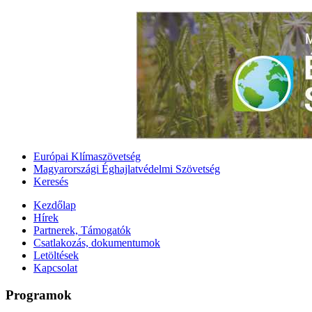
Európai Klímaszövetség
Magyarországi Éghajlatvédelmi Szövetség
Keresés
Kezdőlap
Hírek
Partnerek, Támogatók
Csatlakozás, dokumentumok
Letöltések
Kapcsolat
Programok