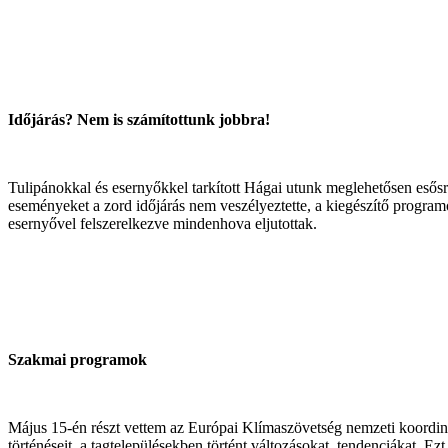
Időjárás? Nem is számítottunk jobbra!
Tulipánokkal és esernyőkkel tarkított Hágai utunk meglehetősen esős
eseményeket a zord időjárás nem veszélyeztette, a kiegészítő program
esernyővel felszerelkezve mindenhova eljutottak.
Szakmai programok
Május 15-én részt vettem az Európai Klímaszövetség nemzeti koordinát
történéseit, a tagtelepülésekben történt változásokat, tendenciákat. Ez