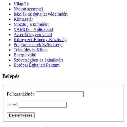
Világfák
Nyitott szemmel
Iskolák az éghajlat védelméért
Klímasztár
Mozdulj a klímáért!
VAMOS - Változtass!
Az erdő legyen veled
Környezet-Élmény-Közösség
Polgármesterek Szövetsége
Település és Klíma
Energiaváltó
Szövetségben az éghajlatért
Európai Éghajlati Paktum
Belépés
Felhasználónév
Jelszó