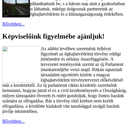
pillanthattunk be, s a három nap alatt a gyakorlatban
is láthattuk, miképp dolgoznak partnereink az
éghajlatvédelem és a klímaigazságosság érdekében.
Bővebben...
Képviselőink figyelmébe ajánljuk!
Az alábbi levélben szeretnénk felhívni
figyelmét az éghajlatvédelmi törvény eddigi
történetére és néhány összefüggésére. A
tervezetet reményeink szerint az új Parlament
munkarendjébe veszi majd. Ritkán tapasztalt
társadalmi egyetértés kísérte a magyar
éghajlatvédelmi törvénytervezet előkészítését
már a kezdetektől. Az új parlamenti ciklus kezdetén szeretnénk
bemutatni, hogyan jutott el ez a civil kezdeményezés a Országházig,
milyen támogatást élvezett és miért gondoljuk, hogy fontos hazánk
számára az elfogadása. Bár a törvény első körben nem került
elfogadásra, a körülötte kialakult vita tanulsággal szolgál hazánk
jövője tekintetében.
Bővebben...