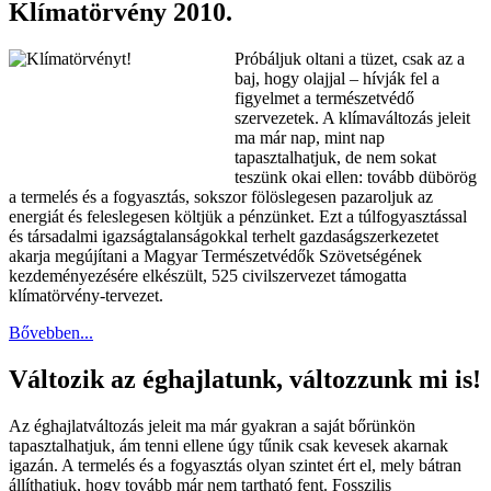
Klímatörvény 2010.
Próbáljuk oltani a tüzet, csak az a
baj, hogy olajjal – hívják fel a
figyelmet a természetvédő
szervezetek. A klímaváltozás jeleit
ma már nap, mint nap
tapasztalhatjuk, de nem sokat
teszünk okai ellen: tovább dübörög
a termelés és a fogyasztás, sokszor fölöslegesen pazaroljuk az
energiát és feleslegesen költjük a pénzünket. Ezt a túlfogyasztással
és társadalmi igazságtalanságokkal terhelt gazdaságszerkezetet
akarja megújítani a Magyar Természetvédők Szövetségének
kezdeményezésére elkészült, 525 civilszervezet támogatta
klímatörvény-tervezet.
Bővebben...
Változik az éghajlatunk, változzunk mi is!
Az éghajlatváltozás jeleit ma már gyakran a saját bőrünkön
tapasztalhatjuk, ám tenni ellene úgy tűnik csak kevesek akarnak
igazán. A termelés és a fogyasztás olyan szintet ért el, mely bátran
állíthatjuk, hogy tovább már nem tartható fent. Fosszilis