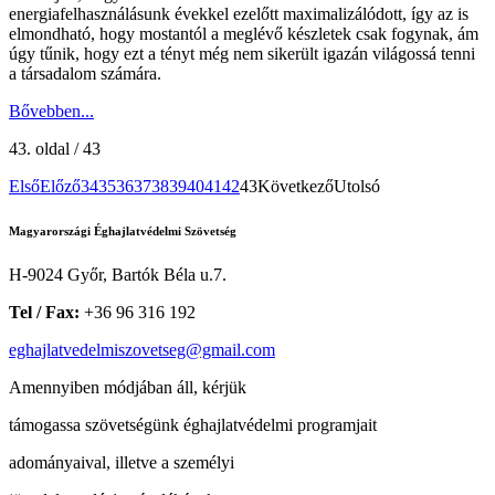
energiafelhasználásunk évekkel ezelőtt maximalizálódott, így az is
elmondható, hogy mostantól a meglévő készletek csak fogynak, ám
úgy tűnik, hogy ezt a tényt még nem sikerült igazán világossá tenni
a társadalom számára.
Bővebben...
43. oldal / 43
Első
Előző
34
35
36
37
38
39
40
41
42
43
Következő
Utolsó
Magyarországi Éghajlatvédelmi Szövetség
H-9024 Győr, Bartók Béla u.7.
Tel / Fax:
+36 96 316 192
eghajlatvedelmiszovetseg@gmail.com
Amennyiben módjában áll, kérjük
támogassa szövetségünk éghajlatvédelmi programjait
adományaival, illetve a személyi