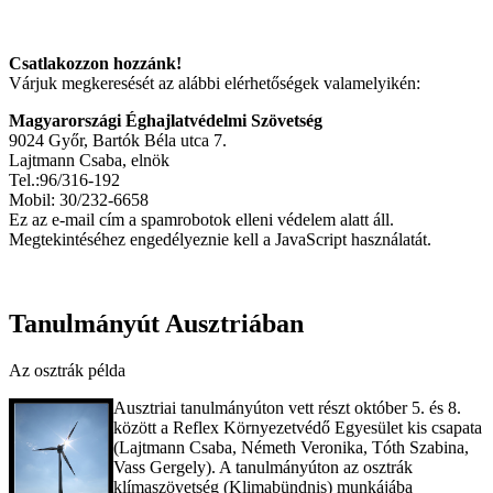
Csatlakozzon hozzánk!
Várjuk megkeresését az alábbi elérhetőségek valamelyikén:
Magyarországi Éghajlatvédelmi Szövetség
9024 Győr, Bartók Béla utca 7.
Lajtmann Csaba, elnök
Tel.:96/316-192
Mobil: 30/232-6658
Ez az e-mail cím a spamrobotok elleni védelem alatt áll.
Megtekintéséhez engedélyeznie kell a JavaScript használatát.
Tanulmányút Ausztriában
Az osztrák példa
Ausztriai tanulmányúton vett részt október 5. és 8.
között a Reflex Környezetvédő Egyesület kis csapata
(Lajtmann Csaba, Németh Veronika, Tóth Szabina,
Vass Gergely). A tanulmányúton az osztrák
klímaszövetség (Klimabündnis) munkájába