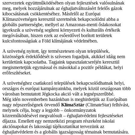
szervezetek együttműködésében olyan fejlesztések valósulnának
meg, melyek hozzájárulnak az éghajlatváltozásért felelős gázok
kibocsátásnak csökkentéséhez. Másfelől az Európai
Klímaszövetségen keresztül szeretnénk bekapcsolódni abba a
globális partnerségbe, mellyel az Amazonas-menti őslakosokat
igyekszik a szövetség segíteni környezeti és kulturális értékeik
megóvásában, hiszen ezek az esőerdővel borított területek
kulcsfontosságúak a Föld klímájának védelmében.
A szövetség nyitott, így természetesen olyan települések,
közösségek érdeklődését is szívesen fogadjuk, akikkel idáig nem
kerületünk kapcsolatba. Tagjaink tapasztalatcseréjén keresztül
megismertetjük egymással és másokkal a pozitív példákat, helyi
erőfeszítéseket.
A szövetséghez csatlakozó települések bekapcsolódhatnak helyi,
országos és európai kampányainkba, melyek közül országosan több
városban bemutatott Jégkocka akció vált a legnépszerűbbé.
Még idén novemberben hazánkban is meghirdetjük az Európában
nagy népszerűségnek örvendő
KlímaSztár
(ClimateStar) felhívást,
melynek célja, hogy a legjobb – önkormányzatok
közreműködésével megvalósult – éghajlatvédelmi fejlesztéseket
díjazza. Emellett egy nemzetközi program részeként iskolai
akciónapokat és lakossági tájékoztatókat tervezünk az
éghajlatvédelem és a globális igazságosság témainak bemutatására.