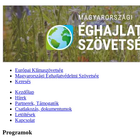
Európai Klímaszövetség
Magyarországi Éghajlatvédelmi Szövetség
Keresés
Kezdőlap
Hírek
Partnerek, Támogatók
Csatlakozás, dokumentumok
Letöltések
Kapcsolat
Programok