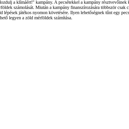
Mozdulj a klímáért!" kampány. A pecsétekkel a kampány résztvevőinek ké
földek számolását. Miután a kampány finanszírozására többször csak cs
d lépések játékos nyomon követésére. Ilyen lehetőségnek tűnt egy pecsétk
ető legyen a zöld mérföldek számítása.