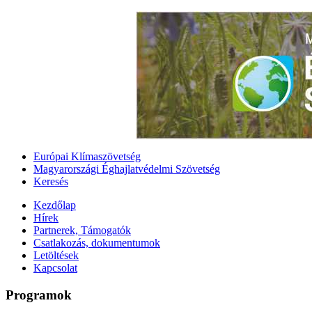
Európai Klímaszövetség
Magyarországi Éghajlatvédelmi Szövetség
Keresés
Kezdőlap
Hírek
Partnerek, Támogatók
Csatlakozás, dokumentumok
Letöltések
Kapcsolat
Programok