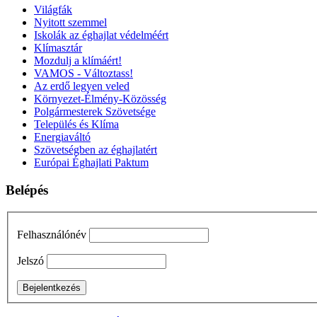
Világfák
Nyitott szemmel
Iskolák az éghajlat védelméért
Klímasztár
Mozdulj a klímáért!
VAMOS - Változtass!
Az erdő legyen veled
Környezet-Élmény-Közösség
Polgármesterek Szövetsége
Település és Klíma
Energiaváltó
Szövetségben az éghajlatért
Európai Éghajlati Paktum
Belépés
Felhasználónév
Jelszó