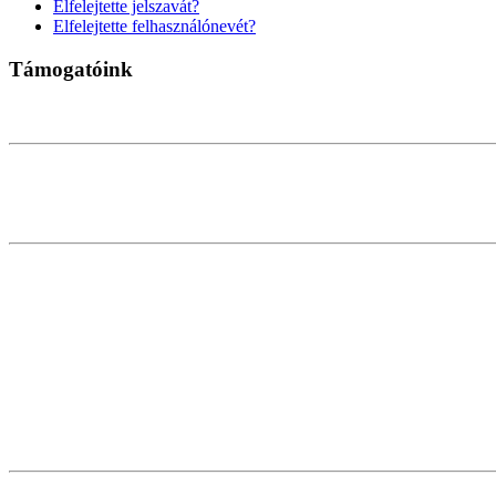
Elfelejtette jelszavát?
Elfelejtette felhasználónevét?
Támogatóink