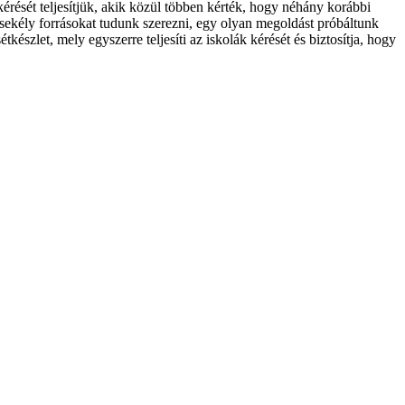
rését teljesítjük, akik közül többen kérték, hogy néhány korábbi
ekély forrásokat tudunk szerezni, egy olyan megoldást próbáltunk
észlet, mely egyszerre teljesíti az iskolák kérését és biztosítja, hogy