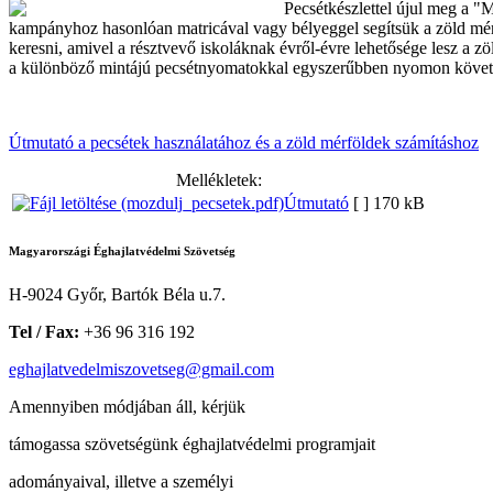
Pecsétkészlettel újul meg a "
kampányhoz hasonlóan matricával vagy bélyeggel segítsük a zöld mér
keresni, amivel a résztvevő iskoláknak évről-évre lehetősége lesz a zöl
a különböző mintájú pecsétnyomatokkal egyszerűbben nyomon követh
Útmutató a pecsétek használatához és a zöld mérföldek számításhoz
Mellékletek:
Útmutató
[ ]
170 kB
Magyarországi Éghajlatvédelmi Szövetség
H-9024 Győr, Bartók Béla u.7.
Tel / Fax:
+36 96 316 192
eghajlatvedelmiszovetseg@gmail.com
Amennyiben módjában áll, kérjük
támogassa szövetségünk éghajlatvédelmi programjait
adományaival, illetve a személyi