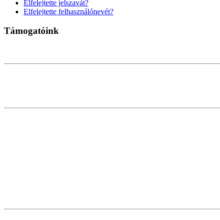
Elfelejtette jelszavát?
Elfelejtette felhasználónevét?
Támogatóink