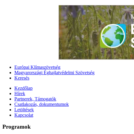
Európai Klímaszövetség
Magyarországi Éghajlatvédelmi Szövetség
Keresés
Kezdőlap
Hírek
Partnerek, Támogatók
Csatlakozás, dokumentumok
Letöltések
Kapcsolat
Programok