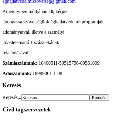
eghajlatvedelmiszovetseg@gmail.com
Amennyiben módjában áll, kérjük
támogassa szövetségünk éghajlatvédelmi programjait
adományaival, illetve a személyi
jövedelemadó 1 százalékának
felajánlásával!
Számlaszámunk:
10400511-50515756-89561009
Adószámunk:
18989061-1-08
Keresés
Keresés...
Civil tagszervezetek