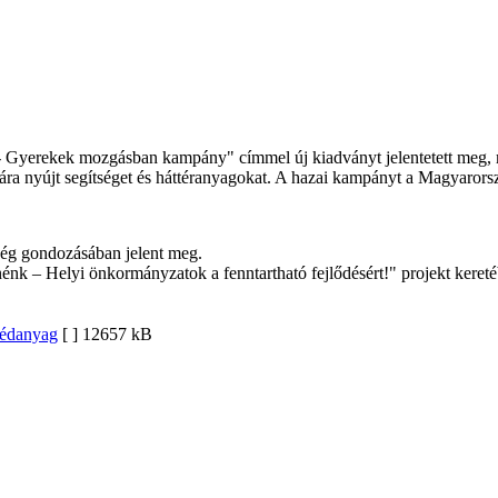
Gyerekek mozgásban kampány" címmel új kiadványt jelentetett meg, m
 nyújt segítséget és háttéranyagokat. A hazai kampányt a Magyarorsz
tség gondozásában jelent meg.
k – Helyi önkormányzatok a fenntartható fejlődésért!" projekt kereté
gédanyag
[ ]
12657 kB