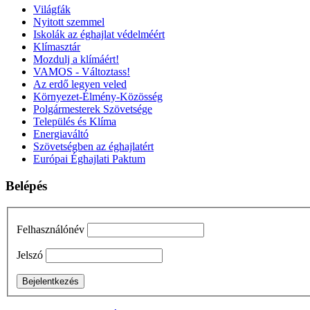
Világfák
Nyitott szemmel
Iskolák az éghajlat védelméért
Klímasztár
Mozdulj a klímáért!
VAMOS - Változtass!
Az erdő legyen veled
Környezet-Élmény-Közösség
Polgármesterek Szövetsége
Település és Klíma
Energiaváltó
Szövetségben az éghajlatért
Európai Éghajlati Paktum
Belépés
Felhasználónév
Jelszó