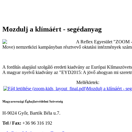
Mozdulj a klímáért - segédanyag
A Reflex Egyesület "ZOOM - 
Move) nemzetközi kampányban résztvevő oktatási intézmények számára
A fordítás alapjául szolgáló eredeti kiadvány az Európai Klímaszöve
A magyar nyelvű kiadvány az "EYD2015: A jövő ahogyan mi szeretnén
Mellékletek:
Mozdulj a klímáért - se
Magyarországi Éghajlatvédelmi Szövetség
H-9024 Győr, Bartók Béla u.7.
Tel / Fax:
+36 96 316 192