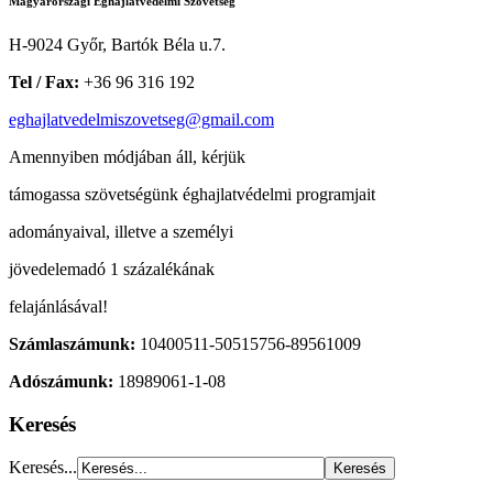
Magyarországi Éghajlatvédelmi Szövetség
H-9024 Győr, Bartók Béla u.7.
Tel / Fax:
+36 96 316 192
eghajlatvedelmiszovetseg@gmail.com
Amennyiben módjában áll, kérjük
támogassa szövetségünk éghajlatvédelmi programjait
adományaival, illetve a személyi
jövedelemadó 1 százalékának
felajánlásával!
Számlaszámunk:
10400511-50515756-89561009
Adószámunk:
18989061-1-08
Keresés
Keresés...