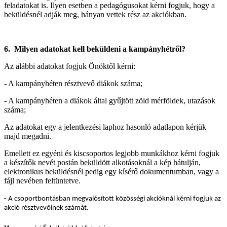
feladatokat is. Ilyen esetben a pedagógusokat kérni fogjuk, hogy a
beküldésnél adják meg, hányan vettek rész az akciókban.
6. Milyen adatokat kell beküldeni a kampányhétről?
Az alábbi adatokat fogjuk Önöktől kérni:
- A kampányhéten résztvevő diákok száma;
- A kampányhéten a diákok által gyűjtött zöld mérföldek, utazások
száma;
Az adatokat egy a jelentkezési laphoz hasonló adatlapon kérjük
majd megadni.
Emellett ez egyéni és kiscsoportos legjobb munkákhoz kérni fogjuk
a készítők nevét postán beküldött alkotásoknál a kép hátulján,
elektronikus beküldésnél pedig egy kísérő dokumentumban, vagy a
fájl nevében feltüntetve.
- A csoportbontásban megvalósított közösségi akcióknál kérni fogjuk az
akció résztvevőinek számát.