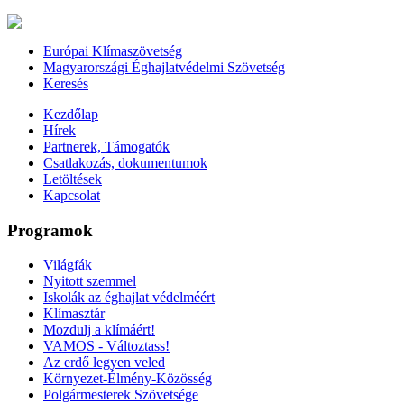
Európai Klímaszövetség
Magyarországi Éghajlatvédelmi Szövetség
Keresés
Kezdőlap
Hírek
Partnerek, Támogatók
Csatlakozás, dokumentumok
Letöltések
Kapcsolat
Programok
Világfák
Nyitott szemmel
Iskolák az éghajlat védelméért
Klímasztár
Mozdulj a klímáért!
VAMOS - Változtass!
Az erdő legyen veled
Környezet-Élmény-Közösség
Polgármesterek Szövetsége