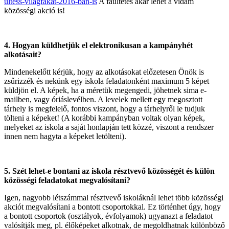
ultess-vilagfakat-2016-ban-is
A faültetés akár lehet a vidám
közösségi akció is!
4. Hogyan küldhetjük el elektronikusan a kampányhét
alkotásait?
Mindenekelőtt kérjük, hogy az alkotásokat előzetesen Önök is
zsűrizzék és nekünk egy iskola feladatonként maximum 5 képet
küldjön el. A képek, ha a méretük megengedi, jöhetnek sima e-
mailben, vagy óriáslevélben. A levelek mellett egy megosztott
tárhely is megfelelő, fontos viszont, hogy a tárhelyről le tudjuk
tölteni a képeket! (A korábbi kampányban voltak olyan képek,
melyeket az iskola a saját honlapján tett közzé, viszont a rendszer
innen nem hagyta a képeket letölteni).
5. Szét lehet-e bontani az iskola résztvevő közösségét és külön
közösségi feladatokat megvalósítani?
Igen, nagyobb létszámmal résztvevő iskoláknál lehet több közösségi
akciót megvalósítani a bontott csoportokkal. Ez történhet úgy, hogy
a bontott csoportok (osztályok, évfolyamok) ugyanazt a feladatot
valósítják meg, pl. élőképeket alkotnak, de megoldhatnak különböző