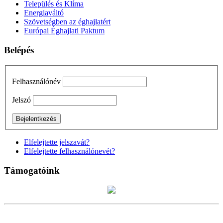
Település és Klíma
Energiaváltó
Szövetségben az éghajlatért
Európai Éghajlati Paktum
Belépés
Felhasználónév
Jelszó
Elfelejtette jelszavát?
Elfelejtette felhasználónevét?
Támogatóink