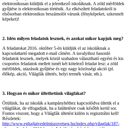
elektronikusan küldjük el a jelentkező iskoláknak. A zöld mérföldek
gyűjtése is elektronikusan történik. Az elkészített feladatokról is
elsősorban elektronikus beszámolót várunk (fényképeket, szkennelt
képeket)!
2. Idén milyen feladatok lesznek, és azokat mikor kapjuk meg?
A feladatokat 2016. október 5-én küldjük el az iskoláknak a
kapcsolattartó megadott e-mail címére. A tavalyihoz hasonló
feladatok lesznek, melyek közül szabadon választható egyéni és kis
csoportos feladatok mellett ismét két kötelező feladat lesz: a zöld
mérföldek, utazások gyűjtése és egy nagy közösségi akció (pl.
élőkép, akció, Világfák ültetés, helyi termék vásár, stb.).
3. Hogyan és mikor ültethetünk világfákat?
Örülünk, ha az iskolák a kampányhéthez kapcsolódva ültetik el a
világfákat, de elfogadjuk, ha a faültetésre csak később kerül sor.
Fontos viszont, hogy a Világfák ültetést külön is regisztrálni kell!
Részletek:
http://www.eghajlatvedelmiszovetseg.hu/index.php/vilagfak/187-