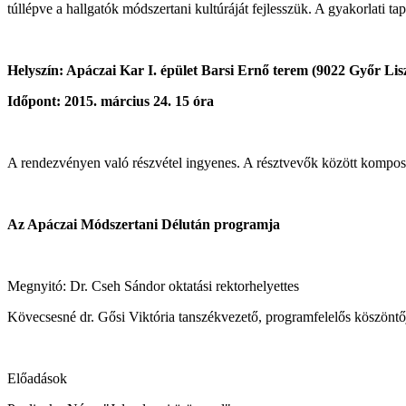
túllépve a hallgatók módszertani kultúráját fejlesszük. A gyakorlati 
Helyszín: Apáczai Kar I. épület Barsi Ernő terem (9022 Győr Lisz
Időpont: 2015. március 24. 15 óra
A rendezvényen való részvétel ingyenes. A résztvevők között komposz
Az Apáczai Módszertani Délután programja
Megnyitó: Dr. Cseh Sándor oktatási rektorhelyettes
Kövecsesné dr. Gősi Viktória tanszékvezető, programfelelős köszöntő
Előadások