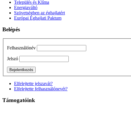
Település és Klíma
Energiaváltó
Szövetségben az éghajlatért
Európai Éghajlati Paktum
Belépés
Felhasználónév
Jelszó
Elfelejtette jelszavát?
Elfelejtette felhasználónevét?
Támogatóink