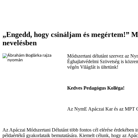
„Engedd, hogy csináljam és megértem!” Mód
nevelésben
Módszertani délutánt szervez az Ny
Éghajlatvédelmi Szövetség is közrem
végén Világfát is ültetünk!
Kedves Pedagógus Kolléga!
Az NymE Apáczai Kar és az MPT Győr
Az Apáczai Módszertani Délutánt több fontos cél elérése érdekében i
példaértékű gyakorlataik bemutatására. Kiemelt célunk, hogy az Apác