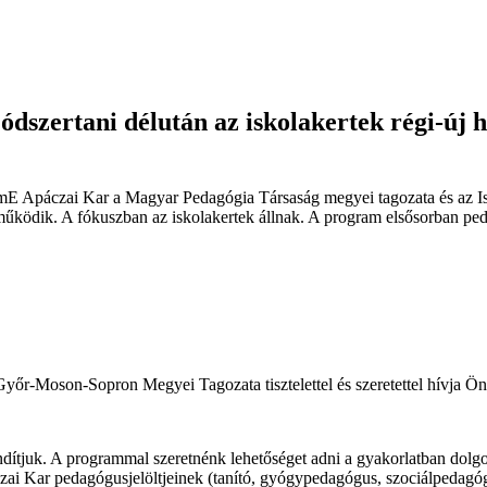
szertani délután az iskolakertek régi-új h
mE Apáczai Kar a Magyar Pedagógia Társaság megyei tagozata és az Isk
űködik. A fókuszban az iskolakertek állnak. A program elsősorban ped
-Moson-Sopron Megyei Tagozata tisztelettel és szeretettel hívja Önt 
ndítjuk. A programmal szeretnénk lehetőséget adni a gyakorlatban dolg
zai Kar pedagógusjelöltjeinek (tanító, gyógypedagógus, szociálpedagó