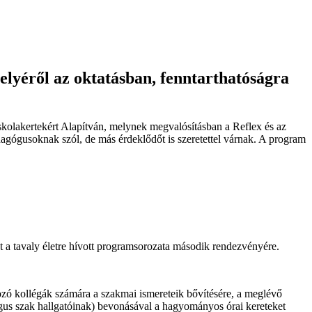
elyéről az oktatásban, fenntarthatóságra
olakertekért Alapítván, melynek megvalósításban a Reflex és az
agógusoknak szól, de más érdeklődőt is szeretettel várnak. A program
a tavaly életre hívott programsorozata második rendezvényére.
ozó kollégák számára a szakmai ismereteik bővítésére, a meglévő
gus szak hallgatóinak) bevonásával a hagyományos órai kereteket