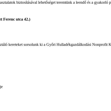
tapasztalatok biztosításával lehetőséget teremtünk a leendő és a gyakorl
t Ferenc utca 42.)
táló kereteket sorsolunk ki a Győri Hulladékgazdálkodási Nonprofit K
je