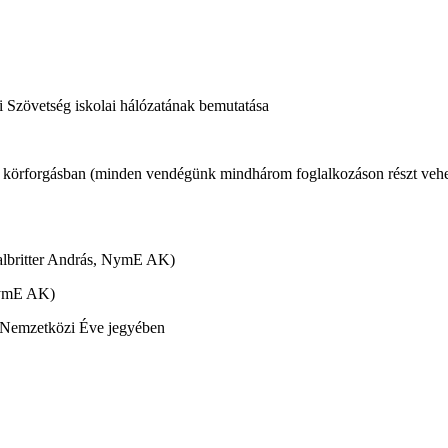
i Szövetség iskolai hálózatának bemutatása
 körforgásban (minden vendégünk mindhárom foglalkozáson részt vehe
Halbritter András, NymE AK)
 NymE AK)
ok Nemzetközi Éve jegyében