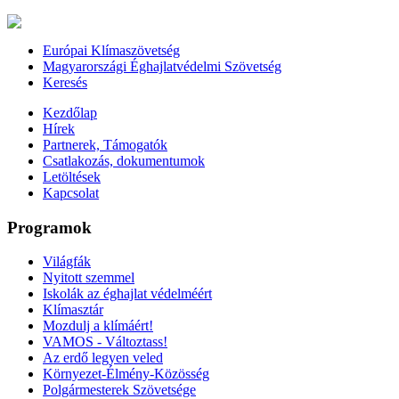
Európai Klímaszövetség
Magyarországi Éghajlatvédelmi Szövetség
Keresés
Kezdőlap
Hírek
Partnerek, Támogatók
Csatlakozás, dokumentumok
Letöltések
Kapcsolat
Programok
Világfák
Nyitott szemmel
Iskolák az éghajlat védelméért
Klímasztár
Mozdulj a klímáért!
VAMOS - Változtass!
Az erdő legyen veled
Környezet-Élmény-Közösség
Polgármesterek Szövetsége