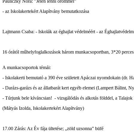
Pauliczky Nóra: "Jelen lenni örömmel"
- az Iskolakertekért Alapítvány bemutatkozása
Lajtmann Csaba: - Iskolák az éghajlat védelméért - az Éghajlatvédelm
16 órától műhelyfoglalkozások három munkacsoportban, 3*20 perces
A munkacsoportok témái:
- Iskolakerti bemutató a 390 éve született Apáczai nyomdokain (dr. 
- Darázs-garázs és az állatbarát kert egyéb elemei (Lampert Bálint,
- Túrjunk bele kíváncsian! - vizsgálódás és alkotás földdel, a Talaj
(Mátyás Izolda, Iskolakertekért Alapítvány)
17.00 Zárás: Az Év fája ültetése; „zöld uzsonna” büfé