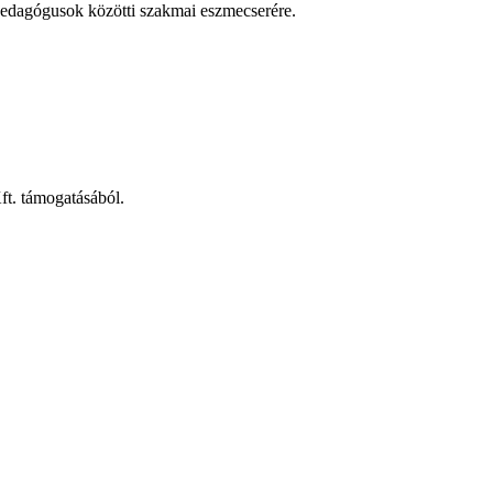
ó pedagógusok közötti szakmai eszmecserére.
ft. támogatásából.