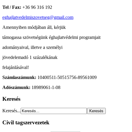
Tel / Fax:
+36 96 316 192
eghajlatvedelmiszovetseg@gmail.com
Amennyiben módjában áll, kérjük
támogassa szövetségünk éghajlatvédelmi programjait
adományaival, illetve a személyi
jövedelemadó 1 százalékának
felajánlásával!
Számlaszámunk:
10400511-50515756-89561009
Adószámunk:
18989061-1-08
Keresés
Keresés...
Civil tagszervezetek