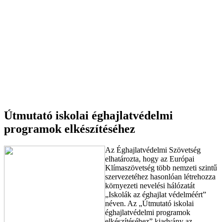
Útmutató iskolai éghajlatvédelmi
programok elkészítéséhez
Az Éghajlatvédelmi Szövetség
elhatározta, hogy az Európai
Klímaszövetség több nemzeti szintű
szervezetéhez hasonlóan létrehozza
környezeti nevelési hálózatát
„Iskolák az éghajlat védelméért”
néven. Az „Útmutató iskolai
éghajlatvédelmi programok
elkészítéséhez” kiadvány az