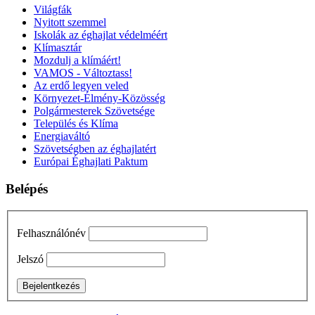
Világfák
Nyitott szemmel
Iskolák az éghajlat védelméért
Klímasztár
Mozdulj a klímáért!
VAMOS - Változtass!
Az erdő legyen veled
Környezet-Élmény-Közösség
Polgármesterek Szövetsége
Település és Klíma
Energiaváltó
Szövetségben az éghajlatért
Európai Éghajlati Paktum
Belépés
Felhasználónév
Jelszó