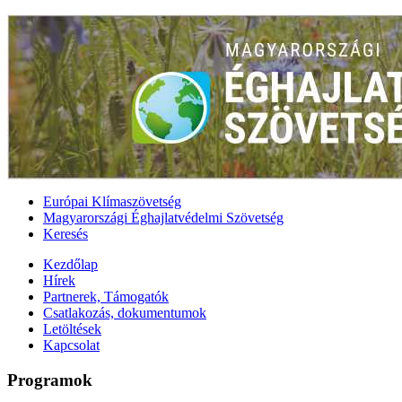
Európai Klímaszövetség
Magyarországi Éghajlatvédelmi Szövetség
Keresés
Kezdőlap
Hírek
Partnerek, Támogatók
Csatlakozás, dokumentumok
Letöltések
Kapcsolat
Programok