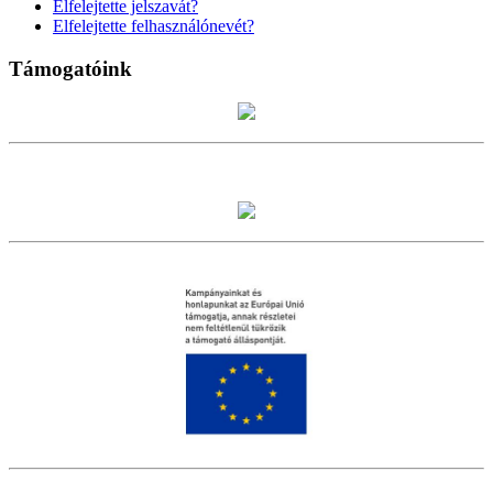
Elfelejtette jelszavát?
Elfelejtette felhasználónevét?
Támogatóink