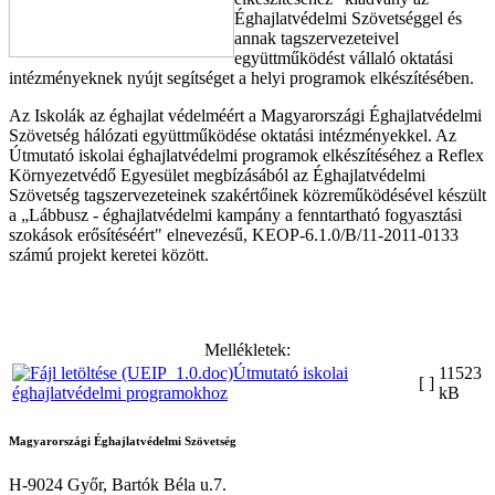
Éghajlatvédelmi Szövetséggel és
annak tagszervezeteivel
együttműködést vállaló oktatási
intézményeknek nyújt segítséget a helyi programok elkészítésében.
Az Iskolák az éghajlat védelméért a Magyarországi Éghajlatvédelmi
Szövetség hálózati együttműködése oktatási intézményekkel. Az
Útmutató iskolai éghajlatvédelmi programok elkészítéséhez a Reflex
Környezetvédő Egyesület megbízásából az Éghajlatvédelmi
Szövetség tagszervezeteinek szakértőinek közreműködésével készült
a „Lábbusz - éghajlatvédelmi kampány a fenntartható fogyasztási
szokások erősítéséért" elnevezésű, KEOP-6.1.0/B/11-2011-0133
számú projekt keretei között.
Mellékletek:
Útmutató iskolai
11523
[ ]
éghajlatvédelmi programokhoz
kB
Magyarországi Éghajlatvédelmi Szövetség
H-9024 Győr, Bartók Béla u.7.