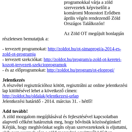
programokkal várja a zöld
szervezetek képviselőit a
komáromi Monostori Erődben
április végén rendezendő Zöld
Országos Találkozón!
Az Zöld OT megújult honlapján
részletesen bemutatjuk a:
- tervezett programokat:
http://zoldot.hu/ot-simaprogi/a-2014-es-
zold-ot-programja
- tervezett szekciókat:
http://zoldot.hu/program/a-zold-ot-keretei-
kozott-tervezett-szekcioprogramok
- és az előprogramokat:
http://zoldot.hu/program/ot-eloprogi/
Jelentkezés
A részvétel regisztrációhoz kötött, regisztrálni az online jelentkezési
lap kitöltésével lehet a következő címen:
http://zoldot.hu/oldalak/jelentkezesi-urlap
Jelentkezési határidő - 2014. március 31. - hétfő!
Add tovább!
A zöld mozgalom megújításával és fejlesztésével kapcsolatban
alapvető célként határoztuk meg, hogy bővítsük közösségünket!
Kérjük, hogy meghívónkat segíts olyan szervezeteknek is eljuttatni,