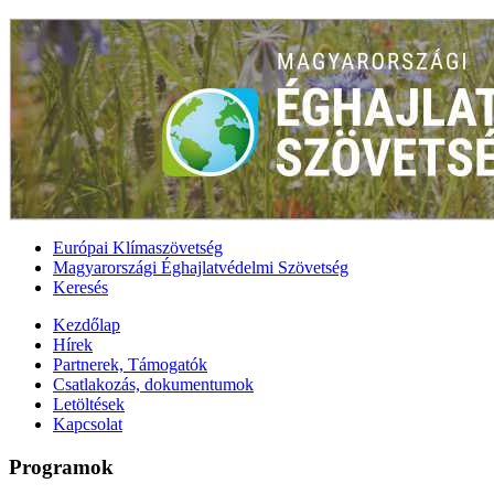
Európai Klímaszövetség
Magyarországi Éghajlatvédelmi Szövetség
Keresés
Kezdőlap
Hírek
Partnerek, Támogatók
Csatlakozás, dokumentumok
Letöltések
Kapcsolat
Programok