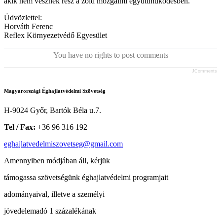
akik nem vesznek rész a zöld mozgalmi együttműködésben.
Üdvözlettel:
Horváth Ferenc
Reflex Környezetvédő Egyesület
You have no rights to post comments
JComments
Magyarországi Éghajlatvédelmi Szövetség
H-9024 Győr, Bartók Béla u.7.
Tel / Fax:
+36 96 316 192
eghajlatvedelmiszovetseg@gmail.com
Amennyiben módjában áll, kérjük
támogassa szövetségünk éghajlatvédelmi programjait
adományaival, illetve a személyi
jövedelemadó 1 százalékának