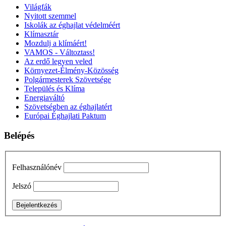
Világfák
Nyitott szemmel
Iskolák az éghajlat védelméért
Klímasztár
Mozdulj a klímáért!
VAMOS - Változtass!
Az erdő legyen veled
Környezet-Élmény-Közösség
Polgármesterek Szövetsége
Település és Klíma
Energiaváltó
Szövetségben az éghajlatért
Európai Éghajlati Paktum
Belépés
Felhasználónév
Jelszó